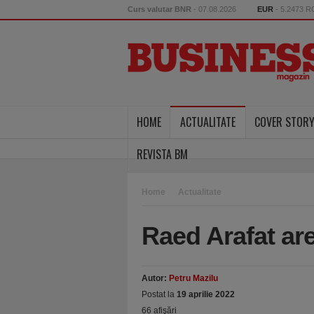
Curs valutar BNR
- 07.08.2026
EUR
- 5.2473 
HOME
ACTUALITATE
COVER STOR
REVISTA BM
Home
Actualitate
Raed Arafat ar
Autor:
Petru Mazilu
Postat la
19 aprilie 2022
66 afişări