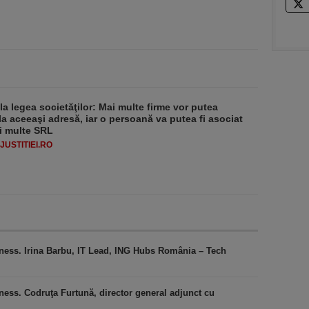
 la legea societăţilor: Mai multe firme vor putea
la aceeaşi adresă, iar o persoană va putea fi asociat
i multe SRL
USTITIEI.RO
iness. Irina Barbu, IT Lead, ING Hubs România – Tech
ness. Codruţa Furtună, director general adjunct cu