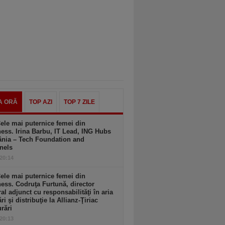
A ORĂ
TOP AZI
TOP 7 ZILE
ele mai puternice femei din
ess. Irina Barbu, IT Lead, ING Hubs
nia – Tech Foundation and
nels
 20:14
ele mai puternice femei din
ess. Codruţa Furtună, director
al adjunct cu responsabilităţi în aria
ri şi distribuţie la Allianz-Ţiriac
rări
 20:13