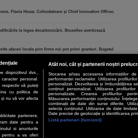
ess. Flavia Husar, Cofondatoare şi Chief Innovation Officer,
icările la legea decarbonizării. Bruxelles avertizează
lte afaceri locale prin firme noi pot primi granturi. Bugetul
dențiale
Atât noi, cât și partenerii noștri preluc
 dispozitivul dvs.,
Stocarea și/sau accesarea informațiilor de
u caracter personal.
performanței reclamelor. Utilizarea profilurilo
personalizat. Dezvoltarea și îmbunătățirea serv
 respectiv vă puteți
conținut personalizat. Utilizarea profilurilor
VER STORY
LIDERI
ANALIZE
HI-TECH
MEET THE CEO
ina cu politica de
personalizate. Crearea profilurilor pentr
i și nu vă vor afecta
Măsurarea performanței conținutului. Înțelegere
combinații de date din surse diferite. Utiliz
uri utile
Servicii
selecta conținutul. Utilizarea de date limitat
Date precise de geolocație și identificarea prin
ublicitate partenere,
Listă parteneri (furnizori)
 Financiar
Politica de confidentialitate
Newsletter
ucram date pentru a
 Noi
Termeni si conditii
RSS
nutul si anunturile
t Redactie
About cookies
., pentru a va oferi