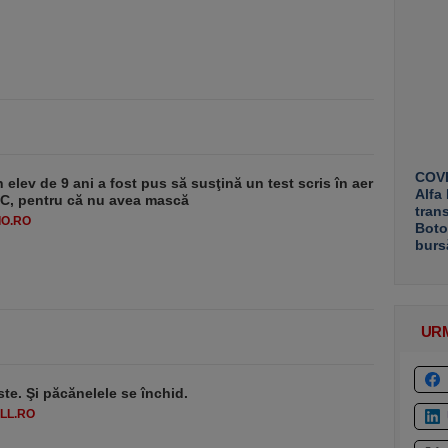
COVE
 elev de 9 ani a fost pus să susţină un test scris în aer
Alfa
-1°C, pentru că nu avea mască
tran
O.RO
Boto
burs
UR
ste. Şi păcănelele se închid.
LL.RO