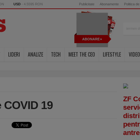
RON
USD
- 4.5595 RON
Publicitate
Abonamente
Politica de
ABONARE
Y
LIDERI
ANALIZE
TECH
MEET THE CEO
LIFESTYLE
VIDEO
ZF C
e COVID 19
servi
distr
pentr
antre