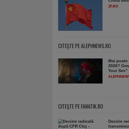
China deva
ZF.RO
CITEŞTE PE ALEPHNEWS.RO
Mai poate 
2026? Greg
Your Sex”
ALEPHNEW
CITEŞTE PE FANATIK.RO
Decizie ra
transmisiu