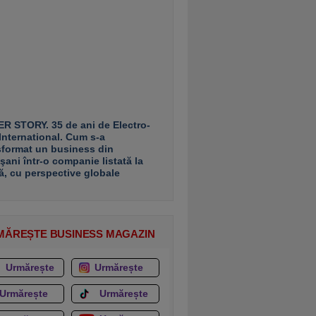
R STORY. 35 de ani de Electro-
 International. Cum s-a
sformat un business din
şani într-o companie listată la
ă, cu perspective globale
MĂREȘTE BUSINESS MAGAZIN
Urmărește
Urmărește
Urmărește
Urmărește