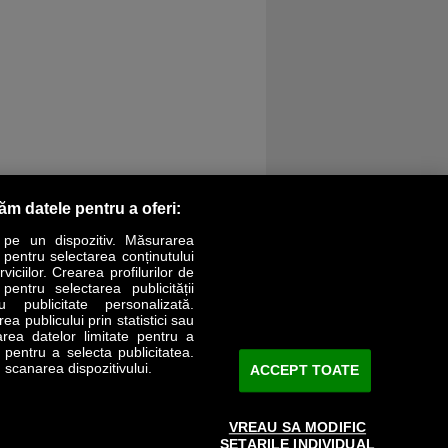
răm datele pentru a oferi:
 pe un dispozitiv. Măsurarea
r pentru selectarea conținutului
iciilor. Crearea profilurilor de
 pentru selectarea publicității
LIFESTYLE
SPECIAL
OPINII
u publicitate personalizată.
a publicului prin statistici sau
area datelor limitate pentru a
Revista Business Magazin
e pentru a selecta publicitatea.
 scanarea dispozitivului.
ACCEPT TOATE
Abonează-te şi primeşte revista acasă
saptămânal
VREAU SA MODIFIC
Discount:
15%
SETARILE INDIVIDUAL