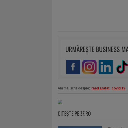
URMĂREȘTE BUSINESS M
Am mai scris despre:
raed arafat
,
covid 19
,
CITEŞTE PE ZF.RO