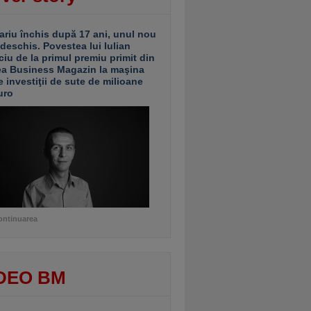
ariu închis după 17 ani, unul nou
 deschis. Povestea lui Iulian
ciu de la primul premiu primit din
ea Business Magazin la maşina
e investiţii de sute de milioane
uro
ontinuarea
DEO BM