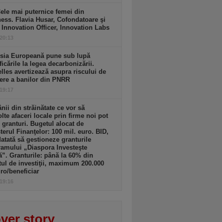
ele mai puternice femei din
ess. Flavia Husar, Cofondatoare şi
 Innovation Officer, Innovation Labs
 20:13
sia Europeană pune sub lupă
icările la legea decarbonizării.
lles avertizează asupra riscului de
ere a banilor din PNRR
 19:17
ii din străinătate ce vor să
lte afaceri locale prin firme noi pot
 granturi. Bugetul alocat de
terul Finanţelor: 100 mil. euro. BID,
tată să gestioneze granturile
amului „Diaspora Investeşte
”. Granturile: până la 60% din
tul de investiţii, maximum 200.000
ro/beneficiar
 19:16
ver story