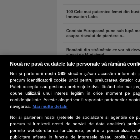
100 Cele mai puternice femei din busin
Innovation Labs
Comisia Europeană pune sub lupă modif
asupra riscului de pierdere a...
Românii din străinătate ce vor să dezvo
alocat de Ministerul...
Nouă ne pasă ca datele tale personale să rămână confi
Noi și partenerii noștri
589
stocăm și/sau accesăm informații pe
precum identificatorii cookie unici pentru prelucrarea datelor c
Puteți accepta sau gestiona preferințele dvs. făcând clic mai jos,
PRIMA PAGINĂ
ACTUALITATE
CO
opune utilizării unui interes legitim în orice moment pe pag
confidențialitate. Aceste alegeri vor fi raportate partenerilor noștr
navigarea.
Mai multe detalii
Social
Link-
Noi si partenerii nostri (retelele de socializare si agentiile de p
Z
iarul
Urmareste-ne pe Facebook
precum si furnizorii nostri de servicii de date analitice) prel
Despre
permite website-ului sa functioneze, pentru a personaliza conti
Contac
publicitare afisate in functie de interesele si/sau profilul dvs