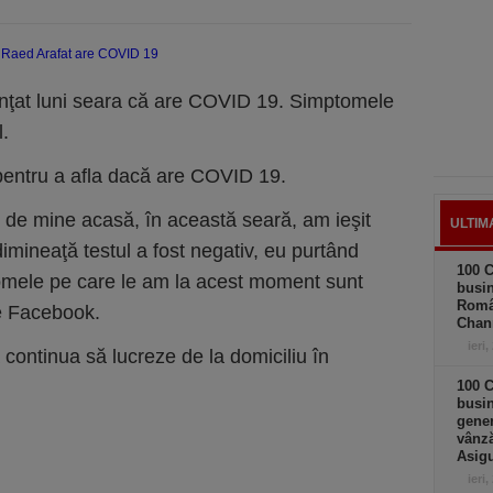
nţat luni seara că are COVID 19. Simptomele
l.
 pentru a afla dacă are COVID 19.
t de mine acasă, în această seară, am ieşit
ULTIM
imineaţă testul a fost negativ, eu purtând
100 C
mele pe care le am la acest moment sunt
busin
Româ
pe Facebook.
Chan
ieri,
continua să lucreze de la domiciliu în
100 C
busin
gener
vânză
Asigu
ieri,