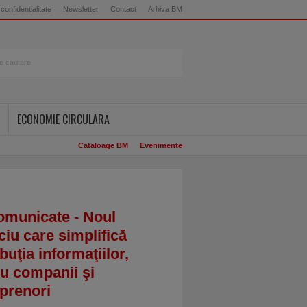
 confidentialitate
Newsletter
Contact
Arhiva BM
ECONOMIE CIRCULARĂ
Cataloage BM
Evenimente
omunicate - Noul
ciu care simplifică
ibuţia informaţiilor,
u companii şi
prenori