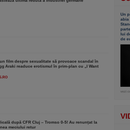
stează ultima redută a industriei germane
Un p
abia
Stan
part
lui d
de e
un film despre sexualitate să provoace scandal în
g Araki readuce erotismul în prim-plan cu „I Want
S.RO
vezi c
VI
dicală după CFR Cluj – Tromso 0-5! Au renunțat la
nea meciului retur