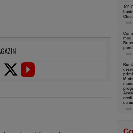
100 C
busin
Chief
ieri,
Comi
modif
Bruxe
pierd
AGAZIN
ieri,
Român
dezvo
primi
Minis
manda
progr
Acasă
credi
de eu
ieri,
Co