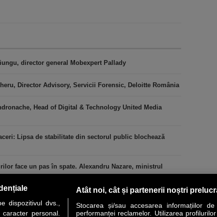
iungu, director general Mobexpert Pallady
heru, Director Advisory, Servicii Forensic, Deloitte România
ndronache, Head of Digital & Technology United Media
ceri: Lipsa de stabilitate din sectorul public blochează
urilor face un pas în spate. Alexandru Nazare, ministrul
dențiale
Atât noi, cât și partenerii noștri preluc
 dispozitivul dvs.,
Stocarea și/sau accesarea informațiilor de
u caracter personal.
performanței reclamelor. Utilizarea profilurilo