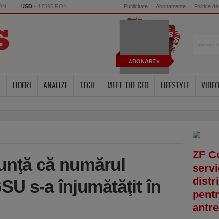
RON
USD
- 4.5595 RON
Publicitate
Abonamente
Politica de
ABONARE
Y
LIDERI
ANALIZE
TECH
MEET THE CEO
LIFESTYLE
VIDEO
ZF C
unţă că numărul
servi
distr
GSU s-a înjumătăţit în
pentr
antre