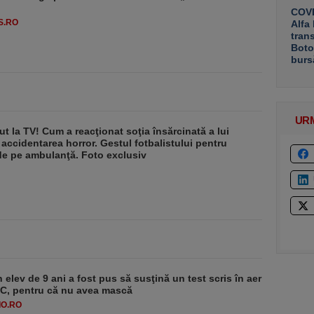
COVE
S.RO
Alfa
tran
Boto
burs
UR
ut la TV! Cum a reacţionat soţia însărcinată a lui
 accidentarea horror. Gestul fotbalistului pentru
de pe ambulanţă. Foto exclusiv
 elev de 9 ani a fost pus să susţină un test scris în aer
-1°C, pentru că nu avea mască
O.RO