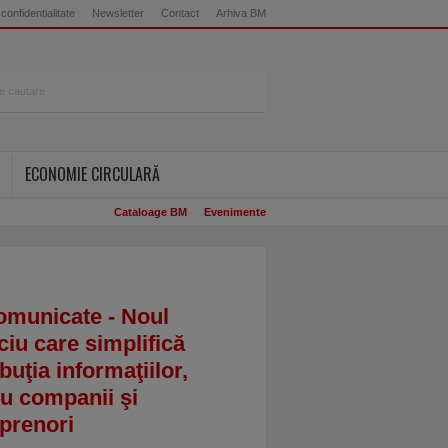
 confidentialitate
Newsletter
Contact
Arhiva BM
ECONOMIE CIRCULARĂ
Cataloage BM
Evenimente
omunicate - Noul
ciu care simplifică
ibuţia informaţiilor,
u companii şi
prenori