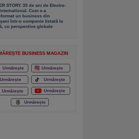
R STORY. 35 de ani de Electro-
 International. Cum s-a
sformat un business din
şani într-o companie listată la
ă, cu perspective globale
MĂREȘTE BUSINESS MAGAZIN
Urmărește
Urmărește
Urmărește
Urmărește
Urmărește
Urmărește
Urmărește