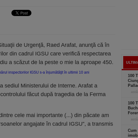
ituaţii de Urgenţă, Raed Arafat, anunţă că în
rilor din cadrul IGSU care verifică respectarea
ndiu a scăzut de la peste o mie la aproape 450.
ULTIM
100 T
Ciung
la sediul Ministerului de Interne. Arafat a
Palla
astă
 controlului făcut după tragedia de la Ferma
100 T
Buche
Foren
intre cele mai importante (...) din păcate am
astă
soanelor angajate în cadrul IGSU”, a transmis
Cum 
imobi