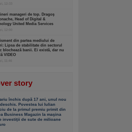
zi, 12:33
ineri manageri de top. Dragoş
nache, Head of Digital &
nology United Media Services
zi, 12:00
isment din partea mediului de
ri: Lipsa de stabilitate din sectorul
c blochează banii. Ei există, dar nu
ulă VIDEO
zi, 11:46
ver story
ariu închis după 17 ani, unul nou
 deschis. Povestea lui Iulian
ciu de la primul premiu primit din
ea Business Magazin la maşina
e investiţii de sute de milioane
uro