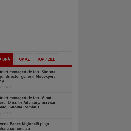
A ORĂ
TOP AZI
TOP 7 ZILE
ineri manageri de top. Simona
u, director general Mobexpert
dy
zi, 14:00
ineri manageri de top. Mihai
ru, Director Advisory, Servicii
sic, Deloitte România
zi, 13:00
vede Banca Naţională piaţa
liară comercială