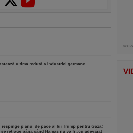
vezi c
stează ultima redută a industriei germane
VI
respinge planul de pace al lui Trump pentru Gaza:
u se retrage până când Hamas nu va fi „cu adevărat