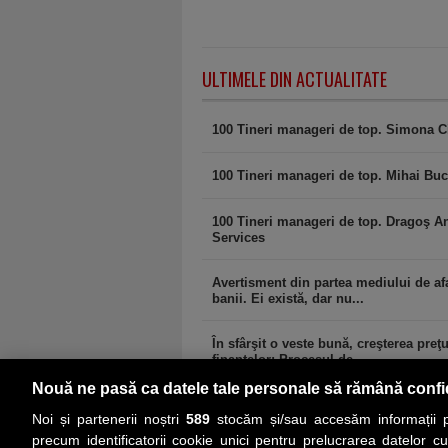
ULTIMELE DIN ACTUALITATE
100 Tineri manageri de top. Simona C
100 Tineri manageri de top. Mihai Buc
100 Tineri manageri de top. Dragoş A
Services
Avertisment din partea mediului de afa
banii. Ei există, dar nu...
În sfârşit o veste bună, creşterea preţ
finanţelor: Procesul de...
Nouă ne pasă ca datele tale personale să rămână confi
Noi și partenerii noștri
589
stocăm și/sau accesăm informații pe
precum identificatorii cookie unici pentru prelucrarea datelor c