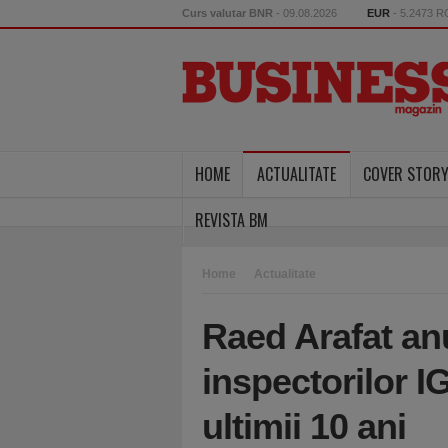
Curs valutar BNR
- 09.08.2026
EUR
- 5.2473 
HOME
ACTUALITATE
COVER STOR
REVISTA BM
Home
Actualitate
Raed Arafat an
inspectorilor I
ultimii 10 ani