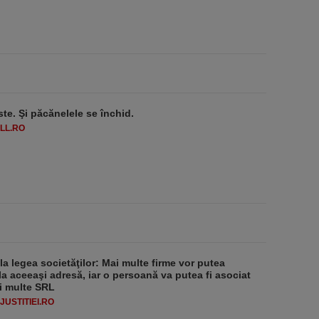
ste. Şi păcănelele se închid.
LL.RO
 la legea societăţilor: Mai multe firme vor putea
la aceeaşi adresă, iar o persoană va putea fi asociat
i multe SRL
USTITIEI.RO