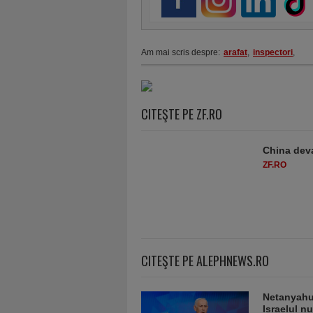
Am mai scris despre:
arafat
,
inspectori
,
CITEŞTE PE ZF.RO
China deva
ZF.RO
CITEŞTE PE ALEPHNEWS.RO
Netanyahu 
Israelul n