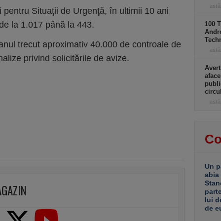
astă
 pentru Situaţii de Urgenţă, în ultimii 10 ani
 de la 1.017 până la 443.
100 T
Andro
Tech
 anul trecut aproximativ 40.000 de controale de
astă
lize privind solicitările de avize.
Avert
aface
publi
circ
astă
Co
Un p
abia
Stan
AGAZIN
part
lui d
de e