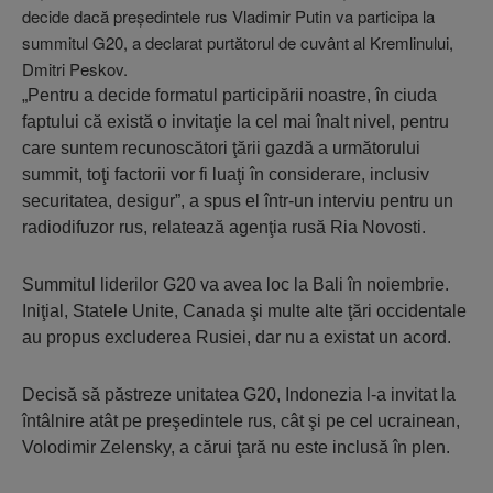
decide dacă preşedintele rus Vladimir Putin va participa la
summitul G20, a declarat purtătorul de cuvânt al Kremlinului,
Dmitri Peskov.
„Pentru a decide formatul participării noastre, în ciuda
faptului că există o invitaţie la cel mai înalt nivel, pentru
care suntem recunoscători ţării gazdă a următorului
summit, toţi factorii vor fi luaţi în considerare, inclusiv
securitatea, desigur”, a spus el într-un interviu pentru un
radiodifuzor rus, relatează agenţia rusă Ria Novosti.
Summitul liderilor G20 va avea loc la Bali în noiembrie.
Iniţial, Statele Unite, Canada şi multe alte ţări occidentale
au propus excluderea Rusiei, dar nu a existat un acord.
Decisă să păstreze unitatea G20, Indonezia l-a invitat la
întâlnire atât pe preşedintele rus, cât şi pe cel ucrainean,
Volodimir Zelensky, a cărui ţară nu este inclusă în plen.