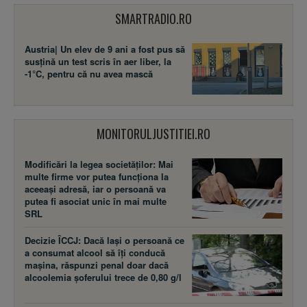
SMARTRADIO.RO
Austria| Un elev de 9 ani a fost pus să
susţină un test scris în aer liber, la
-1°C, pentru că nu avea mască
MONITORULJUSTITIEI.RO
Modificări la legea societăţilor: Mai
multe firme vor putea funcţiona la
aceeaşi adresă, iar o persoană va
putea fi asociat unic în mai multe
SRL
Decizie ÎCCJ: Dacă laşi o persoană ce
a consumat alcool să îţi conducă
maşina, răspunzi penal doar dacă
alcoolemia şoferului trece de 0,80 g/l