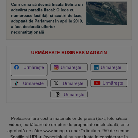
Cum urma să devină Insula Belina un
adevărat paradis fiscal: O lege cu
numeroase facilităţi şi scutiri de taxe,
adoptată de Parlament în aprilie 2019,
a fost declarată ulterior
neconstituţională
URMĂREȘTE BUSINESS MAGAZIN
Urmărește
Urmărește
Urmărește
Urmărește
Urmărește
Urmărește
Urmărește
Preluarea fără cost a materialelor de presă (text, foto si/sau
video), purtătoare de drepturi de proprietate intelectuală, este
aprobată de către www.bmag.ro doar în limita a 250 de semne.
Spaţiile şi URL-ul/hyperlink-ul nu sunt luate în considerare în