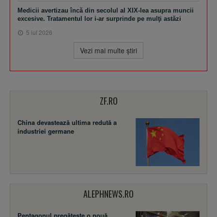
Medicii avertizau încă din secolul al XIX-lea asupra muncii
excesive. Tratamentul lor i-ar surprinde pe mulţi astăzi
5 iul 2026
Vezi mai multe ştiri
ZF.RO
China devastează ultima redută a
industriei germane
ALEPHNEWS.RO
Pentagonul pregătește o nouă