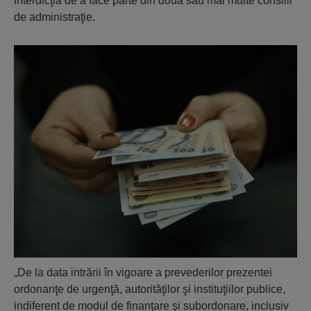
interdicţia de a face parte din două sau mai multe consilii
de administraţie.
„De la data intrării în vigoare a prevederilor prezentei
ordonanţe de urgenţă, autorităţilor şi instituţiilor publice,
indiferent de modul de finanţare şi subordonare, inclusiv