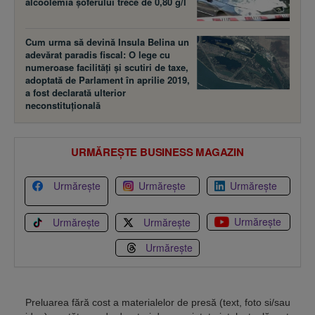
alcoolemia şoferului trece de 0,80 g/l
Cum urma să devină Insula Belina un
adevărat paradis fiscal: O lege cu
numeroase facilităţi şi scutiri de taxe,
adoptată de Parlament în aprilie 2019,
a fost declarată ulterior
neconstituţională
URMĂREȘTE BUSINESS MAGAZIN
Urmărește
Urmărește
Urmărește
Urmărește
Urmărește
Urmărește
Urmărește
Preluarea fără cost a materialelor de presă (text, foto si/sau