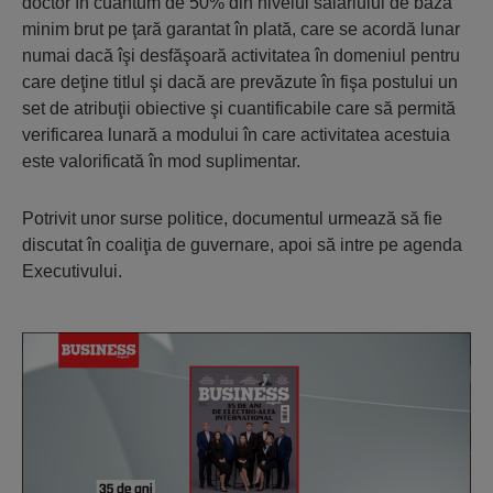
doctor în cuantum de 50% din nivelul salariului de bază
minim brut pe ţară garantat în plată, care se acordă lunar
numai dacă îşi desfăşoară activitatea în domeniul pentru
care deţine titlul şi dacă are prevăzute în fişa postului un
set de atribuţii obiective şi cuantificabile care să permită
verificarea lunară a modului în care activitatea acestuia
este valorificată în mod suplimentar.
Potrivit unor surse politice, documentul urmează să fie
discutat în coaliţia de guvernare, apoi să intre pe agenda
Executivului.