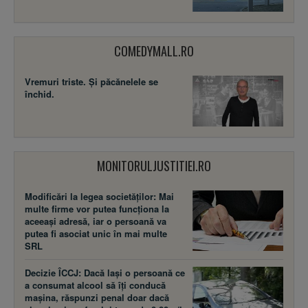
COMEDYMALL.RO
Vremuri triste. Şi păcănelele se
închid.
MONITORULJUSTITIEI.RO
Modificări la legea societăţilor: Mai
multe firme vor putea funcţiona la
aceeaşi adresă, iar o persoană va
putea fi asociat unic în mai multe
SRL
Decizie ÎCCJ: Dacă laşi o persoană ce
a consumat alcool să îţi conducă
maşina, răspunzi penal doar dacă