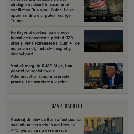
strategie nucleară în cazul unui
conflict cu Rusia sau China. La ce
opțiuni militare ar putea recurge
Trump
Pentagonul declasifică a cincea
tranșă de documente privind OZN-
urile și viața extraterestră. Sunt 41 de
materiale noi, inclusiv imagini și
videoclipuri
Vrei să mergi în SUA? Ai grijă ce
postezi pe social media.
Administrația Trump înăsprește
procesul de acordare a vizelor
SMARTRADIO.RO
Austria| Un elev de 9 ani a fost pus să
susţină un test scris în aer liber, la
-1°C, pentru că nu avea mască