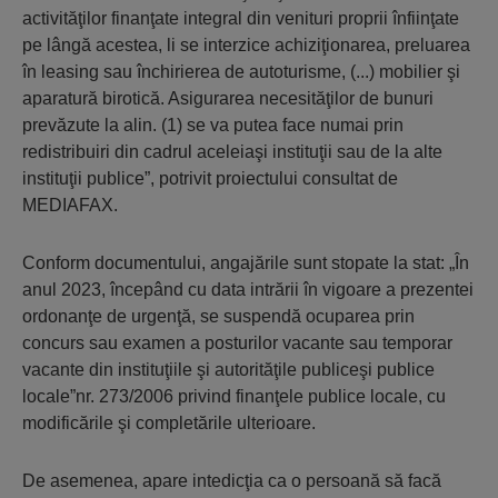
activităţilor finanţate integral din venituri proprii înfiinţate
pe lângă acestea, li se interzice achiziţionarea, preluarea
în leasing sau închirierea de autoturisme, (...) mobilier şi
aparatură birotică. Asigurarea necesităţilor de bunuri
prevăzute la alin. (1) se va putea face numai prin
redistribuiri din cadrul aceleiaşi instituţii sau de la alte
instituţii publice”, potrivit proiectului consultat de
MEDIAFAX.
Conform documentului, angajările sunt stopate la stat: „În
anul 2023, începând cu data intrării în vigoare a prezentei
ordonanţe de urgenţă, se suspendă ocuparea prin
concurs sau examen a posturilor vacante sau temporar
vacante din instituţiile şi autorităţile publiceşi publice
locale”nr. 273/2006 privind finanţele publice locale, cu
modificările şi completările ulterioare.
De asemenea, apare intedicţia ca o persoană să facă