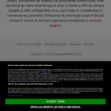
video), purtătoare de drepturi de proprietate intelectuală, este
aprobată de către www.bmag.ro doar în limita a 250 de semne.
Spaţiile şi URL-ul/hyperlink-ul nu sunt luate în considerare în
numerotarea semnelor. Preluarea de informaţii poate fi făcută
numai în acord cu termenii agreaţi şi menţionaţi in
această
pagină
.
Termeni și condiții
Confidențialitate
Cookies
Contact
Copyright © 2025 BUSINESSMEX S.A.
Nouă ne pasă ca datele tale personale să rămână confidențiale
Noi și partenerii noștri
589
stocăm și/sau accesăm informații pe dispozitivul dvs., precum identificatorii cookie unici pentru prelucrarea datelor cu caracter personal. Puteți accepta
sau gestiona preferințele dvs. făcând clic mai jos, respectiv vă puteți opune utilizării unui interes legitim în orice moment pe pagina cu politica de confidențialitate. Aceste alegeri vor
fi raportate partenerilor noștri și nu vă vor afecta navigarea.
Mai multe detalii
Noi si partenerii nostri (retelele de socializare si agentiile de publicitate partenere, precum si furnizorii nostri de servicii de date analitice) prelucram date pentru a permite
website-ului sa functioneze, pentru a personaliza continutul si anunturile publicitare afisate in functie de interesele si/sau profilul dvs., pentru a va oferi functionalitati aferente
retelelor de socializare si pentru a analiza traficul pe website. Beneficiati de drepturile prevazute de art. 15-22 din GDPR in legatura cu prelucrarea datelor cu caracter personal.
Aceste drepturi pot fi exercitate prin modalitatea indicata
aici
. Prin click pe “ACCEPT TOATE”, acceptati folosirea tuturor Tehnologiilor de tip Cookie, care implica inclusiv acceptul
dvs. cu privire la stocarea/accesarea informatiilor de catre Vendor-ii cu care colaboram. Prin click pe “VREAU SA MODIFIC SETARILE INDIVIDUAL” puteti schimba preferintele in
mod individual, mai putin cele legate de cookie strict necesare pentru functionarea website-ului.
Atât noi, cât și partenerii noștri prelucrăm datele pentru a oferi:
Stocarea și/sau accesarea informațiilor de pe un dispozitiv. Măsurarea performanței reclamelor. Utilizarea profilurilor pentru selectarea conținutului personalizat. Dezvoltarea și
îmbunătățirea serviciilor. Crearea profilurilor de conținut personalizat. Utilizarea profilurilor pentru selectarea publicității personalizate. Crearea profilurilor pentru publicitate
personalizată. Măsurarea performanței conținutului. Înțelegerea publicului prin statistici sau combinații de date din surse diferite. Utilizarea datelor limitate pentru a selecta
Setări cookies
conținutul. Utilizarea de date limitate pentru a selecta publicitatea. Date precise de geolocație și identificarea prin scanarea dispozitivului.
Listă parteneri (furnizori)
ACCEPT TOATE
VREAU SA MODIFIC SETARILE INDIVIDUAL