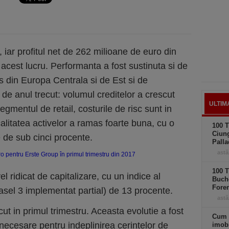
iar profitul net de 262 milioane de euro din
acest lucru. Performanta a fost sustinuta si de
din Europa Centrala si de Est si de
 de anul trecut: volumul creditelor a crescut
ULTIM
 segmentul de retail, costurile de risc sunt in
calitatea activelor a ramas foarte buna, cu o
100 T
Ciung
 de sub cinci procente.
Palla
astă
100 T
l ridicat de capitalizare, cu un indice al
Buche
Foren
asel 3 implementat partial) de 13 procente.
astă
ut in primul trimestru. Aceasta evolutie a fost
Cum 
 necesare pentru indeplinirea cerintelor de
imobi