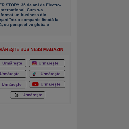
R STORY. 35 de ani de Electro-
 International. Cum s-a
sformat un business din
şani într-o companie listată la
ă, cu perspective globale
MĂREȘTE BUSINESS MAGAZIN
Urmărește
Urmărește
Urmărește
Urmărește
Urmărește
Urmărește
Urmărește