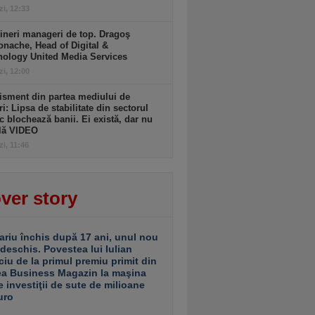
zi, 12:33
ineri manageri de top. Dragoş
nache, Head of Digital &
nology United Media Services
zi, 12:00
isment din partea mediului de
ri: Lipsa de stabilitate din sectorul
c blochează banii. Ei există, dar nu
ulă VIDEO
zi, 11:46
ver story
ariu închis după 17 ani, unul nou
 deschis. Povestea lui Iulian
ciu de la primul premiu primit din
ea Business Magazin la maşina
e investiţii de sute de milioane
uro