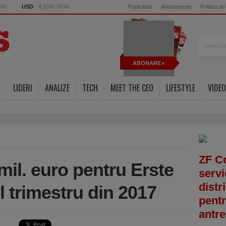
RON
USD
- 4.5595 RON
Publicitate
Abonamente
Politica de
ABONARE
Y
LIDERI
ANALIZE
TECH
MEET THE CEO
LIFESTYLE
VIDEO
ZF C
 mil. euro pentru Erste
servi
distr
 trimestru din 2017
pentr
antre