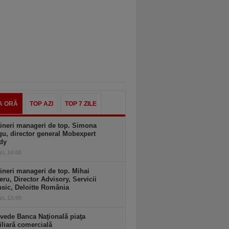
A ORĂ
TOP AZI
TOP 7 ZILE
ineri manageri de top. Simona
u, director general Mobexpert
dy
zi, 14:00
ineri manageri de top. Mihai
ru, Director Advisory, Servicii
sic, Deloitte România
zi, 13:00
vede Banca Naţională piaţa
liară comercială