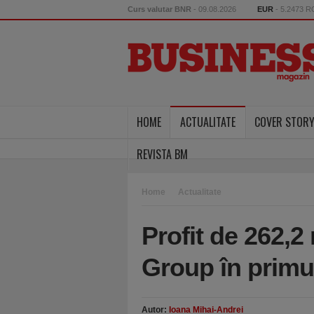
Curs valutar BNR
- 09.08.2026
EUR
- 5.2473 
HOME
ACTUALITATE
COVER STOR
REVISTA BM
Home
Actualitate
Profit de 262,2
Group în primul
Autor:
Ioana Mihai-Andrei