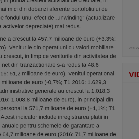
n pofida cresterii activitatii de creditare, in
mai mici din dobanzi aferente portofoliului de
e fondul unui efect de „unwinding” (actualizare
a activelor depreciate) mai redus.
oane a crescut la 457,7 milioane de euro (+3,3%;
). Veniturile din operatiuni cu valori mobiliare
vezi c
u crescut, in timp ce veniturile din activitatea de
l net din tranzactionare s-a redus la 48,6
VI
16: 51,2 milioane de euro). Venitul operational
,5 milioane de euro (-0,7%; T1 2016: 1.629,3
 administrative generale au crescut la 1.018,3
6: 1.008,8 milioane de euro), in principal din
e personal la 571,7 milioane de euro (+1,1%; T1
cest indicator include inregistrarea platii in
lor anuale pentru schemele de garantare a
de 64,7 milioane de euro (2016: 71,7 milioane de