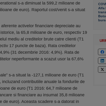
operational s-a diminuat la 599,2 milioane de
COVE
Alfa
ioane de euro). Raportul cost/venit s-a situat
tran
Boto
burs
 aferente activelor financiare depreciate au
storice, la 65,8 milioane de euro, respectiv 19
lul mediu al creditelor brute catre clienti (T1
UR
ectiv 17 puncte de baza). Rata creditelor
 4,9% (31 decembrie 2016: 4,9%). Rata de
ditelor neperformante a scazut usor la 67,6%
nale” s-a situat la -127,1 milioane de euro (T1
 incluzand contributiile anuale la fondurile de
ilioane de euro (T1 2016: 64,7 milioane de
ancare si financiare au insumat 35,8 milioane
e de euro). Aceasta scadere s-a datorat in