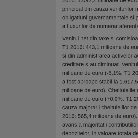
2016: 1.092,2 milioane de euro) i
principal din cauza veniturilor 
obligatiuni guvernamentale si p
a fluxurilor de numerar aferent
Venitul net din taxe si comisi
T1 2016: 443,1 milioane de euro
si din administrarea activelor a
creditare s-au diminuat. Venitu
milioane de euro (-5,1%; T1 20
a fost aproape stabil la 1.617
milioane de euro). Cheltuielile
milioane de euro (+0,9%; T1 201
cauza majorarii cheltuielilor d
2016: 565,4 milioane de euro). A
avans a majoritatii contributii
depozitelor, in valoare totala 