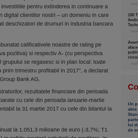
astă
 investitiile pentru extinderea in continuare a
i digital clientilor nostri – un domeniu in care
100 T
Andro
ti deschizatori de drumuri in industria bancara
Tech
astă
Avert
bunatat calificativele noastre de rating pe
aface
publi
va pozitiva) si respectiv A- (cu perspectiva
circ
ul grupului se regasesc si in plan local: toate
astă
prim trimestru profitabil in 2017”, a declarat
e Group Bank AG.
Co
tratorilor, rezultatele financiare din perioada
arate cu cele din perioada ianuarie-martie
Un p
contabil la 31 martie 2017 cu cele din bilantul la
abia
Stan
part
lui d
inuat la 1.051,3 milioane de euro (-3,7%; T1
de e