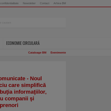
 confidentialitate
Newsletter
Contact
Arhiva BM
ECONOMIE CIRCULARĂ
Cataloage BM
Evenimente
omunicate - Noul
ciu care simplifică
ibuţia informaţiilor,
u companii şi
prenori