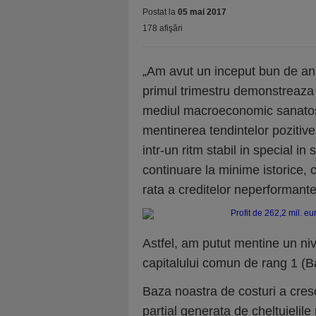
Postat la
05 mai 2017
178 afişări
„Am avut un inceput bun de an, 
primul trimestru demonstreaza 
mediul macroeconomic sanatos 
mentinerea tendintelor pozitive
intr-un ritm stabil in special in
continuare la minime istorice, 
rata a creditelor neperformante
Astfel, am putut mentine un nive
capitalului comun de rang 1 (B
Baza noastra de costuri a cresc
partial generata de cheltuielile