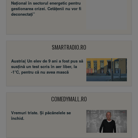
Național în sectorul energetic pentru
gestionarea crizei. Cetățenii nu vor fi
deconectați”
SMARTRADIO.RO
Austria| Un elev de 9 ani a fost pus să
susţină un test scris în aer liber, la
-1°C, pentru că nu avea mască
COMEDYMALL.RO
Vremuri triste. Şi păcănelele se
închid.