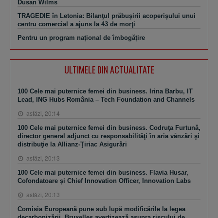
Dusan Wilms
TRAGEDIE în Letonia: Bilanţul prăbuşirii acoperişului unui
centru comercial a ajuns la 43 de morţi
Pentru un program naţional de îmbogăţire
ULTIMELE DIN ACTUALITATE
100 Cele mai puternice femei din business. Irina Barbu, IT
Lead, ING Hubs România – Tech Foundation and Channels
astăzi, 20:14
100 Cele mai puternice femei din business. Codruţa Furtună,
director general adjunct cu responsabilităţi în aria vânzări şi
distribuţie la Allianz-Ţiriac Asigurări
astăzi, 20:13
100 Cele mai puternice femei din business. Flavia Husar,
Cofondatoare şi Chief Innovation Officer, Innovation Labs
astăzi, 20:13
Comisia Europeană pune sub lupă modificările la legea
decarbonizării. Bruxelles avertizează asupra riscului de