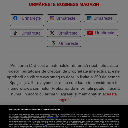
URMĂREȘTE BUSINESS MAGAZIN
Urmărește
Urmărește
Urmărește
Urmărește
Urmărește
Urmărește
Urmărește
Preluarea fără cost a materialelor de presă (text, foto si/sau
video), purtătoare de drepturi de proprietate intelectuală, este
aprobată de către www.bmag.ro doar în limita a 250 de semne.
Spaţiile şi URL-ul/hyperlink-ul nu sunt luate în considerare în
numerotarea semnelor. Preluarea de informaţii poate fi făcută
numai în acord cu termenii agreaţi şi menţionaţi in
această
pagină
.
Nouă ne pasă ca datele tale personale să rămână confidențiale
Noi și partenerii noștri
589
stocăm și/sau accesăm informații pe dispozitivul dvs., precum identificatorii cookie unici pentru prelucrarea datelor cu caracter personal. Puteți accepta
sau gestiona preferințele dvs. făcând clic mai jos, respectiv vă puteți opune utilizării unui interes legitim în orice moment pe pagina cu politica de confidențialitate. Aceste alegeri vor
fi raportate partenerilor noștri și nu vă vor afecta navigarea.
Mai multe detalii
Noi si partenerii nostri (retelele de socializare si agentiile de publicitate partenere, precum si furnizorii nostri de servicii de date analitice) prelucram date pentru a permite
Termeni și condiții
Confidențialitate
Cookies
Contact
website-ului sa functioneze, pentru a personaliza continutul si anunturile publicitare afisate in functie de interesele si/sau profilul dvs., pentru a va oferi functionalitati aferente
retelelor de socializare si pentru a analiza traficul pe website. Beneficiati de drepturile prevazute de art. 15-22 din GDPR in legatura cu prelucrarea datelor cu caracter personal.
Aceste drepturi pot fi exercitate prin modalitatea indicata
aici
. Prin click pe “ACCEPT TOATE”, acceptati folosirea tuturor Tehnologiilor de tip Cookie, care implica inclusiv acceptul
dvs. cu privire la stocarea/accesarea informatiilor de catre Vendor-ii cu care colaboram. Prin click pe “VREAU SA MODIFIC SETARILE INDIVIDUAL” puteti schimba preferintele in
mod individual, mai putin cele legate de cookie strict necesare pentru functionarea website-ului.