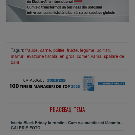
Taguri:
fraude
,
carne
,
politie
,
fructe
,
legume
,
politisti
,
marfuri
,
evaziune fiscala
,
en-gros
,
comer
,
vama
,
spalare de
bani
PE ACEEAŞI TEMA
Isteria Black Friday la români. Cum s-a manifestat lăcomia -
GALERIE FOTO