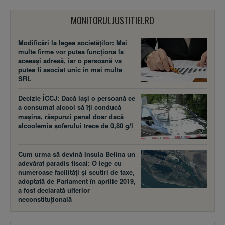
MONITORULJUSTITIEI.RO
Modificări la legea societăţilor: Mai
multe firme vor putea funcţiona la
aceeaşi adresă, iar o persoană va
putea fi asociat unic în mai multe
SRL
Decizie ÎCCJ: Dacă laşi o persoană ce
a consumat alcool să îţi conducă
maşina, răspunzi penal doar dacă
alcoolemia şoferului trece de 0,80 g/l
Cum urma să devină Insula Belina un
adevărat paradis fiscal: O lege cu
numeroase facilităţi şi scutiri de taxe,
adoptată de Parlament în aprilie 2019,
a fost declarată ulterior
neconstituţională