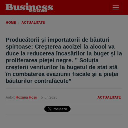
Desch
meniu
HOME
ACTUALITATE
Producătorii şi importatorii de băuturi
spirtoase: Creşterea accizei la alcool va
duce la reducerea încasărilor la buget şi la
proliferarea pieţei negre. ” Soluţia
creşterii veniturilor la bugetul de stat stă
în combaterea evaziunii fiscale şi a pieţei
băuturilor contrafăcute”
Autor:
Roxana Rosu
5 iun 2025
ACTUALITATE