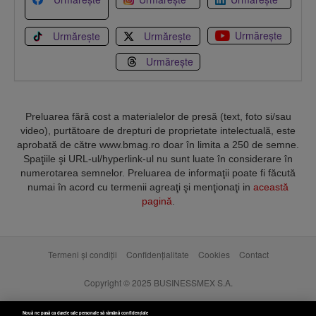
Urmărește
Urmărește
Urmărește
Urmărește
Preluarea fără cost a materialelor de presă (text, foto si/sau
video), purtătoare de drepturi de proprietate intelectuală, este
aprobată de către www.bmag.ro doar în limita a 250 de semne.
Spaţiile şi URL-ul/hyperlink-ul nu sunt luate în considerare în
numerotarea semnelor. Preluarea de informaţii poate fi făcută
numai în acord cu termenii agreaţi şi menţionaţi in
această
pagină
.
Termeni și condiții
Confidențialitate
Cookies
Contact
Copyright © 2025 BUSINESSMEX S.A.
Nouă ne pasă ca datele tale personale să rămână confidențiale