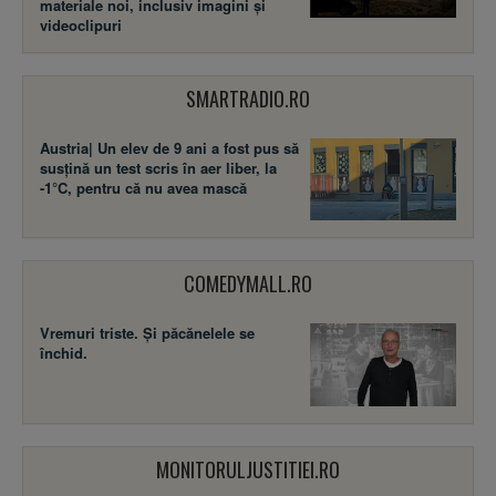
materiale noi, inclusiv imagini și
videoclipuri
SMARTRADIO.RO
Austria| Un elev de 9 ani a fost pus să
susţină un test scris în aer liber, la
-1°C, pentru că nu avea mască
COMEDYMALL.RO
Vremuri triste. Şi păcănelele se
închid.
MONITORULJUSTITIEI.RO