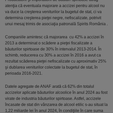
atenţia că eventuala majorare a accizei pentru alcool nu
va duce la creşterea veniturilor la bugetul de stat, ci va
determina creşterea pieţei negre, nefiscalizate, potrivit
unui mesaj trimis de asociaţia patronală Spirits România .
Companiile amintesc că majorarea cu 42% a accizei în
2013 a determinat o scădere a pieţei fiscalizate a
băuturilor spirtoase de 30% în intervalul 2013-2014. În
schimb, reducerea cu 30% a accizei în 2016 a avut ca
rezultat scăderea pieţei nefiscalizate cu aproximativ 25%
şi dublarea veniturilor colectate la bugetul de stat, în
perioada 2016-2021.
Datele agregate de ANAF arată că 62% din totalul
accizelor aplicate băuturilor alcoolice în anul 2024 au fost
virate de industria băuturilor spirtoase. Astfel, accizele
încasate de stat din vânzarea de alcool etilic s-au situat la
1,22 miliarde lei în anul 2024, în condiţiile în care suma