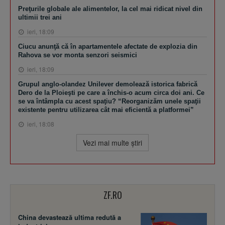
Preţurile globale ale alimentelor, la cel mai ridicat nivel din
ultimii trei ani
ieri, 18:09
Ciucu anunţă că în apartamentele afectate de explozia din
Rahova se vor monta senzori seismici
ieri, 18:09
Grupul anglo-olandez Unilever demolează istorica fabrică
Dero de la Ploieşti pe care a închis-o acum circa doi ani. Ce
se va întâmpla cu acest spaţiu? “Reorganizăm unele spaţii
existente pentru utilizarea cât mai eficientă a platformei”
ieri, 18:08
Vezi mai multe ştiri
ZF.RO
China devastează ultima redută a