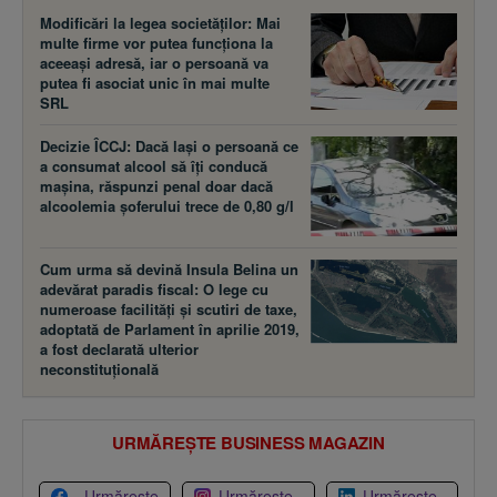
Modificări la legea societăţilor: Mai
multe firme vor putea funcţiona la
aceeaşi adresă, iar o persoană va
putea fi asociat unic în mai multe
SRL
Decizie ÎCCJ: Dacă laşi o persoană ce
a consumat alcool să îţi conducă
maşina, răspunzi penal doar dacă
alcoolemia şoferului trece de 0,80 g/l
Cum urma să devină Insula Belina un
adevărat paradis fiscal: O lege cu
numeroase facilităţi şi scutiri de taxe,
adoptată de Parlament în aprilie 2019,
a fost declarată ulterior
neconstituţională
URMĂREȘTE BUSINESS MAGAZIN
Urmărește
Urmărește
Urmărește