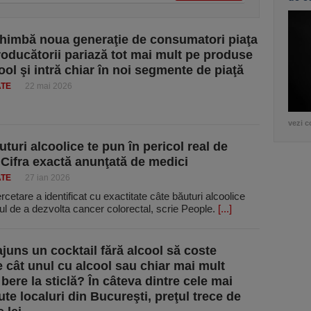
imbă noua generaţie de consumatori piaţa
producătorii pariază tot mai mult pe produse
ool şi intră chiar în noi segmente de piaţă
ATE
22 mai 2026
vezi c
turi alcoolice te pun în pericol real de
 Cifra exactă anunţată de medici
ATE
27 ian 2026
cetare a identificat cu exactitate câte băuturi alcoolice
ul de a dezvolta cancer colorectal, scrie People.
[...]
juns un cocktail fără alcool să coste
 cât unul cu alcool sau chiar mai mult
bere la sticlă? În câteva dintre cele mai
te localuri din Bucureşti, preţul trece de