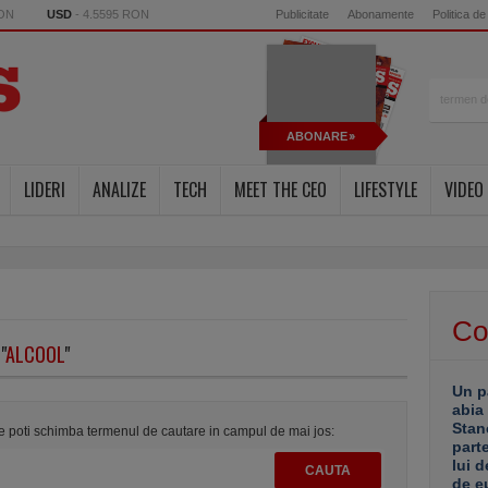
RON
USD
- 4.5595 RON
Publicitate
Abonamente
Politica de
ABONARE
LIDERI
ANALIZE
TECH
MEET THE CEO
LIFESTYLE
VIDEO
Co
"
ALCOOL
"
Un p
abia
Stan
te poti schimba termenul de cautare in campul de mai jos:
part
lui d
de e