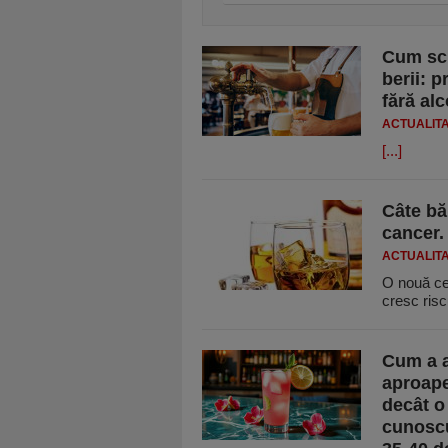
Cum sch
berii: 
fără alc
ACTUALIT
[...]
Câte bău
cancer.
ACTUALIT
O nouă cer
cresc risc
Cum a a
aproape
decât o 
cunoscu