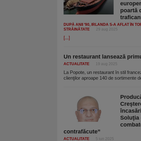
europen
poartă 
trafican
DUPĂ ANII ’90, IRLANDA S-A AFLAT ÎN T
STRĂINĂTATE
29 aug 2025
[...]
Un restaurant lansează prim
ACTUALITATE
19 aug 2025
La Popote, un restaurant în stil francez
clienţilor aproape 140 de sortimente d
Producă
Creşter
încasări
Soluţia 
combater
contrafăcute”
ACTUALITATE
5 iun 2025