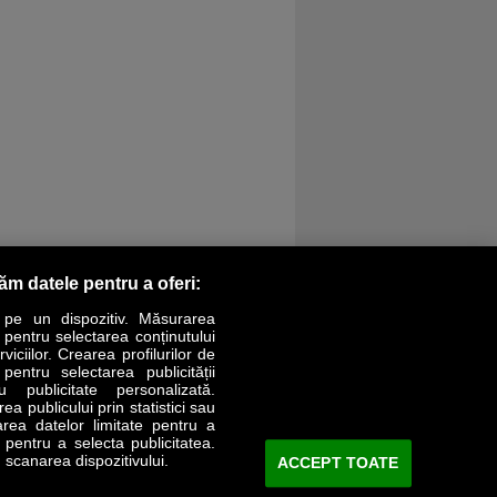
răm datele pentru a oferi:
 pe un dispozitiv. Măsurarea
r pentru selectarea conținutului
iciilor. Crearea profilurilor de
 pentru selectarea publicității
LIFESTYLE
SPECIAL
OPINII
u publicitate personalizată.
a publicului prin statistici sau
area datelor limitate pentru a
Revista Business Magazin
e pentru a selecta publicitatea.
 scanarea dispozitivului.
ACCEPT TOATE
Abonează-te şi primeşte revista acasă