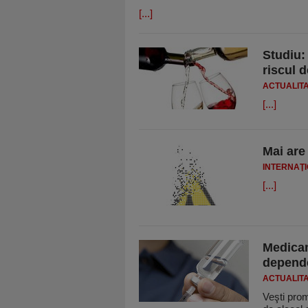
[...]
Studiu:
riscul 
ACTUALIT
[...]
Mai are 
INTERNAŢ
[...]
Medicam
depende
ACTUALIT
Veşti pro