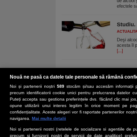
de alcool
efectele s
Studiu.
ACTUALIT
Deşi alcoo
acesta îl 
[...]
Nouă ne pasă ca datele tale personale să rămână confi
Noi și partenerii noștri
589
stocăm și/sau accesăm informații pe
precum identificatorii cookie unici pentru prelucrarea datelor c
Puteți accepta sau gestiona preferințele dvs. făcând clic mai jos,
PRIMA PAGINĂ
ACTUALITATE
CO
opune utilizării unui interes legitim în orice moment pe pag
confidențialitate. Aceste alegeri vor fi raportate partenerilor noștr
navigarea.
Mai multe detalii
Social
Link-
Noi si partenerii nostri (retelele de socializare si agentiile de p
Z
iarul 
Urmareste-ne pe Facebook
precum si furnizorii nostri de servicii de date analitice) prel