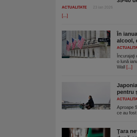
35-40 de
ACTUALITATE
23 ian 2026
[...]
În ianua
alcool, 
ACTUALIT
Încurajaţi
o lună ian
Wall
[...]
Japonia
pentru 
ACTUALIT
Aproape 9
ce au fost
Ţara ne