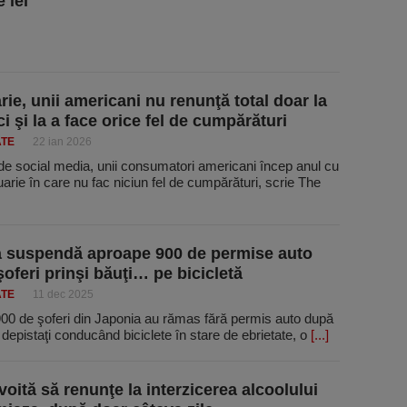
 lei
rie, unii americani nu renunţă total doar la
ci şi la a face orice fel de cumpărături
ATE
22 ian 2026
 de social media, unii consumatori americani încep anul cu
uarie în care nu fac niciun fel de cumpărături, scrie The
 suspendă aproape 900 de permise auto
şoferi prinşi băuţi… pe bicicletă
ATE
11 dec 2025
00 de şoferi din Japonia au rămas fără permis auto după
 depistaţi conducând biciclete în stare de ebrietate, o
[...]
voită să renunţe la interzicerea alcoolului