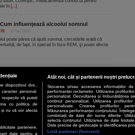
 şi tutun. Ozempic, medicamentul cunoscut pentru
ale în
[...]
 Cum influenţează alcoolul somnul
ATE
27 ian 2025
lul poate părea că ajută somnul, cercetările arată că
perturbă, de fapt, în special în faza REM, şi poate afecta
PAGINA URMĂTOARE »
dențiale
Atât noi, cât și partenerii noștri preluc
 dispozitivul dvs.,
Stocarea și/sau accesarea informațiilor de
u caracter personal.
performanței reclamelor. Utilizarea profilurilo
personalizat. Dezvoltarea și îmbunătățirea serv
 respectiv vă puteți
conținut personalizat. Utilizarea profilurilor
VER STORY
LIDERI
ANALIZE
HI-TECH
MEET THE CEO
ina cu politica de
personalizate. Crearea profilurilor pentr
i și nu vă vor afecta
Măsurarea performanței conținutului. Înțelegere
combinații de date din surse diferite. Utiliz
uri utile
Servicii
selecta conținutul. Utilizarea de date limitat
Date precise de geolocație și identificarea prin
ublicitate partenere,
Listă parteneri (furnizori)
Financiar
Politica de confidentialitate
Newsletter
ucram date pentru a