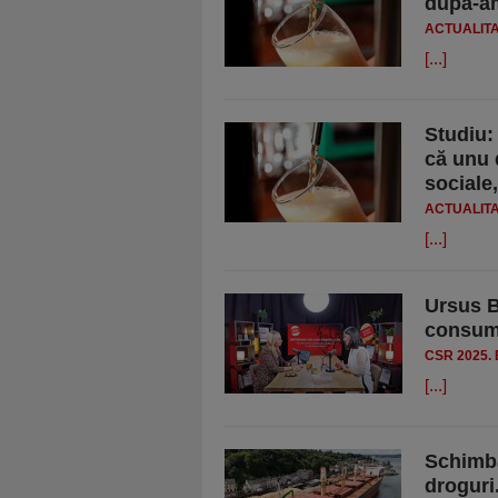
după-am
ACTUALIT
[...]
Studiu: 
că unu 
sociale
ACTUALIT
[...]
Ursus B
consum 
CSR 2025.
[...]
Schimba
droguri