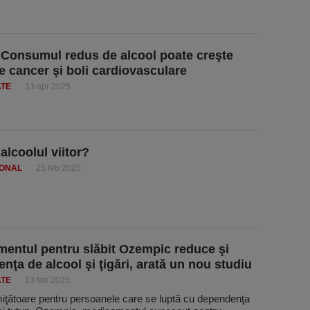
 Consumul redus de alcool poate creşte
de cancer şi boli cardiovasculare
ATE
13 apr 2025
alcoolul viitor?
IONAL
25 feb 2025
entul pentru slăbit Ozempic reduce şi
nţa de alcool şi ţigări, arată un nou studiu
ATE
13 feb 2025
miţătoare pentru persoanele care se luptă cu dependenţa