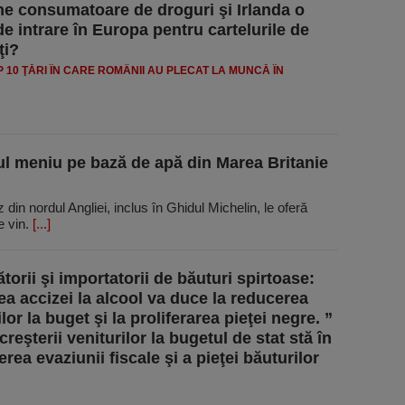
e consumatoare de droguri şi Irlanda o
de intrare în Europa pentru cartelurile de
ţi?
OP 10 ŢĂRI ÎN CARE ROMÂNII AU PLECAT LA MUNCĂ ÎN
ul meniu pe bază de apă din Marea Britanie
 din nordul Angliei, inclus în Ghidul Michelin, le oferă
e vin.
[...]
torii şi importatorii de băuturi spirtoase:
ea accizei la alcool va duce la reducerea
lor la buget şi la proliferarea pieţei negre. ”
creşterii veniturilor la bugetul de stat stă în
ea evaziunii fiscale şi a pieţei băuturilor