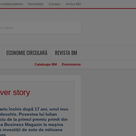
 confidentialitate
Newsletter
Contact
Arhiva BM
ECONOMIE CIRCULARĂ
REVISTA BM
Cataloage BM
Evenimente
ver story
ariu închis după 17 ani, unul nou
 deschis. Povestea lui Iulian
ciu de la primul premiu primit din
ea Business Magazin la maşina
e investiţii de sute de milioane
uro