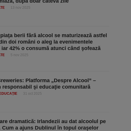
iaza, după doar câteva zile
ATE
13 nov 2025
piaţa berii fără alcool se maturizează astfel
din doi români o aleg la evenimentele
, iar 42% o consumă atunci când şofează
ATE
5 nov 2025
reweries: Platforma „Despre Alcool” –
responsabil şi educaţie comunitară
 EDUCAŢIE
31 oct 2025
re dramatică: Irlandezii au dat alcoolul pe
. Cum a ajuns Dublinul în topul oraşelor