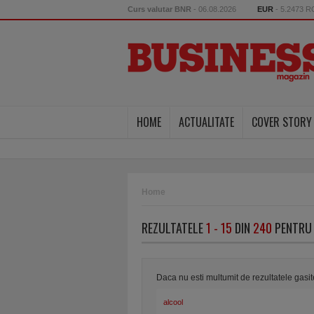
Curs valutar BNR
- 06.08.2026
EUR
- 5.2473 
HOME
ACTUALITATE
COVER STORY
Home
REZULTATELE
1 - 15
DIN
240
PENTRU 
Daca nu esti multumit de rezultatele gasi