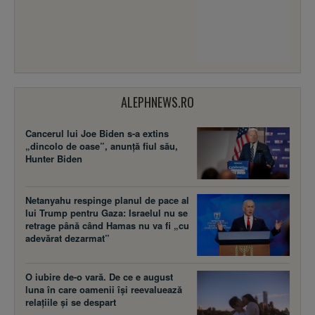
ALEPHNEWS.RO
Cancerul lui Joe Biden s-a extins
„dincolo de oase”, anunță fiul său,
Hunter Biden
Netanyahu respinge planul de pace al
lui Trump pentru Gaza: Israelul nu se
retrage până când Hamas nu va fi „cu
adevărat dezarmat”
O iubire de-o vară. De ce e august
luna în care oamenii își reevaluează
relațiile și se despart