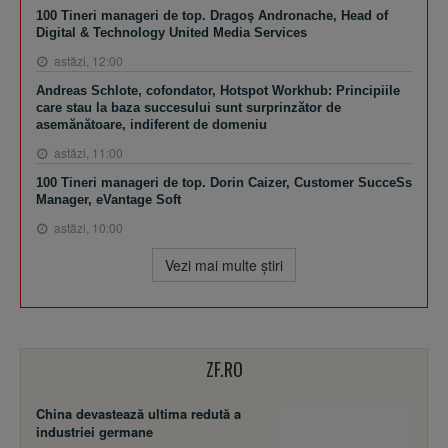
100 Tineri manageri de top. Dragoş Andronache, Head of
Digital & Technology United Media Services
astăzi, 12:00
Andreas Schlote, cofondator, Hotspot Workhub: Principiile
care stau la baza succesului sunt surprinzător de
asemănătoare, indiferent de domeniu
astăzi, 11:00
100 Tineri manageri de top. Dorin Caizer, Customer SucceSs
Manager, eVantage Soft
astăzi, 10:00
Vezi mai multe ştiri
ZF.RO
China devastează ultima redută a
industriei germane