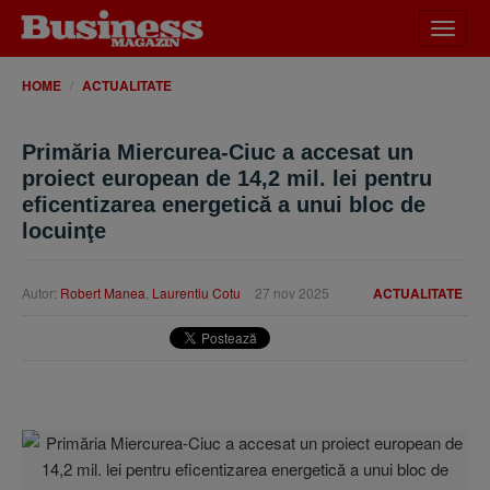
Desch
meniu
HOME
ACTUALITATE
Primăria Miercurea-Ciuc a accesat un
proiect european de 14,2 mil. lei pentru
eficentizarea energetică a unui bloc de
locuinţe
Autor:
Robert Manea
,
Laurentiu Cotu
27 nov 2025
ACTUALITATE