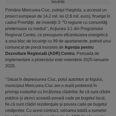
Primăria Miercurea-Ciuc, judeţul Harghita, a accesat un
proiect european de 14,2 mil. lei (2,8 mil. euro), finanţat în
cadrul Priorităţii de investiţii 3:
’’
O regiune cu comunităţi
prietenoase cu mediul’’, Acţiunea 3.1 din Programului
Regional Centru, ce presupune eficentizarea energetică
a unui bloc de locuinţe cu 99 de apartamente, potrivit unui
comunicat de presă transmis de
Agenţia pentru
Dezvoltare Regională (ADR) Centru.
Perioada de
implementare a proiectului este noiembrie 2025-ianuarie
2028.
’’Situat în depresiunea Ciuc, polul autohton al frigului,
municipiul Miercurea-Ciuc are o reală problemă în
privinţa costurilor cu încălzirea clădirilor, fie că sunt clădiri
publice şi atunci această povară cade pe bugetul local,
fie că sunt clădiri rezidenţiale şi povara cade pe bugetul
cetăţenilor. Cu acest contract, valoarea totală a sumelor