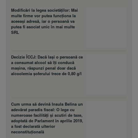
Modificări la legea societăţilor: Mai
multe firme vor putea funcţiona la
aceeaşi adresă, iar o persoană va
putea fi asociat unic în mai multe
SRL
Decizie ÎCCJ: Dacă laşi o persoană ce
a consumat alcool să îţi conducă
maşina, răspunzi penal doar dacă
alcoolemia şoferului trece de 0,80 g/l
Cum urma să devină Insula Belina un
adevărat paradis fiscal: O lege cu
numeroase facilităţi şi scutiri de taxe,
adoptată de Parlament în aprilie 2019,
a fost declarată ulterior
neconstituţională