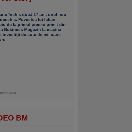
ariu închis după 17 ani, unul nou
 deschis. Povestea lui Iulian
ciu de la primul premiu primit din
ea Business Magazin la maşina
e investiţii de sute de milioane
uro
ontinuarea
DEO BM