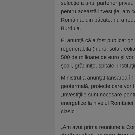
selecţie a unui partener privat. 
pentru această investiţie, am
România, din păcate, nu a reuş
Burduja.
El anunţă că a fost publicat gh
regenerabilă (hidro, solar, eolia
500 de milioane de euro şi vor f
şcoli, grădiniţe, spitale, institu
Ministrul a anunţat lansarea în 
geotermală, proiecte care vor f
„Investiţiile sunt necesare pentr
energetice la nivelul României
clasici”.
„Am avut prima reuniune a Com