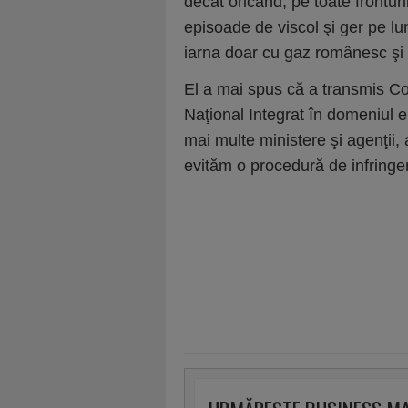
decât oricând, pe toate fronturi
episoade de viscol şi ger pe l
iarna doar cu gaz românesc şi 
El a mai spus că a transmis C
Naţional Integrat în domeniul en
mai multe ministere şi agenţii,
evităm o procedură de infringe