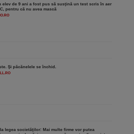
 elev de 9 ani a fost pus să susţină un test scris în aer
-1°C, pentru că nu avea mască
O.RO
ste. Şi păcănelele se închid.
LL.RO
 la legea societăţilor: Mai multe firme vor putea