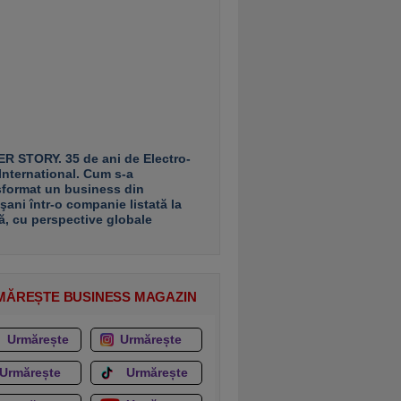
R STORY. 35 de ani de Electro-
 International. Cum s-a
sformat un business din
şani într-o companie listată la
ă, cu perspective globale
MĂREȘTE BUSINESS MAGAZIN
Urmărește
Urmărește
Urmărește
Urmărește