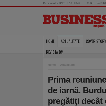
Curs valutar BNR
- 07.08.2026
EUR
- 5.2473 
HOME
ACTUALITATE
COVER STOR
REVISTA BM
Home
Actualitate
Prima reuniun
de iarnă. Burd
pregătiţi decât