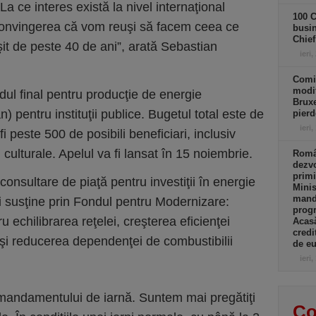
La ce interes există la nivel internaţional
100 C
 convingerea că vom reuşi să facem ceea ce
busin
Chief
it de peste 40 de ani”, arată Sebastian
ieri,
Comi
modif
idul final pentru producţie de energie
Bruxe
n) pentru instituţii publice. Bugetul total este de
pierd
ieri,
i peste 500 de posibili beneficiari, inclusiv
ţii culturale. Apelul va fi lansat în 15 noiembrie.
Român
dezvo
primi
consultare de piaţă pentru investiţii în energie
Minis
manda
i susţine prin Fondul pentru Modernizare:
progr
u echilibrarea reţelei, creşterea eficienţei
Acasă
credi
 şi reducerea dependenţei de combustibilii
de eu
ieri,
andamentului de iarnă. Suntem mai pregătiţi
Co