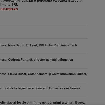
la aceeaşi adresă, iar o persoană va putea fi asociat
i multe SRL
USTITIEI.RO
iness. Irina Barbu, IT Lead, ING Hubs România – Tech
ness. Codruţa Furtună, director general adjunct cu
ess. Flavia Husar, Cofondatoare şi Chief Innovation Officer,
icările la legea decarbonizării. Bruxelles avertizează
lte afaceri locale prin firme noi pot primi granturi. Bugetul