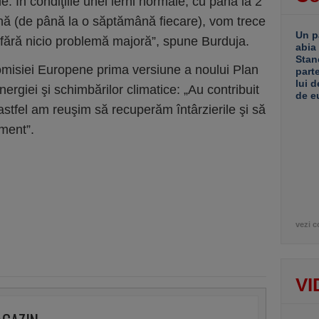
le. În condiţiile unei ierni normale, cu până la 2
ună (de până la o săptămână fiecare), vom trece
Un p
fără nicio problemă majoră”, spune Burduja.
abia
Stan
omisiei Europene prima versiune a noului Plan
part
lui d
ergiei şi schimbărilor climatice: „Au contribuit
de e
 astfel am reuşim să recuperăm întârzierile şi să
ment”.
vezi c
VI