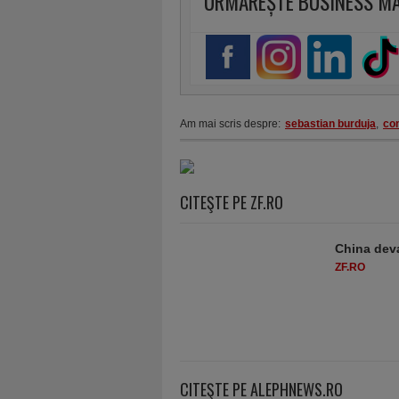
URMĂREȘTE BUSINESS M
Am mai scris despre:
sebastian burduja
,
co
CITEŞTE PE ZF.RO
China deva
ZF.RO
CITEŞTE PE ALEPHNEWS.RO