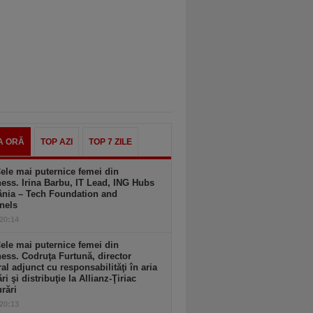
A ORĂ
TOP AZI
TOP 7 ZILE
ele mai puternice femei din
ess. Irina Barbu, IT Lead, ING Hubs
nia – Tech Foundation and
nels
 20:14
ele mai puternice femei din
ess. Codruţa Furtună, director
al adjunct cu responsabilităţi în aria
ri şi distribuţie la Allianz-Ţiriac
rări
 20:13