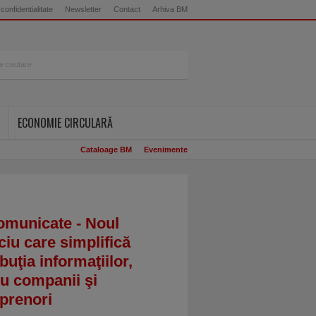
 confidentialitate
Newsletter
Contact
Arhiva BM
ECONOMIE CIRCULARĂ
Cataloage BM
Evenimente
omunicate - Noul
ciu care simplifică
ibuţia informaţiilor,
u companii şi
prenori