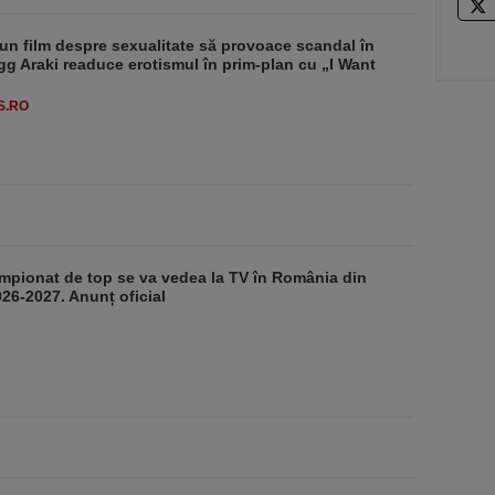
un film despre sexualitate să provoace scandal în
g Araki readuce erotismul în prim-plan cu „I Want
S.RO
mpionat de top se va vedea la TV în România din
26-2027. Anunț oficial