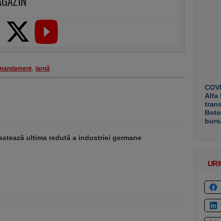
AGAZIN
mandament
,
iarnă
COVE
Alfa
tran
Boto
burs
stează ultima redută a industriei germane
UR