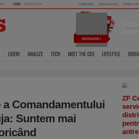
RON
USD
- 4.5595 RON
Publicitate
Abonamente
Politica de
ABONARE
Y
LIDERI
ANALIZE
TECH
MEET THE CEO
LIFESTYLE
VIDEO
ZF C
e a Comandamentului
servi
distr
uja: Suntem mai
pentr
 oricând
antre