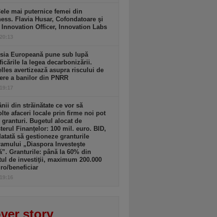
ele mai puternice femei din
ess. Flavia Husar, Cofondatoare şi
 Innovation Officer, Innovation Labs
 20:13
sia Europeană pune sub lupă
icările la legea decarbonizării.
lles avertizează asupra riscului de
ere a banilor din PNRR
 19:17
ii din străinătate ce vor să
lte afaceri locale prin firme noi pot
 granturi. Bugetul alocat de
terul Finanţelor: 100 mil. euro. BID,
tată să gestioneze granturile
amului „Diaspora Investeşte
”. Granturile: până la 60% din
tul de investiţii, maximum 200.000
ro/beneficiar
 19:16
ver story