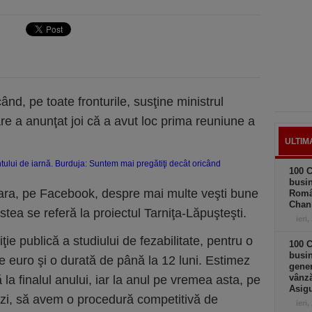
nd, pe toate fronturile, susţine ministrul
re a anunţat joi că a avut loc prima reuniune a
ULTIM
100 C
busin
seara, pe Facebook, despre mai multe veşti bune
Româ
Chan
stea se referă la proiectul Tarniţa-Lăpuşteşti.
ieri,
ie publică a studiului de fezabilitate, pentru o
100 C
busin
 euro şi o durată de până la 12 luni. Estimez
gener
vânză
la finalul anului, iar la anul pe vremea asta, pe
Asigu
a zi, să avem o procedură competitivă de
ieri,