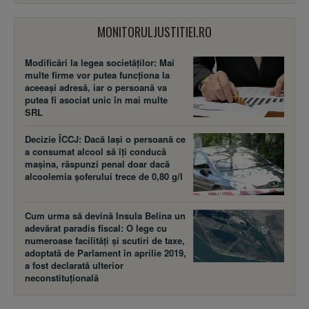
MONITORULJUSTITIEI.RO
Modificări la legea societăţilor: Mai
multe firme vor putea funcţiona la
aceeaşi adresă, iar o persoană va
putea fi asociat unic în mai multe
SRL
Decizie ÎCCJ: Dacă laşi o persoană ce
a consumat alcool să îţi conducă
maşina, răspunzi penal doar dacă
alcoolemia şoferului trece de 0,80 g/l
Cum urma să devină Insula Belina un
adevărat paradis fiscal: O lege cu
numeroase facilităţi şi scutiri de taxe,
adoptată de Parlament în aprilie 2019,
a fost declarată ulterior
neconstituţională