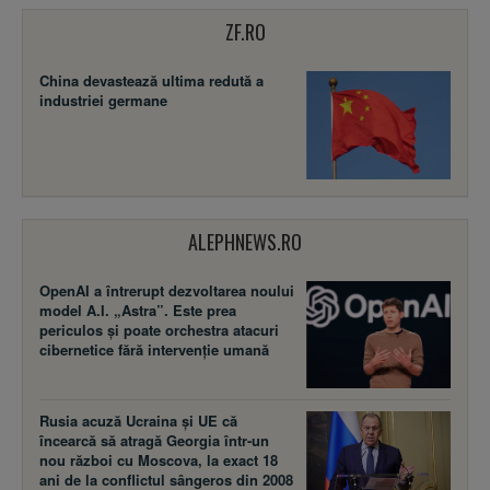
ZF.RO
China devastează ultima redută a
industriei germane
ALEPHNEWS.RO
OpenAI a întrerupt dezvoltarea noului
model A.I. „Astra”. Este prea
periculos și poate orchestra atacuri
cibernetice fără intervenție umană
Rusia acuză Ucraina şi UE că
încearcă să atragă Georgia într-un
nou război cu Moscova, la exact 18
ani de la conflictul sângeros din 2008