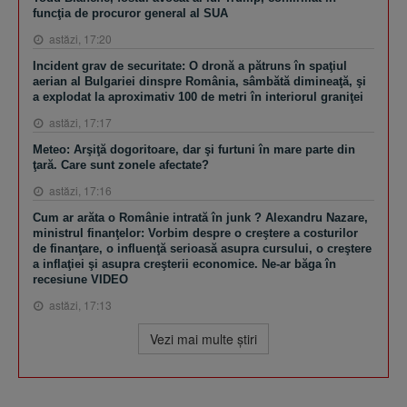
funcţia de procuror general al SUA
astăzi, 17:20
Incident grav de securitate: O dronă a pătruns în spaţiul
aerian al Bulgariei dinspre România, sâmbătă dimineaţă, şi
a explodat la aproximativ 100 de metri în interiorul graniţei
astăzi, 17:17
Meteo: Arşiţă dogoritoare, dar şi furtuni în mare parte din
ţară. Care sunt zonele afectate?
astăzi, 17:16
Cum ar arăta o Românie intrată în junk ? Alexandru Nazare,
ministrul finanţelor: Vorbim despre o creştere a costurilor
de finanţare, o influenţă serioasă asupra cursului, o creştere
a inflaţiei şi asupra creşterii economice. Ne-ar băga în
recesiune VIDEO
astăzi, 17:13
Vezi mai multe ştiri