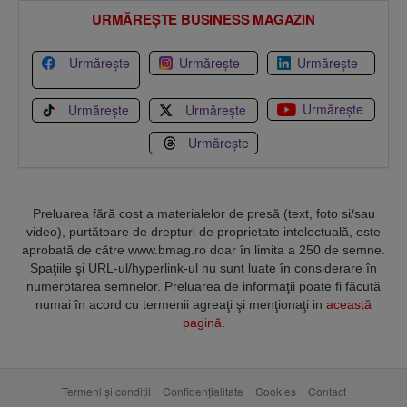
URMĂREȘTE BUSINESS MAGAZIN
Urmărește
Urmărește
Urmărește
Urmărește
Urmărește
Urmărește
Urmărește
Preluarea fără cost a materialelor de presă (text, foto si/sau
video), purtătoare de drepturi de proprietate intelectuală, este
aprobată de către www.bmag.ro doar în limita a 250 de semne.
Spaţiile şi URL-ul/hyperlink-ul nu sunt luate în considerare în
numerotarea semnelor. Preluarea de informaţii poate fi făcută
numai în acord cu termenii agreaţi şi menţionaţi in
această
pagină
.
Termeni și condiții
Confidențialitate
Cookies
Contact