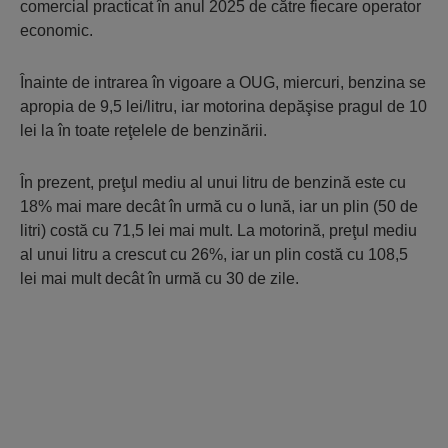
comercial practicat în anul 2025 de către fiecare operator
economic.
Înainte de intrarea în vigoare a OUG, miercuri, benzina se
apropia de 9,5 lei/litru, iar motorina depăşise pragul de 10
lei la în toate reţelele de benzinării.
În prezent, p
reţul mediu al unui litru de
benzină este cu
18% mai mare decât în urmă cu o lună,
iar un plin (50 de
litri) costă cu 71,5 lei mai mult. La motorină,
preţul mediu
al unui litru
a crescut cu 26%, iar un plin c
ostă cu 108,5
lei mai mult decât în urmă cu 30 de zile.