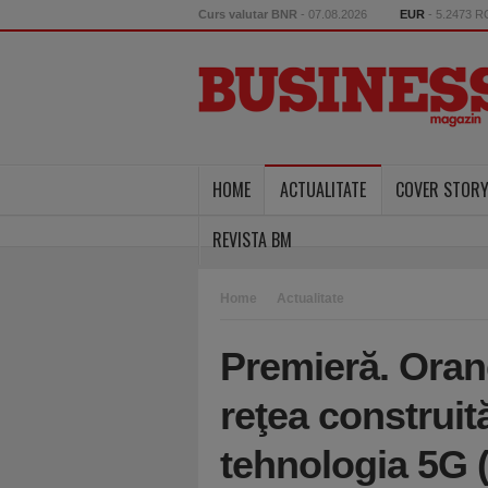
Curs valutar BNR
- 07.08.2026
EUR
- 5.2473 
HOME
ACTUALITATE
COVER STOR
REVISTA BM
Home
Actualitate
Premieră. Ora
reţea construită
tehnologia 5G (