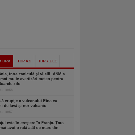
A ORĂ
TOP AZI
TOP 7 ZILE
ia, între caniculă şi vijelii. ANM a
mai multe avertizări meteo pentru
oarele zile
zi, 10:58
ă erupţie a vulcanului Etna cu
ni de lavă şi nor vulcanic
zi, 10:57
ul este în creştere în Franţa. Ţara
mai avut o rată atât de mare din