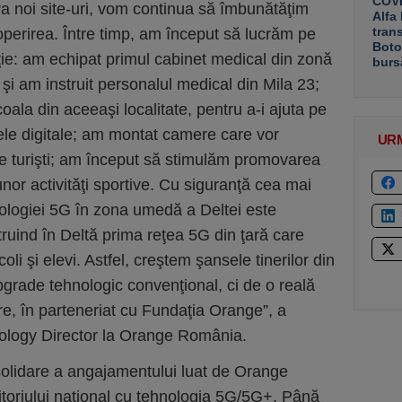
COVE
a noi site-uri, vom continua să îmbunătăţim
Alfa
tran
operirea. Între timp, am început să lucrăm pe
Boto
nţie: am echipat primul cabinet medical din zonă
burs
şi am instruit personalul medical din Mila 23;
ala din aceeaşi localitate, pentru a-i ajuta pe
ele digitale; am montat camere care vor
UR
e turişti; am început să stimulăm promovarea
unor activităţi sportive. Cu siguranţă cea mai
nologiei 5G în zona umedă a Deltei este
ruind în Deltă prima reţea 5G din ţară care
oli şi elevi. Astfel, creştem şansele tinerilor din
grade tehnologic convenţional, ci de o reală
are, în parteneriat cu Fundaţia Orange”, a
ology Director la Orange România.
nsolidare a angajamentului luat de Orange
toriului naţional cu tehnologia 5G/5G+. Până