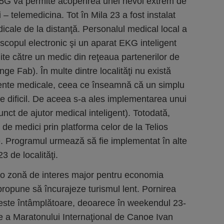
n 5G va permite acoperirea unei nevoi extrem de
i – telemedicina. Tot în Mila 23 a fost instalat
dicale de la distanţă. Personalul medical local a
oscopul electronic şi un aparat EKG inteligent
ite către un medic din reţeaua partenerilor de
nge Fab). În multe dintre localităţi nu există
stente medicale, ceea ce înseamnă că un simplu
de dificil. De aceea s-a ales implementarea unui
unct de ajutor medical inteligent). Totodată,
ă de medici prin platforma celor de la Telios
le. Programul urmează să fie implementat în alte
3 de localităţi.
 o zonă de interes major pentru economia
 propune să încurajeze turismul lent. Pornirea
 este întâmplătoare, deoarece în weekendul 23-
ie a Maratonului Internaţional de Canoe Ivan