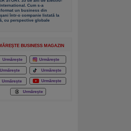
R STORY. 35 de ani de Electro-
 International. Cum s-a
sformat un business din
şani într-o companie listată la
ă, cu perspective globale
MĂREȘTE BUSINESS MAGAZIN
Urmărește
Urmărește
Urmărește
Urmărește
Urmărește
Urmărește
Urmărește