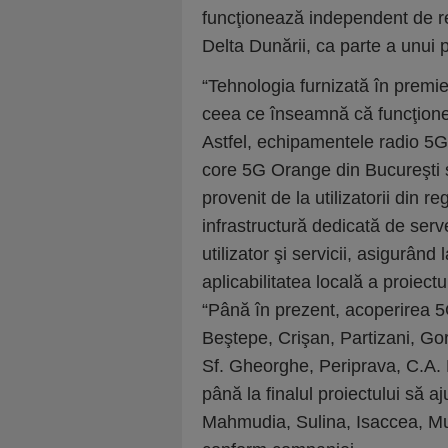
funcţionează independent de reţ
Delta Dunării, ca parte a unui 
“Tehnologia furnizată în prem
ceea ce înseamnă că funcţione
Astfel, echipamentele radio 5G 
core 5G Orange din Bucureşti şi
provenit de la utilizatorii din r
infrastructură dedicată de ser
utilizator şi servicii, asigurân
aplicabilitatea locală a proiec
“Până în prezent, acoperirea 5G
Beştepe, Crişan, Partizani, Go
Sf. Gheorghe, Periprava, C.A.
până la finalul proiectului să aj
Mahmudia, Sulina, Isaccea, Muri