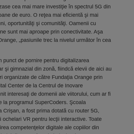
lizase cea mai mare investiţie în spectrul 5G din
ane de euro. O reţea mai eficientă şi mai
i, oportunităţi şi comunităţi. Oamenii cu
une sunt mai aproape prin conectivitate. Aşa
nge, „pasiunile trec la nivelul următor în cea
 punct de pornire pentru digitalizarea
 şi gimnazial din zonă, fiindcă elevii de aici au
suri organizate de către Fundaţia Orange prin
tal Center de la Centrul de Inovare
t interesaţi de domenii ale viitorului, cum ar fi
ipe la programul SuperCoders. Şcoala
 Crişan, a fost prima dotată cu router 5G,
i ochelari VR pentru lecţii interactive. Toate
irea competenţelor digitale ale copiilor din