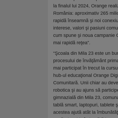
la finalul lui 2024, Orange rea
România: aproximativ 265 milio
rapidă înseamnă şi noi conexiun
interese, valori şi pasiuni com
cum spune şi noua campanie Ora
mai rapidă reţea”.
“Şcoala din Mila 23 este un bun
procesului de învăţământ primar
mai participat în trecut la cur
hub-ul educaţional Orange Digi
Comunitară. Unii chiar au deveni
robotica şi au ajuns să partic
gimnazială din Mila 23, comuna
tablă smart, laptopuri, tablete ş
acestea ajută atât la îmbunătăţ