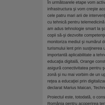
În următoarele etape vom activ
infrastructura şi vom creşte ac
cele patru mari arii de interve
cu tehnică pentru telemedicină 
am adus tehnologie smart la şco
copii să-şi dezvolte competenţ
monitoriza mediul şi numărul d
turismului lent prin susţinerea 
importantă aplicabilitate a teh
educaţia digitală, Orange const
asigură conectivitatea pentru şc
zonă şi nu mai vorbim de un up
reţea a educaţiei prin digitaliz
declarat Marius Maican, Techn
Proiectul este, totodată, o co
România pentru acoperirea teri