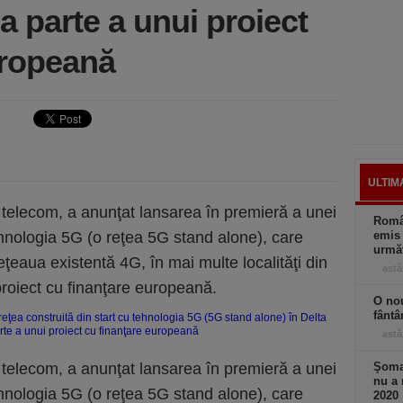
ca parte a unui proiect
uropeană
ULTIM
e telecom, a anunţat lansarea în premieră a unei
Român
tehnologia 5G (o reţea 5G stand alone), care
emis 
următ
eaua existentă 4G, în mai multe localităţi din
astă
proiect cu finanţare europeană.
O nou
fântâ
astă
e telecom, a anunţat lansarea în premieră a unei
Şomaj
nu a 
tehnologia 5G (o reţea 5G stand alone), care
2020