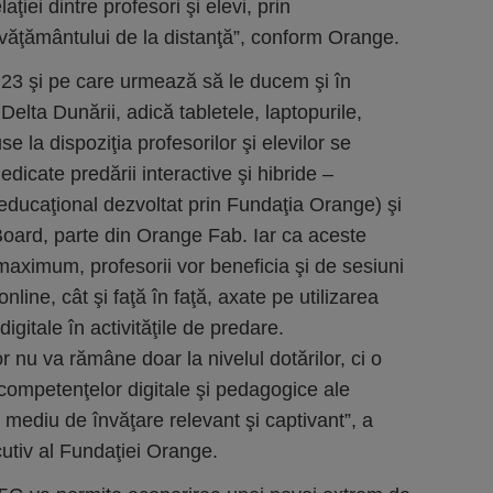
aţiei dintre profesori şi elevi, prin
 învăţământului de la distanţă”, conform Orange.
 23 şi pe care urmează să le ducem şi în
n Delta Dunării, adică tabletele, laptopurile,
e la dispoziţia profesorilor şi elevilor se
edicate predării interactive şi hibride –
 educaţional dezvoltat prin Fundaţia Orange) şi
oard, parte din Orange Fab. Iar ca aceste
a maximum, profesorii vor beneficia şi de sesiuni
nline, cât şi faţă în faţă, axate pe utilizarea
digitale în activităţile de predare.
r nu va rămâne doar la nivelul dotărilor, ci o
competenţelor digitale şi pedagogice ale
 mediu de învăţare relevant şi captivant”, a
utiv al Fundaţiei Orange.