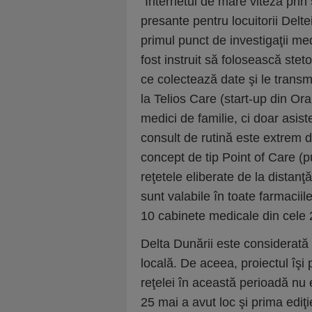
“Internetul de mare viteză pri
presante pentru locuitorii Delte
primul punct de investigaţii me
fost instruit să folosească stet
ce colectează date şi le transm
la Telios Care (start-up din Ora
medici de familie, ci doar asi
consult de rutină este extrem 
concept de tip Point of Care (p
reţetele eliberate de la distanţ
sunt valabile în toate farmacii
10 cabinete medicale din cele 2
Delta Dunării este considerată
locală. De aceea, proiectul îşi
reţelei în această perioadă nu
25 mai a avut loc şi prima ediţ