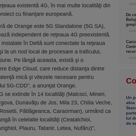
astă
eaua existentă 4G, în mai multe localităţi din
proiect cu finanţare europeană.
De ce
Boloj
greşi
ieră de Orange este 5G Standalone (5G SA),
astă
ază independent de reţeaua 4G preexistentă.
Canic
instalate în Deltă sunt conectate la reţeaua
Centr
 la un nod local de procesare a traficului,
recor
astă
egiune. Pe lângă aceasta, există şi o
vere Edge Cloud, care reduce distanţa dintre
d latenţă mică şi vitezele necesare pentru
Co
tului 5G-CDD”, a anunţat Orange.
 se extinde în 14 localităţi (Malcoci, Mineri,
Un p
rgova, Dunavăţu de Jos, Mila 23, Chilia Veche,
abia
Stan
 Rosetti, Pătlăgeanca, Caraorman), urmând ca
part
lui d
ungă în celelalte localităţi (Ceatalchioi,
de e
ghiol, Plauru, Tatanir, Letea, Nufăru)”,