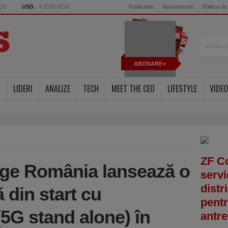
RON
USD
- 4.5595 RON
Publicitate
Abonamente
Politica de
ABONARE
Y
LIDERI
ANALIZE
TECH
MEET THE CEO
LIFESTYLE
VIDEO
ZF C
nge România lansează o
servi
distr
 din start cu
pentr
5G stand alone) în
antre