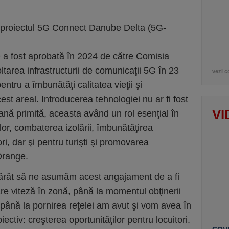
n proiectul 5G Connect Danube Delta (5G-
 a fost aprobată în 2024 de către Comisia
area infrastructurii de comunicaţii 5G în 23
vezi c
pentru a îmbunătăţi calitatea vieţii şi
st areal. Introducerea tehnologiei nu ar fi fost
VI
ană primită, aceasta având un rol esenţial în
lor, combaterea izolării, îmbunătăţirea
ori, dar şi pentru turişti şi promovarea
Orange.
ărât să ne asumăm acest angajament de a fi
re viteză în zonă, până la momentul obţinerii
şi până la pornirea reţelei am avut şi vom avea în
ectiv: creşterea oportunităţilor pentru locuitori.