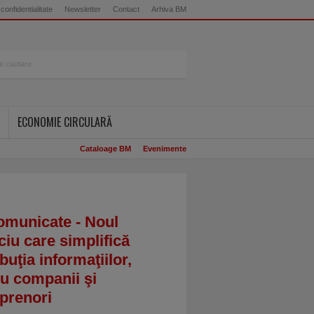
 confidentialitate
Newsletter
Contact
Arhiva BM
ECONOMIE CIRCULARĂ
Cataloage BM
Evenimente
omunicate - Noul
ciu care simplifică
ibuţia informaţiilor,
u companii şi
prenori