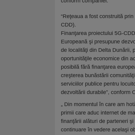
conform companiei.
“Reţeaua a fost construită pri
CDD).
Finanţarea proiectului 5G-CDD
Europeană şi presupune dezvolt
de localităţi din Delta Dunării, 
oportunităţile economice din ace
posibilă fără finanţarea europe
creşterea bunăstării comunităţi
serviciilor publice pentru locuit
dezvoltării durabile”, conform 
„ Din momentul în care am hot
primii care aduc internet de ma
finanţării alături de parteneri 
continuare în vedere acelaşi obi