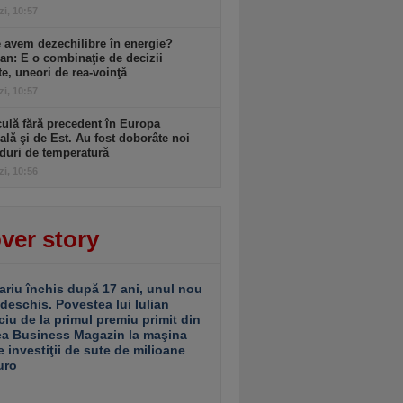
zi, 10:57
 avem dezechilibre în energie?
an: E o combinaţie de decizii
te, uneori de rea-voinţă
zi, 10:57
ulă fără precedent în Europa
ală şi de Est. Au fost doborâte noi
duri de temperatură
zi, 10:56
ver story
ariu închis după 17 ani, unul nou
 deschis. Povestea lui Iulian
ciu de la primul premiu primit din
ea Business Magazin la maşina
e investiţii de sute de milioane
uro