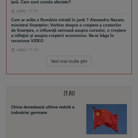
ţară. Care sunt zonele afectate?
astăzi, 17:16
Cum ar arăta o Românie intrată în junk ? Alexandru Nazare,
ministrul finanţelor: Vorbim despre o creştere a costurilor
de finanţare, o influenţă serioasă asupra cursului, o creştere
a inflaţiei şi asupra creşterii economice. Ne-ar băga în
recesiune VIDEO
astăzi, 17:13
Vezi mai multe ştiri
ZF.RO
China devastează ultima redută a
industriei germane