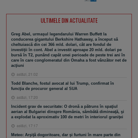
ULTIMELE DIN ACTUALITATE
Greg Abel, urmaşul legendarului Warren Buffett la
conducerea gigantului Berkshire Hathaway, a început să
cheltuiască din cei 366 mld. dolari, cât are fondul de
investiţii în cont. Abel a investit aproape 20 mld. dolari pe
bursă în T2, punând capăt unei perioade de peste trei ani în
care în care conglomeratul din Omaha a fost vânzător net de
acţiuni
astăzi, 21:02
Todd Blanche, fostul avocat al lui Trump, confirmat în
funcţia de procuror general al SUA
astăzi, 17:20
Incident grav de securitate: O dronă a pătruns în spaţiul
aerian al Bulgariei dinspre România, sâmbătă dimineaţă, şi
a explodat la aproximativ 100 de metri în interiorul graniţei
astăzi, 17:17
Meteo: Arşiţă dogoritoare, dar şi furtuni în mare parte din