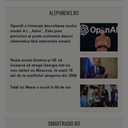
ALEPHNEWS.RO
OpenAI a întrerupt dezvoltarea noului
model A.I. „Astra”. Este prea
periculos și poate orchestra atacuri
cibernetice fără intervenție umană
Rusia acuză Ucraina şi UE că
încearcă să atragă Georgia într-un
nou război cu Moscova, la exact 18
ani de la conflictul sângeros din 2008
Tatăl lui Messi a murit la 68 de ani
SMARTRADIO.RO