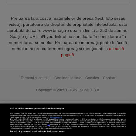
Preluarea fără cost a materialelor de presă (text, foto si/sau
video), purtătoare de drepturi de proprietate intelectuală, este
aprobată de către www.bmag.ro doar în limita a 250 de semne.
Spaţiile şi URL-ul/hyperlink-ul nu sunt luate în considerare în
numerotarea semnelor. Preluarea de informaţii poate fi făcută
numai în acord cu termenii agreaţi şi menţionaţi in
această
pagină
.
Termeni și condiții
Confidențialitate
Cookies
Contact
Copyright © 2025 BUSINESSMEX S.A.
Nouă ne pasă ca datele tale personale să rămână confidențiale
Noi și partenerii noștri
589
stocăm și/sau accesăm informații pe dispozitivul dvs., precum identificatorii cookie unici pentru prelucrarea datelor cu caracter personal. Puteți accepta
sau gestiona preferințele dvs. făcând clic mai jos, respectiv vă puteți opune utilizării unui interes legitim în orice moment pe pagina cu politica de confidențialitate. Aceste alegeri vor
fi raportate partenerilor noștri și nu vă vor afecta navigarea.
Mai multe detalii
Noi si partenerii nostri (retelele de socializare si agentiile de publicitate partenere, precum si furnizorii nostri de servicii de date analitice) prelucram date pentru a permite
website-ului sa functioneze, pentru a personaliza continutul si anunturile publicitare afisate in functie de interesele si/sau profilul dvs., pentru a va oferi functionalitati aferente
retelelor de socializare si pentru a analiza traficul pe website. Beneficiati de drepturile prevazute de art. 15-22 din GDPR in legatura cu prelucrarea datelor cu caracter personal.
Aceste drepturi pot fi exercitate prin modalitatea indicata
aici
. Prin click pe “ACCEPT TOATE”, acceptati folosirea tuturor Tehnologiilor de tip Cookie, care implica inclusiv acceptul
dvs. cu privire la stocarea/accesarea informatiilor de catre Vendor-ii cu care colaboram. Prin click pe “VREAU SA MODIFIC SETARILE INDIVIDUAL” puteti schimba preferintele in
mod individual, mai putin cele legate de cookie strict necesare pentru functionarea website-ului.
Atât noi, cât și partenerii noștri prelucrăm datele pentru a oferi: