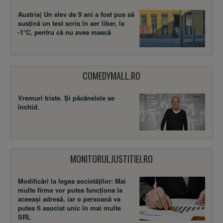
Austria| Un elev de 9 ani a fost pus să
susţină un test scris în aer liber, la
-1°C, pentru că nu avea mască
COMEDYMALL.RO
Vremuri triste. Şi păcănelele se
închid.
MONITORULJUSTITIEI.RO
Modificări la legea societăţilor: Mai
multe firme vor putea funcţiona la
aceeaşi adresă, iar o persoană va
putea fi asociat unic în mai multe
SRL