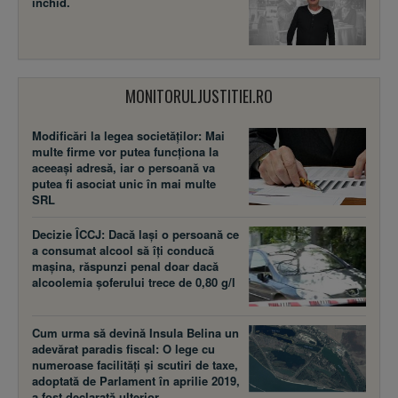
închid.
MONITORULJUSTITIEI.RO
Modificări la legea societăţilor: Mai
multe firme vor putea funcţiona la
aceeaşi adresă, iar o persoană va
putea fi asociat unic în mai multe
SRL
Decizie ÎCCJ: Dacă laşi o persoană ce
a consumat alcool să îţi conducă
maşina, răspunzi penal doar dacă
alcoolemia şoferului trece de 0,80 g/l
Cum urma să devină Insula Belina un
adevărat paradis fiscal: O lege cu
numeroase facilităţi şi scutiri de taxe,
adoptată de Parlament în aprilie 2019,
a fost declarată ulterior