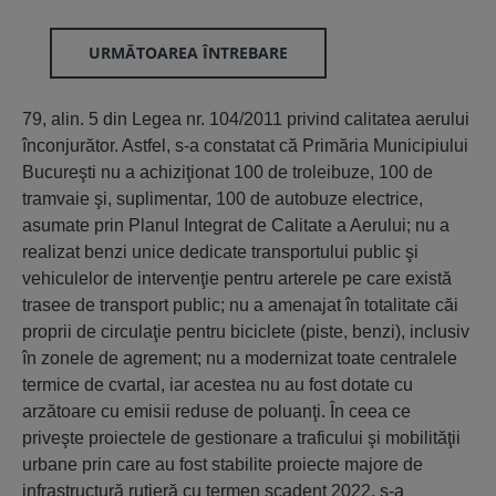
URMĂTOAREA ÎNTREBARE
79, alin. 5 din Legea nr. 104/2011 privind calitatea aerului
înconjurător. Astfel, s-a constatat că Primăria Municipiului
Bucureşti nu a achiziţionat 100 de troleibuze, 100 de
tramvaie şi, suplimentar, 100 de autobuze electrice,
asumate prin Planul Integrat de Calitate a Aerului; nu a
realizat benzi unice dedicate transportului public şi
vehiculelor de intervenţie pentru arterele pe care există
trasee de transport public; nu a amenajat în totalitate căi
proprii de circulaţie pentru biciclete (piste, benzi), inclusiv
în zonele de agrement; nu a modernizat toate centralele
termice de cvartal, iar acestea nu au fost dotate cu
arzătoare cu emisii reduse de poluanţi. În ceea ce
priveşte proiectele de gestionare a traficului şi mobilităţii
urbane prin care au fost stabilite proiecte majore de
infrastructură rutieră cu termen scadent 2022, s-a