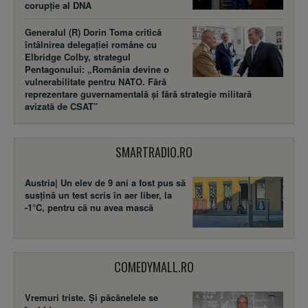
corupție al DNA
Generalul (R) Dorin Toma critică
întâlnirea delegației române cu
Elbridge Colby, strategul
Pentagonului: „România devine o
vulnerabilitate pentru NATO. Fără
reprezentare guvernamentală și fără strategie militară
avizată de CSAT”
SMARTRADIO.RO
Austria| Un elev de 9 ani a fost pus să
susţină un test scris în aer liber, la
-1°C, pentru că nu avea mască
COMEDYMALL.RO
Vremuri triste. Şi păcănelele se