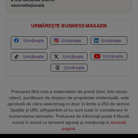
neconstituţională
URMĂREȘTE BUSINESS MAGAZIN
Urmărește
Urmărește
Urmărește
Urmărește
Urmărește
Urmărește
Urmărește
Preluarea fără cost a materialelor de presă (text, foto si/sau
video), purtătoare de drepturi de proprietate intelectuală, este
aprobată de către www.bmag.ro doar în limita a 250 de semne.
Spaţiile şi URL-ul/hyperlink-ul nu sunt luate în considerare în
numerotarea semnelor. Preluarea de informaţii poate fi făcută
numai în acord cu termenii agreaţi şi menţionaţi in
această
pagină
.