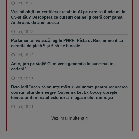
ieri, 18:13
Vrei să obţii un certificat gratuit în AI pe care să îl adaugi la
CV-ul tău? Descoperă ce cursuri online îţi oferă compania
Anthropic de anul acesta
ieri, 18:12
Parlamentul votează legile PNRR. Pîslaru: Risc iminent ca
cererile de plată 5 şi 6 să fie blocate
ieri, 18:12
Adio, job pe viaţă! Cum vede generaţia ta succesul în
carieră?
ieri, 18:11
Retailerii încep să anunţe măsuri voluntare pentru reducerea
consumului de energie. Supermarket La Cocoş opreşte
temporar iluminatul exterior al magazinelor din reţea
ieri, 18:11
Vezi mai multe ştiri