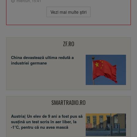
miercuri, 15:41
Vezi mai multe ştiri
ZF.RO
China devastează ultima redută a
industriei germane
SMARTRADIO.RO
Austria| Un elev de 9 ani a fost pus să
susţină un test scris în aer liber, la
-1°C, pentru că nu avea mască