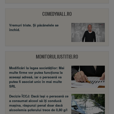
COMEDYMALL.RO
Vremuri triste. Şi păcănelele se
închid.
MONITORULJUSTITIEI.RO
Modificări la legea societăţilor: Mai
multe firme vor putea funcţiona la
aceeaşi adresă, iar o persoană va
putea fi asociat unic în mai multe
SRL
Decizie ÎCCJ: Dacă laşi o persoană ce
a consumat alcool să îţi conducă
maşina, răspunzi penal doar dacă
alcoolemia şoferului trece de 0,80 g/l