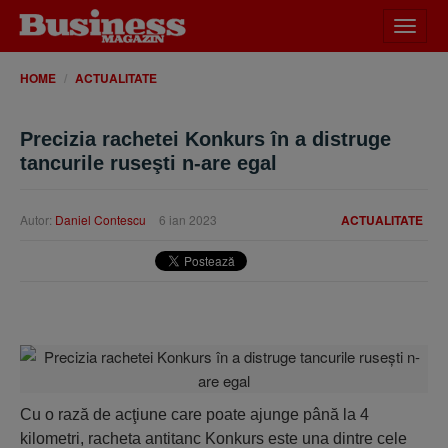
Desch
meniu
HOME
ACTUALITATE
Precizia rachetei Konkurs în a distruge
tancurile ruseşti n-are egal
Autor:
Daniel Contescu
6 ian 2023
ACTUALITATE
Cu o rază de acţiune care poate ajunge până la 4
kilometri, racheta antitanc Konkurs este una dintre cele