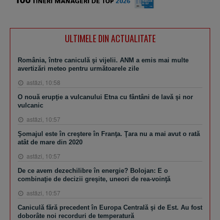
ULTIMELE DIN ACTUALITATE
România, între caniculă şi vijelii. ANM a emis mai multe
avertizări meteo pentru următoarele zile
astăzi, 10:58
O nouă erupţie a vulcanului Etna cu fântâni de lavă şi nor
vulcanic
astăzi, 10:57
Şomajul este în creştere în Franţa. Ţara nu a mai avut o rată
atât de mare din 2020
astăzi, 10:57
De ce avem dezechilibre în energie? Bolojan: E o
combinaţie de decizii greşite, uneori de rea-voinţă
astăzi, 10:57
Caniculă fără precedent în Europa Centrală şi de Est. Au fost
doborâte noi recorduri de temperatură