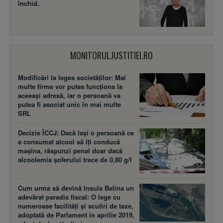
închid.
MONITORULJUSTITIEI.RO
Modificări la legea societăţilor: Mai
multe firme vor putea funcţiona la
aceeaşi adresă, iar o persoană va
putea fi asociat unic în mai multe
SRL
Decizie ÎCCJ: Dacă laşi o persoană ce
a consumat alcool să îţi conducă
maşina, răspunzi penal doar dacă
alcoolemia şoferului trece de 0,80 g/l
Cum urma să devină Insula Belina un
adevărat paradis fiscal: O lege cu
numeroase facilităţi şi scutiri de taxe,
adoptată de Parlament în aprilie 2019,