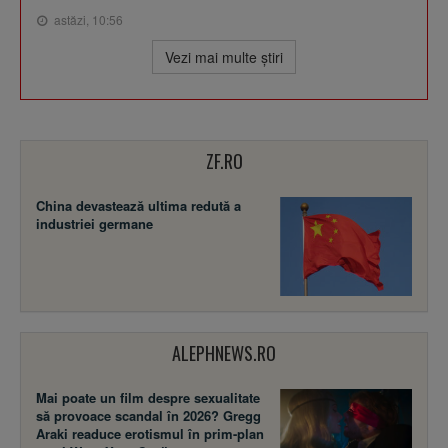
astăzi, 10:56
Vezi mai multe ştiri
ZF.RO
China devastează ultima redută a
industriei germane
ALEPHNEWS.RO
Mai poate un film despre sexualitate
să provoace scandal în 2026? Gregg
Araki readuce erotismul în prim-plan