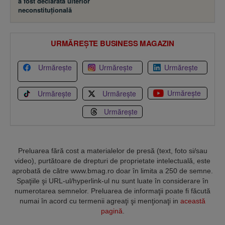
a fost declarată ulterior
neconstituţională
URMĂREȘTE BUSINESS MAGAZIN
Urmărește
Urmărește
Urmărește
Urmărește
Urmărește
Urmărește
Urmărește
Preluarea fără cost a materialelor de presă (text, foto si/sau
video), purtătoare de drepturi de proprietate intelectuală, este
aprobată de către www.bmag.ro doar în limita a 250 de semne.
Spaţiile şi URL-ul/hyperlink-ul nu sunt luate în considerare în
numerotarea semnelor. Preluarea de informaţii poate fi făcută
numai în acord cu termenii agreaţi şi menţionaţi in
această
pagină
.