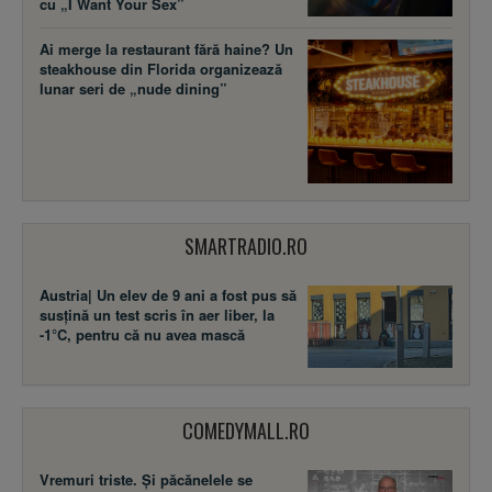
cu „I Want Your Sex”
Ai merge la restaurant fără haine? Un
steakhouse din Florida organizează
lunar seri de „nude dining”
SMARTRADIO.RO
Austria| Un elev de 9 ani a fost pus să
susţină un test scris în aer liber, la
-1°C, pentru că nu avea mască
COMEDYMALL.RO
Vremuri triste. Şi păcănelele se