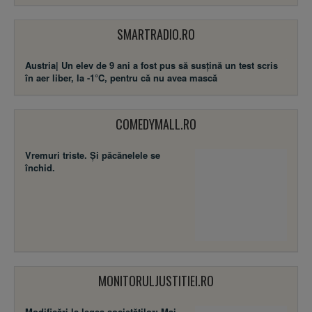
SMARTRADIO.RO
Austria| Un elev de 9 ani a fost pus să susţină un test scris
în aer liber, la -1°C, pentru că nu avea mască
COMEDYMALL.RO
Vremuri triste. Şi păcănelele se
închid.
MONITORULJUSTITIEI.RO
Modificări la legea societăţilor: Mai