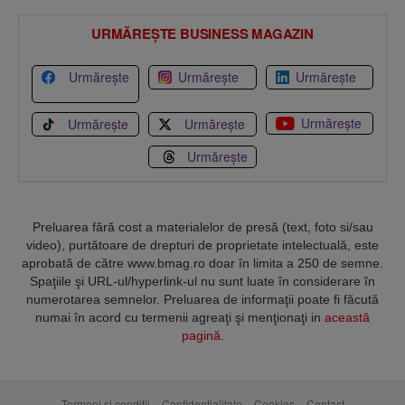
URMĂREȘTE BUSINESS MAGAZIN
Urmărește
Urmărește
Urmărește
Urmărește
Urmărește
Urmărește
Urmărește
Preluarea fără cost a materialelor de presă (text, foto si/sau
video), purtătoare de drepturi de proprietate intelectuală, este
aprobată de către www.bmag.ro doar în limita a 250 de semne.
Spaţiile şi URL-ul/hyperlink-ul nu sunt luate în considerare în
numerotarea semnelor. Preluarea de informaţii poate fi făcută
numai în acord cu termenii agreaţi şi menţionaţi in
această
pagină
.
Termeni și condiții
Confidențialitate
Cookies
Contact