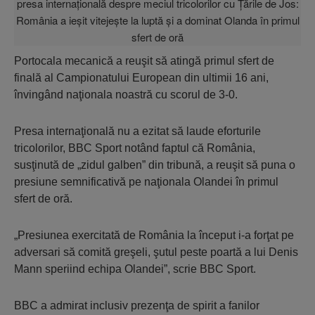
Portocala mecanică a reuşit să atingă primul sfert de
finală al Campionatului European din ultimii 16 ani,
învingând naţionala noastră cu scorul de 3-0.
Presa internaţională nu a ezitat să laude eforturile
tricolorilor, BBC Sport notând faptul că România,
susţinută de „zidul galben” din tribună, a reuşit să puna o
presiune semnificativă pe naţionala Olandei în primul
sfert de oră.
„Presiunea exercitată de România la început i-a forţat pe
adversari să comită greşeli, şutul peste poartă a lui Denis
Mann speriind echipa Olandei”, scrie BBC Sport.
BBC a admirat inclusiv prezenţa de spirit a fanilor