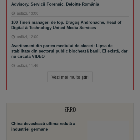
Advisory, Servicii Forensic, Deloitte România
astăzi, 13:00
100 Tineri manageri de top. Dragoş Andronache, Head of
Digital & Technology United Media Services
astăzi, 12:00
Avertisment din partea mediului de afaceri: Lipsa de
stabilitate din sectorul public blochează banii. Ei există, dar
nu circulă VIDEO
astăzi, 11:46
Vezi mai multe ştiri
ZF.RO
China devastează ultima redută a
industriei germane