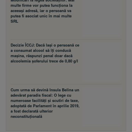
multe firme vor putea funcţiona la
aceeaşi adresă, iar o persoană va
putea fi asociat unic în mai multe
SRL
Decizie ÎCCJ: Dacă laşi o persoană ce
a consumat alcool să îţi conducă
maşina, răspunzi penal doar dacă
alcoolemia şoferului trece de 0,80 g/l
Cum urma să devină Insula Belina un
adevărat paradis fiscal: O lege cu
numeroase facilităţi şi scutiri de taxe,
adoptată de Parlament în aprilie 2019,
a fost declarată ulterior
neconstituţională