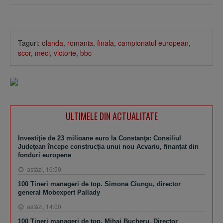
Taguri:
olanda
,
romania
,
finala
,
campionatul european
,
scor
,
meci
,
victorie
,
bbc
ULTIMELE DIN ACTUALITATE
Investiţie de 23 milioane euro la Constanţa: Consiliul
Judeţean începe construcţia unui nou Acvariu, finanţat din
fonduri europene
astăzi, 16:50
100 Tineri manageri de top. Simona Ciungu, director
general Mobexpert Pallady
astăzi, 14:00
100 Tineri manageri de top. Mihai Bucheru, Director