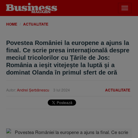
Desch
meniu
HOME
ACTUALITATE
Povestea României la europene a ajuns la
final. Ce scrie presa internaţională despre
meciul tricolorilor cu Ţările de Jos:
România a ieşit vitejeşte la luptă şi a
dominat Olanda în primul sfert de oră
Autor:
Andrei Şerbănescu
3 iul 2024
ACTUALITATE