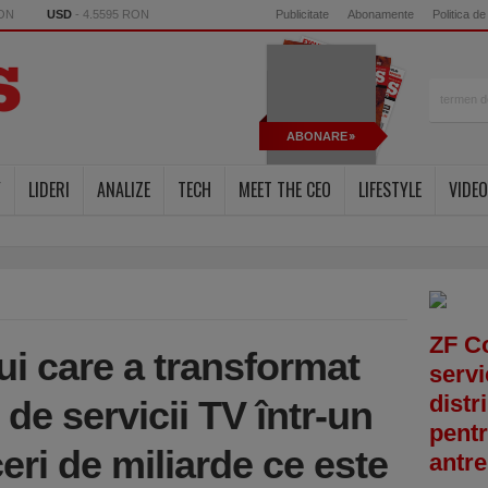
RON
USD
- 4.5595 RON
Publicitate
Abonamente
Politica de
ABONARE
Y
LIDERI
ANALIZE
TECH
MEET THE CEO
LIFESTYLE
VIDEO
ZF C
i care a transformat
servi
distr
 de servicii TV într-un
pentr
eri de miliarde ce este
antre