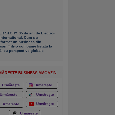
R STORY. 35 de ani de Electro-
 International. Cum s-a
sformat un business din
şani într-o companie listată la
ă, cu perspective globale
MĂREȘTE BUSINESS MAGAZIN
Urmărește
Urmărește
Urmărește
Urmărește
Urmărește
Urmărește
Urmărește