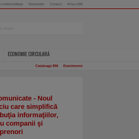
 confidentialitate
Newsletter
Contact
Arhiva BM
ECONOMIE CIRCULARĂ
Cataloage BM
Evenimente
omunicate - Noul
ciu care simplifică
ibuţia informaţiilor,
u companii şi
prenori