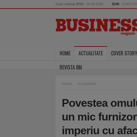
Curs valutar BNR
- 09.08.2026
EUR
- 5.2473 
HOME
ACTUALITATE
COVER STOR
REVISTA BM
Home
Actualitate
Povestea omulu
un mic furnizor
imperiu cu afac