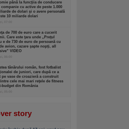
mie până la funcţiia de conducere
o companie cu active de peste 1.000
liarde de dolari şi o avere personală
ste 10 miliarde dolari
zi, 07:00
ţa de 700 de euro care a cucerit
ii. Care este ţara unde „Preţul
 e de 730 de euro de persoană cu
 de avion, cazare şapte nopţi, all
usive” VIDEO
zi, 06:00
tea tânărului român, fost fotbalist
ţionalei de juniori, care după ce a
t pe vase de croazieră a construit
intre cele mai mari reţele de fitness
t-budget din România
zi, 05:00
ver story