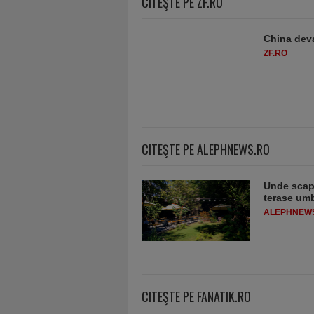
CITEŞTE PE ZF.RO
China deva
ZF.RO
CITEŞTE PE ALEPHNEWS.RO
Unde scapi
terase umb
ALEPHNEW
CITEŞTE PE FANATIK.RO