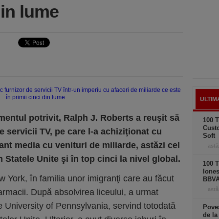
din lume
ULTIM
mentul potrivit, Ralph J. Roberts a reuşit să
100 T
Cust
 servicii TV, pe care l-a achiziţionat cu
Soft
ant media cu venituri de miliarde, astăzi cel
astă
 Statele Unite şi în top cinci la nivel global.
100 T
Iones
 York, în familia unor imigranţi care au făcut
BBV
astă
farmacii. După absolvirea liceului, a urmat
e University of Pennsylvania, servind totodată
Poves
de la