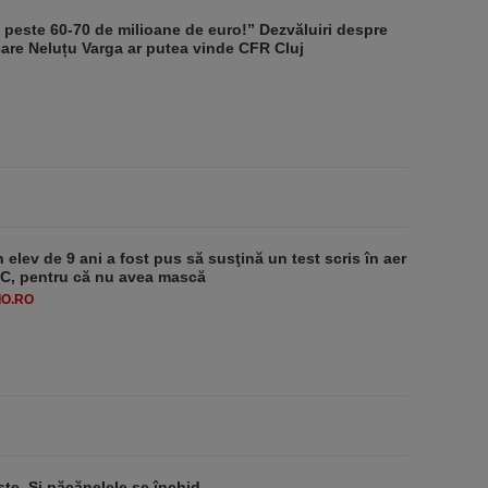
t peste 60-70 de milioane de euro!” Dezvăluiri despre
care Neluțu Varga ar putea vinde CFR Cluj
 elev de 9 ani a fost pus să susţină un test scris în aer
-1°C, pentru că nu avea mască
O.RO
ste. Şi păcănelele se închid.