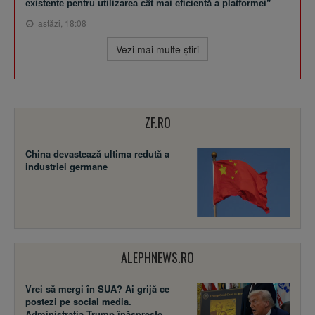
existente pentru utilizarea cât mai eficientă a platformei”
astăzi, 18:08
Vezi mai multe ştiri
ZF.RO
China devastează ultima redută a
industriei germane
ALEPHNEWS.RO
Vrei să mergi în SUA? Ai grijă ce
postezi pe social media.
Administrația Trump înăsprește