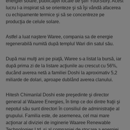
energiei solare, publicaţiei locale de ştiri YourStory. Acest
lucru l-a inspirat să se orienteze şi să îşi vândă afacerea
cu echipamente termice şi să se concentreze pe
producţia de celule solare.
Astfel a luat naştere Waree, compania sa de energie
regenerabilă numită după templul Wari din satul său.
După mai mulţi ani pe piaţă, Waree s-a listat la bursă, iar
după prima zi de la listare acţiunile au crescut cu 56%,
ducând averea netă a familiei Doshi la aproximativ 5,2
miliarde de dolari, aproape dublând averea clanului.
Hitesh Chimanlal Doshi este preşedinte şi director
general al Waaree Energies, în timp ce doi dintre fraţii şi
nepotul său sunt directori în consiliul de administraţie al
grupului. Familia este, de asemenea, cel mai mare
acţionar al diviziei de inginerie Waaree Renewable
Technologies Ltd. şi al companiei de stocare a energiei