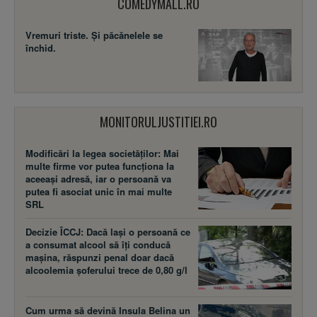
COMEDYMALL.RO
Vremuri triste. Şi păcănelele se
închid.
MONITORULJUSTITIEI.RO
Modificări la legea societăţilor: Mai
multe firme vor putea funcţiona la
aceeaşi adresă, iar o persoană va
putea fi asociat unic în mai multe
SRL
Decizie ÎCCJ: Dacă laşi o persoană ce
a consumat alcool să îţi conducă
maşina, răspunzi penal doar dacă
alcoolemia şoferului trece de 0,80 g/l
Cum urma să devină Insula Belina un