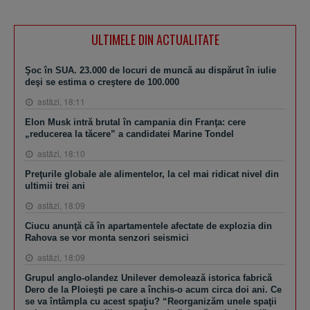
ULTIMELE DIN ACTUALITATE
Şoc în SUA. 23.000 de locuri de muncă au dispărut în iulie
deşi se estima o creştere de 100.000
astăzi, 18:11
Elon Musk intră brutal în campania din Franţa: cere
„reducerea la tăcere” a candidatei Marine Tondel
astăzi, 18:10
Preţurile globale ale alimentelor, la cel mai ridicat nivel din
ultimii trei ani
astăzi, 18:09
Ciucu anunţă că în apartamentele afectate de explozia din
Rahova se vor monta senzori seismici
astăzi, 18:09
Grupul anglo-olandez Unilever demolează istorica fabrică
Dero de la Ploieşti pe care a închis-o acum circa doi ani. Ce
se va întâmpla cu acest spaţiu? “Reorganizăm unele spaţii