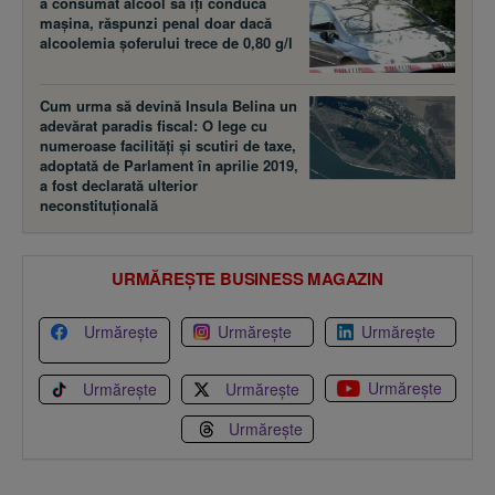
a consumat alcool să îţi conducă
maşina, răspunzi penal doar dacă
alcoolemia şoferului trece de 0,80 g/l
Cum urma să devină Insula Belina un
adevărat paradis fiscal: O lege cu
numeroase facilităţi şi scutiri de taxe,
adoptată de Parlament în aprilie 2019,
a fost declarată ulterior
neconstituţională
URMĂREȘTE BUSINESS MAGAZIN
Urmărește
Urmărește
Urmărește
Urmărește
Urmărește
Urmărește
Urmărește