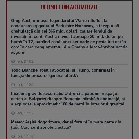
ULTIMELE DIN ACTUALITATE
Greg Abel, urmaşul legendarului Warren Buffett la
conducerea gigantului Berkshire Hathaway, a început să
cheltuiască din cei 366 mld. dolari, cât are fondul de
investiţii în cont. Abel a investit aproape 20 mld. dolari pe
bursă în T2, punând capăt unei perioade de peste trei ani în
care în care conglomeratul din Omaha a fost vânzător net de
acţiuni
ieri, 21:02
Todd Blanche, fostul avocat al lui Trump, confirmat în
funcţia de procuror general al SUA
ieri, 17:20
Incident grav de securitate: O dronă a pătruns în spaţiul
aerian al Bulgariei dinspre România, sâmbătă dimineaţă, şi
a explodat la aproximativ 100 de metri în interiorul graniţei
ieri, 17:17
Meteo: Arşiţă dogoritoare, dar şi furtuni în mare parte din
ţară. Care sunt zonele afectate?
ieri, 17:16