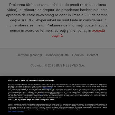
Preluarea fără cost a materialelor de presă (text, foto si/sau
video), purtătoare de drepturi de proprietate intelectuală, este
aprobată de către www.bmag.ro doar în limita a 250 de semne.
Spaţiile şi URL-ul/hyperlink-ul nu sunt luate în considerare în
numerotarea semnelor. Preluarea de informaţii poate fi făcută
numai în acord cu termenii agreaţi şi menţionaţi in
această
pagină
.
Termeni și condiții
Confidențialitate
Cookies
Contact
Copyright © 2025 BUSINESSMEX S.A.
Nouă ne pasă ca datele tale personale să rămână confidențiale
Noi și partenerii noștri
589
stocăm și/sau accesăm informații pe dispozitivul dvs., precum identificatorii cookie unici pentru prelucrarea datelor cu caracter personal. Puteți accepta
sau gestiona preferințele dvs. făcând clic mai jos, respectiv vă puteți opune utilizării unui interes legitim în orice moment pe pagina cu politica de confidențialitate. Aceste alegeri vor
fi raportate partenerilor noștri și nu vă vor afecta navigarea.
Mai multe detalii
Noi si partenerii nostri (retelele de socializare si agentiile de publicitate partenere, precum si furnizorii nostri de servicii de date analitice) prelucram date pentru a permite
website-ului sa functioneze, pentru a personaliza continutul si anunturile publicitare afisate in functie de interesele si/sau profilul dvs., pentru a va oferi functionalitati aferente
retelelor de socializare si pentru a analiza traficul pe website. Beneficiati de drepturile prevazute de art. 15-22 din GDPR in legatura cu prelucrarea datelor cu caracter personal.
Aceste drepturi pot fi exercitate prin modalitatea indicata
aici
. Prin click pe “ACCEPT TOATE”, acceptati folosirea tuturor Tehnologiilor de tip Cookie, care implica inclusiv acceptul
dvs. cu privire la stocarea/accesarea informatiilor de catre Vendor-ii cu care colaboram. Prin click pe “VREAU SA MODIFIC SETARILE INDIVIDUAL” puteti schimba preferintele in
mod individual, mai putin cele legate de cookie strict necesare pentru functionarea website-ului.
Atât noi, cât și partenerii noștri prelucrăm datele pentru a oferi:
Stocarea și/sau accesarea informațiilor de pe un dispozitiv. Măsurarea performanței reclamelor. Utilizarea profilurilor pentru selectarea conținutului personalizat. Dezvoltarea și
îmbunătățirea serviciilor. Crearea profilurilor de conținut personalizat. Utilizarea profilurilor pentru selectarea publicității personalizate. Crearea profilurilor pentru publicitate
personalizată. Măsurarea performanței conținutului. Înțelegerea publicului prin statistici sau combinații de date din surse diferite. Utilizarea datelor limitate pentru a selecta
Setări cookies
conținutul. Utilizarea de date limitate pentru a selecta publicitatea. Date precise de geolocație și identificarea prin scanarea dispozitivului.
Listă parteneri (furnizori)