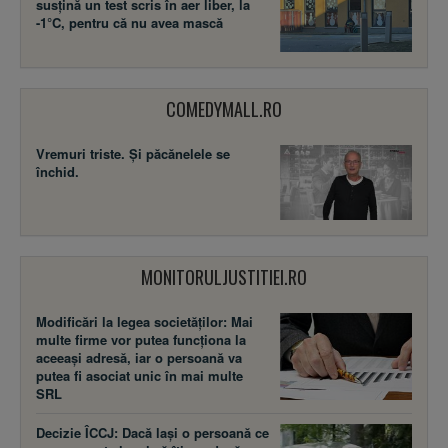
susţină un test scris în aer liber, la
-1°C, pentru că nu avea mască
COMEDYMALL.RO
Vremuri triste. Şi păcănelele se
închid.
MONITORULJUSTITIEI.RO
Modificări la legea societăţilor: Mai
multe firme vor putea funcţiona la
aceeaşi adresă, iar o persoană va
putea fi asociat unic în mai multe
SRL
Decizie ÎCCJ: Dacă laşi o persoană ce