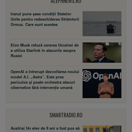
ALEPHNEWS.RO
Iranul pune șase condiții Statelor
Unite pentru redeschiderea Strâmtorii
Ormuz. Care sunt acestea
Elon Musk refuză cererea Ucrainei de
a utiliza Starlink în atacurile asupra
Rusiei
OpenAI a întrerupt dezvoltarea noului
model A.I. „Astra”. Este prea
periculos și poate orchestra atacuri
cibernetice fără intervenție umană
SMARTRADIO.RO
Austria| Un elev de 9 ani a fost pus să