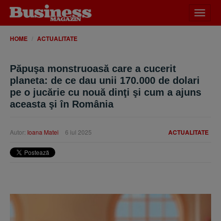
Desch
meniu
HOME
ACTUALITATE
Păpuşa monstruoasă care a cucerit
planeta: de ce dau unii 170.000 de dolari
pe o jucărie cu nouă dinţi şi cum a ajuns
aceasta şi în România
Autor:
Ioana Matei
6 iul 2025
ACTUALITATE