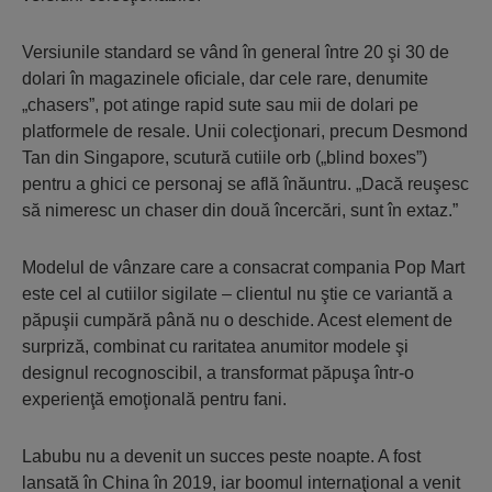
Versiunile standard se vând în general între 20 şi 30 de
dolari în magazinele oficiale, dar cele rare, denumite
„chasers”, pot atinge rapid sute sau mii de dolari pe
platformele de resale. Unii colecţionari, precum Desmond
Tan din Singapore, scutură cutiile orb („blind boxes”)
pentru a ghici ce personaj se află înăuntru. „Dacă reuşesc
să nimeresc un chaser din două încercări, sunt în extaz.”
Modelul de vânzare care a consacrat compania Pop Mart
este cel al cutiilor sigilate – clientul nu ştie ce variantă a
păpuşii cumpără până nu o deschide. Acest element de
surpriză, combinat cu raritatea anumitor modele şi
designul recognoscibil, a transformat păpuşa într-o
experienţă emoţională pentru fani.
Labubu nu a devenit un succes peste noapte. A fost
lansată în China în 2019, iar boomul internaţional a venit