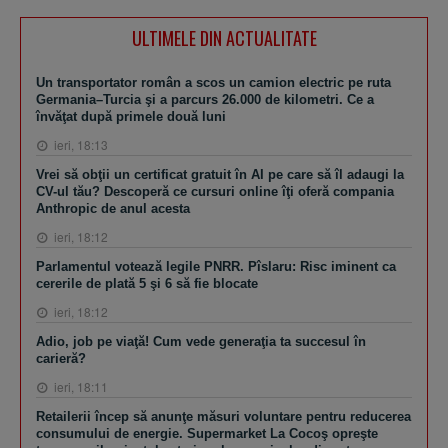
ULTIMELE DIN ACTUALITATE
Un transportator român a scos un camion electric pe ruta
Germania–Turcia şi a parcurs 26.000 de kilometri. Ce a
învăţat după primele două luni
ieri, 18:13
Vrei să obţii un certificat gratuit în AI pe care să îl adaugi la
CV-ul tău? Descoperă ce cursuri online îţi oferă compania
Anthropic de anul acesta
ieri, 18:12
Parlamentul votează legile PNRR. Pîslaru: Risc iminent ca
cererile de plată 5 şi 6 să fie blocate
ieri, 18:12
Adio, job pe viaţă! Cum vede generaţia ta succesul în
carieră?
ieri, 18:11
Retailerii încep să anunţe măsuri voluntare pentru reducerea
consumului de energie. Supermarket La Cocoş opreşte