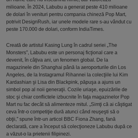
milioane. În 2024, Labubu a generat peste 410 milioane
de dolari în venituri pentru compania chineză Pop Mart,
potrivit
DesignRush
, iar unele modele rare s-au vândut cu
peste 170.000 de dolari, conform
IndiaTimes
.
Creată de artistul Kasing Lung în cadrul seriei „The
Monsters”, Labubu este un personaj ficţional care a
devenit, în câţiva ani, un fenomen global. De la
magazinele din Shanghai până la aeroporturile din Los
Angeles, de la Instagramul Rihannei la colecţiile lui Kim
Kardashian şi Lisa din Blackpink, păpuşa a ajuns un
simbol pop al noii generaţii. Cozile uriaşe, epuizările de
stoc şi chiar conflictele izbucnite în faţa magazinelor Pop
Mart nu fac decât să alimenteze mitul. „Simţi că ai câştigat
ceva într-o competiţie dură atunci când reuşeşti să o
obţii,” spune într-un articol BBC Fiona Zhang, fană
declarată, care a început să colecţioneze Labubu după ce
a văzut-o la prietenii filipinezi.