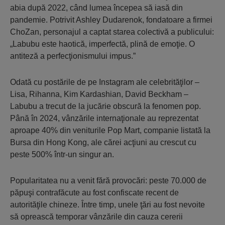
abia după 2022, când lumea începea să iasă din
pandemie. Potrivit Ashley Dudarenok, fondatoare a firmei
ChoZan, personajul a captat starea colectivă a publicului:
„Labubu este haotică, imperfectă, plină de emoţie. O
antiteză a perfecţionismului impus.”
Odată cu postările de pe Instagram ale celebrităţilor –
Lisa, Rihanna, Kim Kardashian, David Beckham –
Labubu a trecut de la jucărie obscură la fenomen pop.
Până în 2024, vânzările internaţionale au reprezentat
aproape 40% din veniturile Pop Mart, companie listată la
Bursa din Hong Kong, ale cărei acţiuni au crescut cu
peste 500% într-un singur an.
Popularitatea nu a venit fără provocări: peste 70.000 de
păpuşi contrafăcute au fost confiscate recent de
autorităţile chineze. Între timp, unele ţări au fost nevoite
să oprească temporar vânzările din cauza cererii