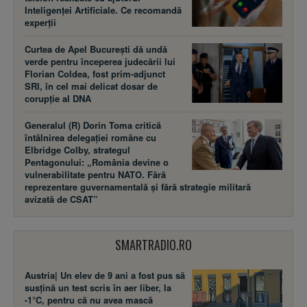
Inteligenței Artificiale. Ce recomandă
experții
Curtea de Apel București dă undă
verde pentru începerea judecării lui
Florian Coldea, fost prim-adjunct
SRI, în cel mai delicat dosar de
corupție al DNA
Generalul (R) Dorin Toma critică
întâlnirea delegației române cu
Elbridge Colby, strategul
Pentagonului: „România devine o
vulnerabilitate pentru NATO. Fără
reprezentare guvernamentală și fără strategie militară
avizată de CSAT”
SMARTRADIO.RO
Austria| Un elev de 9 ani a fost pus să
susţină un test scris în aer liber, la
-1°C, pentru că nu avea mască