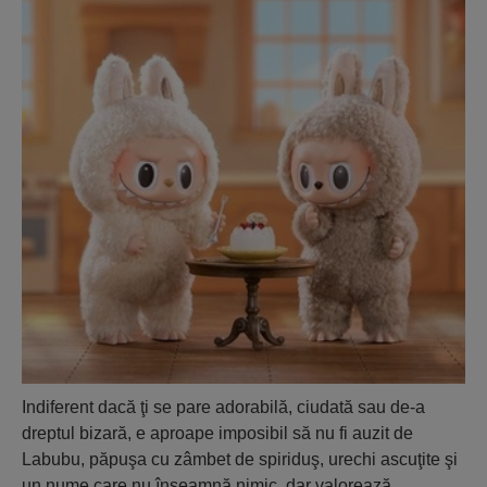
Indiferent dacă ţi se pare adorabilă, ciudată sau de-a
dreptul bizară, e aproape imposibil să nu fi auzit de
Labubu, păpuşa cu zâmbet de spiriduş, urechi ascuţite şi
un nume care nu înseamnă nimic, dar valorează