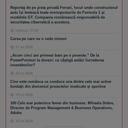
Reportaj de pe pista privată Ferrari, locul unde constructorul
auto îşi testează toate monoposturile de Formula 1 şi
modelele GT. Compania românească responsabilă de
securitatea cibernetică a acestora.
miercuri, 07:00
Cursa pe care nu o vede nimeni
31 iul 2026
„Acum cinci ani primeai bani pe o poveste.” De la
PowerPointuri la dovezi: ce câştigă astăzi încrederea
investitorilor?
23 iul 2026
Cine este românca ce conduce una dintre cele mai active
fundaţii din domeniul proiectelor medicale şi sportive
16 iul 2026
100 Cele mai puternice femei din business. Mihaela Dobre,
Director de Program Management & Business Operations,
Adobe
15 iul 2026