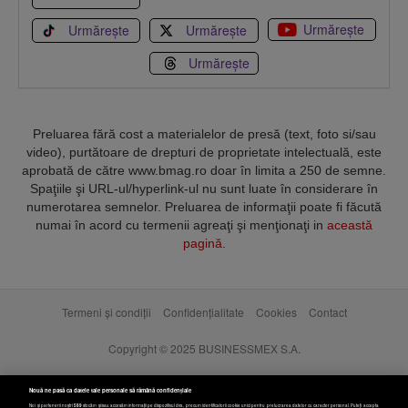
Urmărește
Urmărește
Urmărește
Urmărește
Preluarea fără cost a materialelor de presă (text, foto si/sau
video), purtătoare de drepturi de proprietate intelectuală, este
aprobată de către www.bmag.ro doar în limita a 250 de semne.
Spaţiile şi URL-ul/hyperlink-ul nu sunt luate în considerare în
numerotarea semnelor. Preluarea de informaţii poate fi făcută
numai în acord cu termenii agreaţi şi menţionaţi in
această
pagină
.
Termeni și condiții
Confidențialitate
Cookies
Contact
Copyright © 2025 BUSINESSMEX S.A.
Nouă ne pasă ca datele tale personale să rămână confidențiale
Noi și partenerii noștri
589
stocăm și/sau accesăm informații pe dispozitivul dvs., precum identificatorii cookie unici pentru prelucrarea datelor cu caracter personal. Puteți accepta