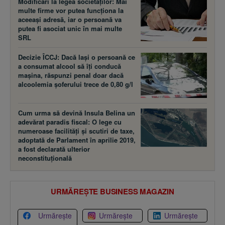
Modificări la legea societăţilor: Mai
multe firme vor putea funcţiona la
aceeaşi adresă, iar o persoană va
putea fi asociat unic în mai multe
SRL
Decizie ÎCCJ: Dacă laşi o persoană ce
a consumat alcool să îţi conducă
maşina, răspunzi penal doar dacă
alcoolemia şoferului trece de 0,80 g/l
Cum urma să devină Insula Belina un
adevărat paradis fiscal: O lege cu
numeroase facilităţi şi scutiri de taxe,
adoptată de Parlament în aprilie 2019,
a fost declarată ulterior
neconstituţională
URMĂREȘTE BUSINESS MAGAZIN
Urmărește
Urmărește
Urmărește