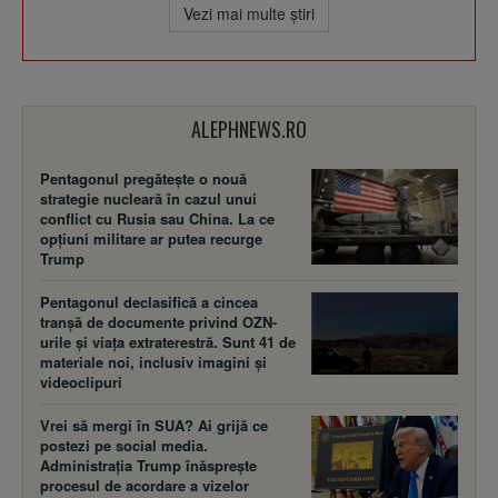
Vezi mai multe ştiri
ALEPHNEWS.RO
Pentagonul pregătește o nouă
strategie nucleară în cazul unui
conflict cu Rusia sau China. La ce
opțiuni militare ar putea recurge
Trump
Pentagonul declasifică a cincea
tranșă de documente privind OZN-
urile și viața extraterestră. Sunt 41 de
materiale noi, inclusiv imagini și
videoclipuri
Vrei să mergi în SUA? Ai grijă ce
postezi pe social media.
Administrația Trump înăsprește
procesul de acordare a vizelor