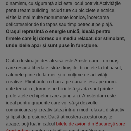
dinamism, cu siguranţă aici este locul potrivit.Activităţile
pentru team building includ ture cu biciclete electrice,
vizite la mai multe monumente iconice, încercarea
delicateselor de tip tapas sau timp petrecut pe plajă.
Oraşul reprezintă o energie unică, ideală pentru
firmele care îşi doresc un mediu relaxat, dar stimulant,
unde ideile apar şi sunt puse în funcţiune.
O altă destinaţie des aleasă este Amsterdam – un oraş
care respiră libertate: străzi liniştite, biciclete la tot pasul,
cafenele pline de farmec şi o mulţime de activităţi
creative. Plimbările cu barca pe canale, escape room-
urile tematice, tururile pe bicicletă şi arta sunt printre
preferatele echipelor care ajung aici. Amsterdam este
ideal pentru grupurile care vor să-şi dezvolte
comunicarea şi creativitatea într-un mod relaxat, distractiv
şi lipsit de presiune. Dacă atmosfera acestui oraş te
atrage, poţi lua în calcul
bilete de avion din Bucureşti spre
Amsterdam
, pentru a planifica rapid următoarea