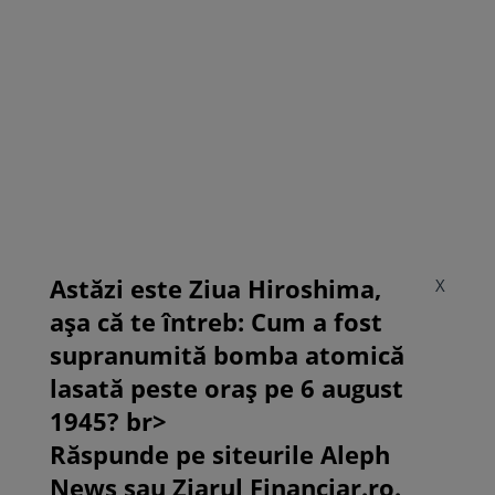
Astăzi este Ziua Hiroshima,
X
așa că te întreb: Cum a fost
supranumită bomba atomică
lasată peste oraș pe 6 august
1945? br>
Răspunde pe siteurile Aleph
News sau Ziarul Financiar.ro.