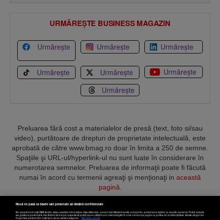
URMĂREȘTE BUSINESS MAGAZIN
Urmărește
Urmărește
Urmărește
Urmărește
Urmărește
Urmărește
Urmărește
Preluarea fără cost a materialelor de presă (text, foto si/sau
video), purtătoare de drepturi de proprietate intelectuală, este
aprobată de către www.bmag.ro doar în limita a 250 de semne.
Spaţiile şi URL-ul/hyperlink-ul nu sunt luate în considerare în
numerotarea semnelor. Preluarea de informaţii poate fi făcută
numai în acord cu termenii agreaţi şi menţionaţi in
această
pagină
.
Nouă ne pasă ca datele tale personale să rămână confidențiale
Noi și partenerii noștri
589
stocăm și/sau accesăm informații pe dispozitivul dvs., precum identificatorii cookie unici pentru prelucrarea datelor cu caracter personal. Puteți accepta
sau gestiona preferințele dvs. făcând clic mai jos, respectiv vă puteți opune utilizării unui interes legitim în orice moment pe pagina cu politica de confidențialitate. Aceste alegeri vor
fi raportate partenerilor noștri și nu vă vor afecta navigarea.
Mai multe detalii