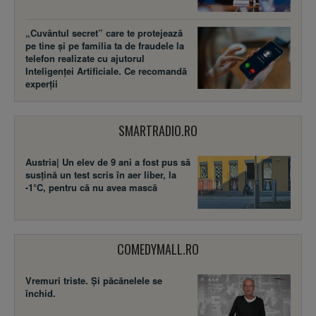
„Cuvântul secret” care te protejează
pe tine și pe familia ta de fraudele la
telefon realizate cu ajutorul
Inteligenței Artificiale. Ce recomandă
experții
SMARTRADIO.RO
Austria| Un elev de 9 ani a fost pus să
susţină un test scris în aer liber, la
-1°C, pentru că nu avea mască
COMEDYMALL.RO
Vremuri triste. Şi păcănelele se
închid.