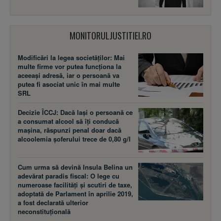
MONITORULJUSTITIEI.RO
Modificări la legea societăţilor: Mai
multe firme vor putea funcţiona la
aceeaşi adresă, iar o persoană va
putea fi asociat unic în mai multe
SRL
Decizie ÎCCJ: Dacă laşi o persoană ce
a consumat alcool să îţi conducă
maşina, răspunzi penal doar dacă
alcoolemia şoferului trece de 0,80 g/l
Cum urma să devină Insula Belina un
adevărat paradis fiscal: O lege cu
numeroase facilităţi şi scutiri de taxe,
adoptată de Parlament în aprilie 2019,
a fost declarată ulterior
neconstituţională