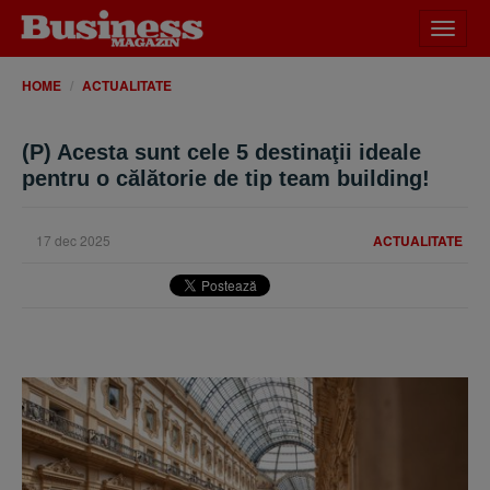
Desch
meniu
HOME
ACTUALITATE
(P) Acesta sunt cele 5 destinaţii ideale
pentru o călătorie de tip team building!
17 dec 2025
ACTUALITATE