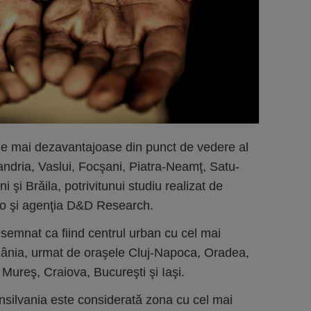
le mai dezavantajoase din punct de vedere al
xandria, Vaslui, Focşani, Piatra-Neamţ, Satu-
 şi Brăila, potrivitunui studiu realizat de
.ro şi agenţia D&D Research.
esemnat ca fiind centrul urban cu cel mai
omânia, urmat de oraşele Cluj-Napoca, Oradea,
u Mureş, Craiova, Bucureşti şi Iaşi.
ransilvania este considerată zona cu cel mai