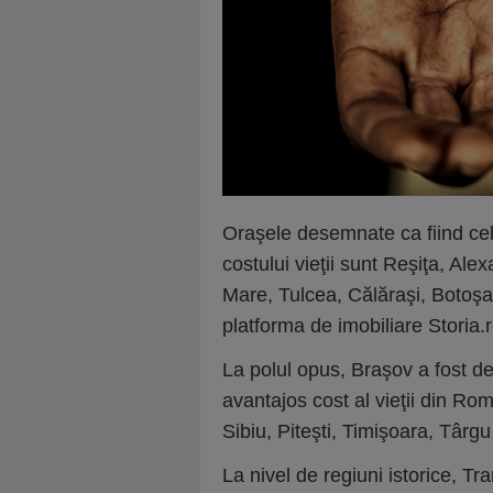
Oraşele desemnate ca fiind ce
costului vieţii sunt Reşiţa, Ale
Mare, Tulcea, Călăraşi, Botoşani
platforma de imobiliare Storia
La polul opus, Braşov a fost d
avantajos cost al vieţii din R
Sibiu, Piteşti, Timişoara, Târg
La nivel de regiuni istorice, T