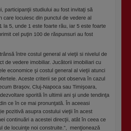
participanţii studiului au fost invitaţi să
în care locuiesc din punctul de vedere al
 1 la 5, unde 1 este foarte rău, iar 5 este foarte
rimit cel puţin 100 de răspunsuri au fost
trânsă între costul general al vieţii si nivelul de
t de vedere imobiliar. Jucătorii imobiliari cu
le economice şi costul general al vieţii atunci
ofertele. Aceste criterii se pot observa în cazul
recum Braşov, Cluj-Napoca sau Timişoara,
ezvoltare sporită în ultimii ani şi unde tendinţa
 din ce în ce mai pronunţată. În aceeasi
e pozitivă asupra costului vieţii în acest
i continuări a acestei direcţii, atât în ceea ce
rul de locuinţe noi construite.”, menţionează