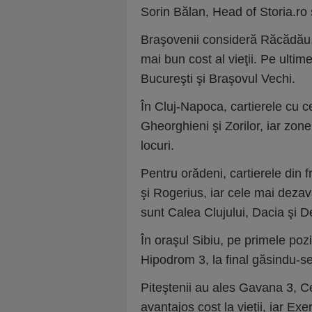
Sorin Bălan, Head of Storia.ro
Braşovenii consideră Răcădău, 
mai bun cost al vieţii. Pe ultim
Bucureşti şi Braşovul Vechi.
În Cluj-Napoca, cartierele cu ce
Gheorghieni şi Zorilor, iar zone
locuri.
Pentru orădeni, cartierele din 
şi Rogerius, iar cele mai dezav
sunt Calea Clujului, Dacia şi D
În oraşul Sibiu, pe primele pozi
Hipodrom 3, la final găsindu-se
Piteştenii au ales Gavana 3, Ce
avantajos cost la vieţii, iar Ex