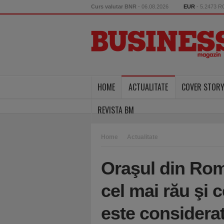
Curs valutar BNR
- 06.08.2026
EUR
- 5.2473 
HOME
ACTUALITATE
COVER STOR
REVISTA BM
Home
Actualitate
Oraşul din Rom
cel mai rău şi c
este considerat