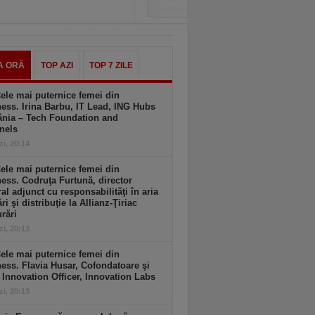
A ORĂ
TOP AZI
TOP 7 ZILE
ele mai puternice femei din
ess. Irina Barbu, IT Lead, ING Hubs
nia – Tech Foundation and
nels
zi, 20:14
ele mai puternice femei din
ess. Codruţa Furtună, director
al adjunct cu responsabilităţi în aria
ri şi distribuţie la Allianz-Ţiriac
rări
zi, 20:13
ele mai puternice femei din
ess. Flavia Husar, Cofondatoare şi
 Innovation Officer, Innovation Labs
zi, 20:13