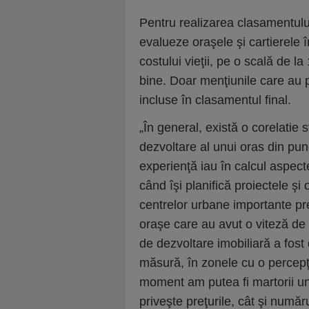
Pentru realizarea clasamentului, 
evalueze oraşele şi cartierele 
costului vieţii, pe o scală de la
bine. Doar menţiunile care au p
incluse în clasamentul final.
„În general, există o corelatie s
dezvoltare al unui oras din punc
experienţă iau în calcul aspecte
când îşi planifică proiectele şi 
centrelor urbane importante p
oraşe care au avut o viteză de d
de dezvoltare imobiliară a fost
măsură, în zonele cu o percepţi
moment am putea fi martorii une
priveşte preţurile, cât şi numă