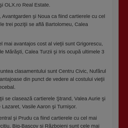
 şi OLX.ro Real Estate.
Avantgarden şi Noua ca fiind cartierele cu cel
ele trei poziţii se află Bartolomeu, Calea
l mai avantajos cost al vieţii sunt Grigorescu,
le Mărăşti, Calea Turzii şi Iris ocupă ultimele 3
fruntea clasamentului sunt Centru Civic, Nufărul
antajoase din punct de vedere al costului vieţii
ecebal.
ţii se clasează cartierele Ştrand, Valea Aurie şi
 Lazaret, Vasile Aaron şi Turnişor.
ntral şi Prudu ca fiind cartierele cu cel mai
erciţiu, Big-Başcov şi Războieni sunt cele mai