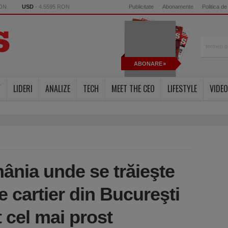
RON
USD
- 4.5595 RON
Publicitate
Abonamente
Politica de
ABONARE
Y
LIDERI
ANALIZE
TECH
MEET THE CEO
LIFESTYLE
VIDEO
ânia unde se trăieşte
e cartier din Bucureşti
 cel mai prost