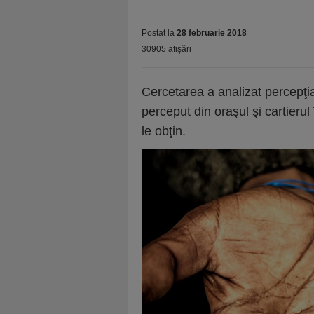
Postat la
28 februarie 2018
30905 afişări
Cercetarea a analizat percepţia
perceput din oraşul şi cartierul 
le obţin.