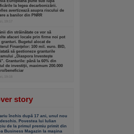
sia Europeană pune sub lupă
icările la legea decarbonizării.
lles avertizează asupra riscului de
ere a banilor din PNRR
zi, 19:17
ii din străinătate ce vor să
lte afaceri locale prin firme noi pot
 granturi. Bugetul alocat de
terul Finanţelor: 100 mil. euro. BID,
tată să gestioneze granturile
amului „Diaspora Investeşte
”. Granturile: până la 60% din
tul de investiţii, maximum 200.000
ro/beneficiar
zi, 19:16
ver story
ariu închis după 17 ani, unul nou
 deschis. Povestea lui Iulian
ciu de la primul premiu primit din
ea Business Magazin la maşina