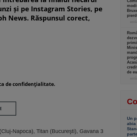
Comi
modif
unzi și pe Instagram Stories, pe
Bruxe
eph News. Răspunsul corect,
pierd
astă
Român
dezvo
primi
Minis
manda
progr
Acasă
credi
de eu
astă
ca de confidenţialitate.
Co
E
Un p
abia
Stan
 (Cluj-Napoca), Titan (Bucureşti), Gavana 3
part