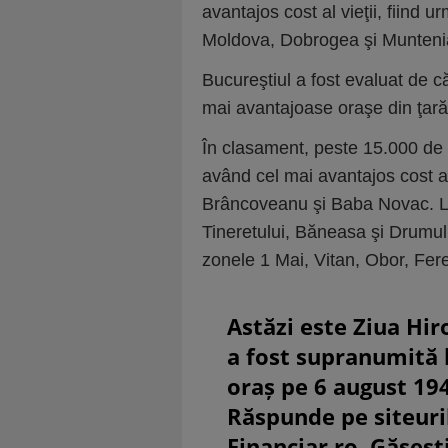
avantajos cost al vieţii, fiind u
Moldova, Dobrogea şi Muntenia
Bucureştiul a fost evaluat de că
mai avantajoase oraşe din ţară 
În clasament, peste 15.000 de 
având cel mai avantajos cost al
Brâncoveanu şi Baba Novac. La 
Tineretului, Băneasa şi Drumul
zonele 1 Mai, Vitan, Obor, Feren
Astăzi este Ziua Hir
a fost supranumită
oraș pe 6 august 19
Răspunde pe siteuri
Financiar.ro. Găsești