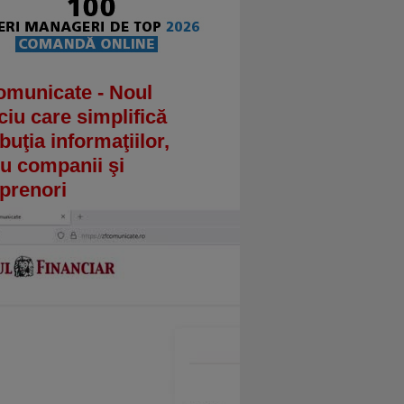
omunicate - Noul
ciu care simplifică
ibuţia informaţiilor,
u companii şi
prenori