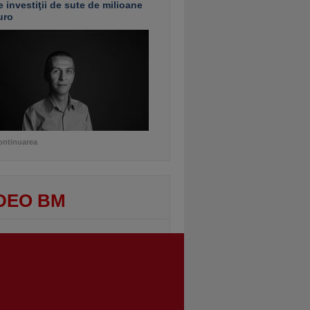
e investiţii de sute de milioane
uro
ontinuarea
DEO BM