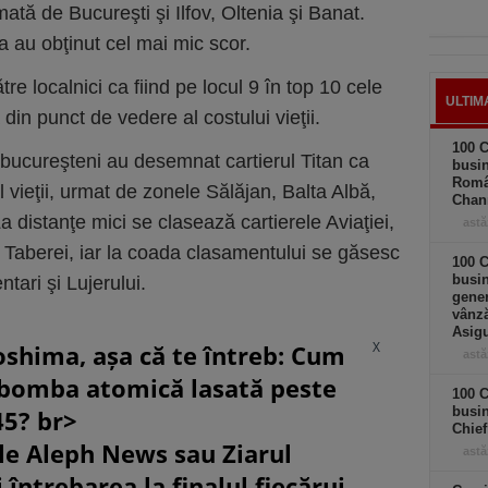
rmată de Bucureşti şi Ilfov, Oltenia şi Banat.
 au obţinut cel mai mic scor.
tre localnici ca fiind pe locul 9 în top 10 cele
ULTIM
din punct de vedere al costului vieţii.
100 C
bucureşteni au desemnat cartierul Titan ca
busin
Româ
 vieţii, urmat de zonele Sălăjan, Balta Albă,
Chan
distanţe mici se clasează cartierele Aviaţiei,
astă
 Taberei, iar la coada clasamentului se găsesc
100 C
busin
tari şi Lujerului.
gener
vânză
Asigu
X
oshima, așa că te întreb: Cum
astă
 bomba atomică lasată peste
100 C
busin
45? br>
Chief
le Aleph News sau Ziarul
astă
 întrebarea la finalul fiecărui