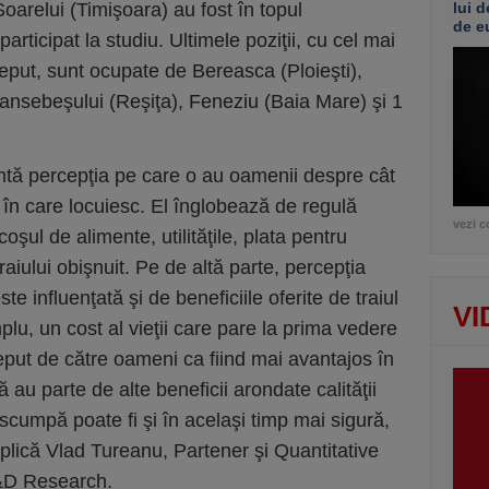
Soarelui (Timişoara) au fost în topul
lui d
de e
articipat la studiu. Ultimele poziţii, cu cel mai
ceput, sunt ocupate de Bereasca (Ploieşti),
ransebeşului (Reşiţa), Feneziu (Baia Mare) şi 1
zintă percepţia pe care o au oamenii despre cât
 în care locuiesc. El înglobează de regulă
vezi c
coşul de alimente, utilităţile, plata pentru
raiului obişnuit. Pe de altă parte, percepţia
ste influenţată şi de beneficiile oferite de traiul
VI
lu, un cost al vieţii care pare la prima vedere
eput de către oameni ca fiind mai avantajos în
ă au parte de alte beneficii arondate calităţii
scumpă poate fi şi în acelaşi timp mai sigură,
lică Vlad Tureanu, Partener şi Quantitative
D&D Research.