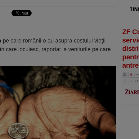
ZF C
servi
 pe care românii o au asupra costului vieţii
distr
în care locuiesc, raportat la veniturile pe care
pentr
antre