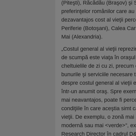
(Piteşti), Răcădău (Braşov) şi 
preferinţelor românilor care au p
dezavantajos cost al vieţii per
Periferie (Botoşani), Calea Ca
Mai (Alexandria).
„Costul general al vieţii repre
de scumpă este viaţa în oraşul
cheltuielile de zi cu zi, precum 
bunurile şi serviciile necesare t
despre costul general al vieţii e
într-un anumit oraş. Spre exemp
mai neavantajos, poate fi perc
condiţiile în care aceştia simt c
vieţii. De exemplu, o zonă mai 
modernă sau mai <verde>”, exp
Research Director în cadrul 