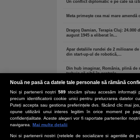
Un conflict diplomatic e pe cale să i
Meta primeşte cea mai mare amendă din
Dragoş Damian, Terapia Cluj: 24.000 
august 1945 a eliberat în...
Apar detaliile rundei de 2 milioane de
din start-up-ul de robotică,...
Din hub imaginar, România, plină de r
trebuia să aibă în centrale...
Nouă ne pasă ca datele tale personale să rămână confi
Noi și partenerii noștri
589
stocăm și/sau accesăm informații pe
precum identificatorii cookie unici pentru prelucrarea datelor c
Puteți accepta sau gestiona preferințele dvs. făcând clic mai jos,
PRIMA PAGINĂ
ACTUALITATE
CO
opune utilizării unui interes legitim în orice moment pe pag
confidențialitate. Aceste alegeri vor fi raportate partenerilor noștr
navigarea.
Mai multe detalii
Social
Link-
Noi si partenerii nostri (retelele de socializare si agentiile de p
Z
iarul