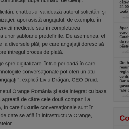
e comunicaţii după numărul de clienţi.
câtev
24.0
citări, chatbot-ul validează autorul solicitării şi
toată
astă
izaţiei, apoi asistă angajatul, de exemplu, în
 servicii medicale sau în completarea
Apar 
euro 
za unor şabloane predefinite. De asemenea, el
Catal
de ro
e la diversele plăţi pe care angajaţii doresc să
păst
spre întregul proces de plată.
astă
Din h
spre digitalizare. Într-o perioadă în care
resur
hnologiile conversaţionale pot oferi un atu
regio
centr
i angajaţii”, explică Liviu Drăgan, CEO Druid.
Dar n
guver
fabri
ranetul Orange România şi este integrat cu baza
astă
că agreată de către cele două companii a
 în care fluxurile conversaţionale sunt în
 de date se află în infrastructura Orange,
Co
telor.