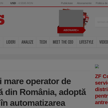
RON
USD
- 4.5595 RON
Publicitate
Abonamente
Politica de
ABONARE
Y
LIDERI
ANALIZE
TECH
MEET THE CEO
LIFESTYLE
VIDEO
ZF C
i mare operator de
servi
distr
lă din România, adoptă
pentr
 în automatizarea
antre