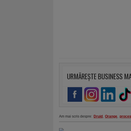
URMĂREȘTE BUSINESS M
Am mai scris despre:
Druid
,
Orange
,
proce