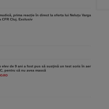
udică, prima reacție în direct la oferta lui Neluțu Varga
a CFR Cluj. Exclusiv
 elev de 9 ani a fost pus să susţină un test scris în aer
-1°C, pentru că nu avea mască
O.RO