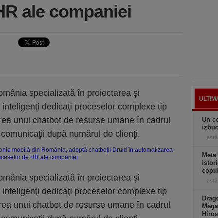
HR ale companiei
mânia specializată în proiectarea şi
ULTIM
i inteligenţi dedicaţi proceselor complexe tip
rea unui chatbot de resurse umane în cadrul
Un co
izbuc
e comunicaţii după numărul de clienţi.
astă
Meta
istor
copii
mânia specializată în proiectarea şi
astă
i inteligenţi dedicaţi proceselor complexe tip
Drago
rea unui chatbot de resurse umane în cadrul
Mega
Hiros