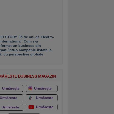
R STORY. 35 de ani de Electro-
 International. Cum s-a
sformat un business din
şani într-o companie listată la
ă, cu perspective globale
MĂREȘTE BUSINESS MAGAZIN
Urmărește
Urmărește
Urmărește
Urmărește
Urmărește
Urmărește