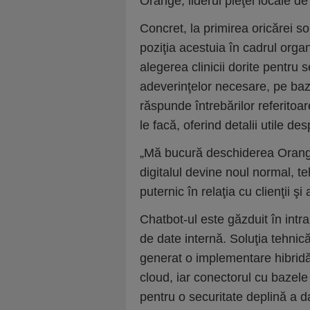
Orange, liderul pieţei locale d
Concret, la primirea oricărei soli
poziţia acestuia în cadrul organ
alegerea clinicii dorite pentru
adeverinţelor necesare, pe ba
răspunde întrebărilor referitoar
le facă, oferind detalii utile de
„Mă bucură deschiderea Orange 
digitalul devine noul normal, te
puternic în relaţia cu clienţii ş
Chatbot-ul este găzduit în int
de date internă. Soluţia tehni
generat o implementare hibridă,
cloud, iar conectorul cu bazele
pentru o securitate deplină a da