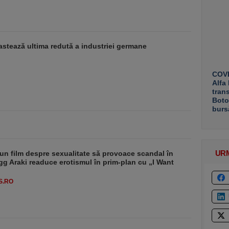
stează ultima redută a industriei germane
COVE
Alfa
tran
Boto
burs
UR
un film despre sexualitate să provoace scandal în
g Araki readuce erotismul în prim-plan cu „I Want
S.RO