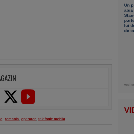
Un p
abia
Stan
part
lui d
de e
AGAZIN
vezi c
VI
se
,
romania
,
operator
,
telefonie mobila