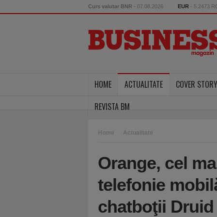
Curs valutar BNR
- 07.08.2026
EUR
- 5.2473 
HOME
ACTUALITATE
COVER STOR
REVISTA BM
Home
Actualitate
Orange, cel ma
telefonie mobi
chatboţii Druid