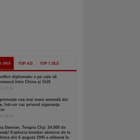
A ORĂ
TOP AZI
TOP 7 ZILE
nflict diplomatic e pe cale să
nească între China şi SUA
zi, 09:16
 primeşte cea mai mare amendă din
ie, într-un caz privind siguranţa
lor
zi, 09:04
ş Damian, Terapia Cluj: 24.000 de
waţi! Explozia bombei atomice de la
hima din 6 august 1945 a eliberat în