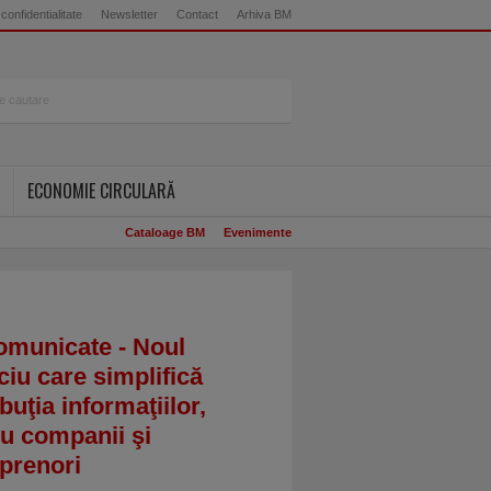
 confidentialitate
Newsletter
Contact
Arhiva BM
ECONOMIE CIRCULARĂ
Cataloage BM
Evenimente
omunicate - Noul
ciu care simplifică
ibuţia informaţiilor,
u companii şi
prenori