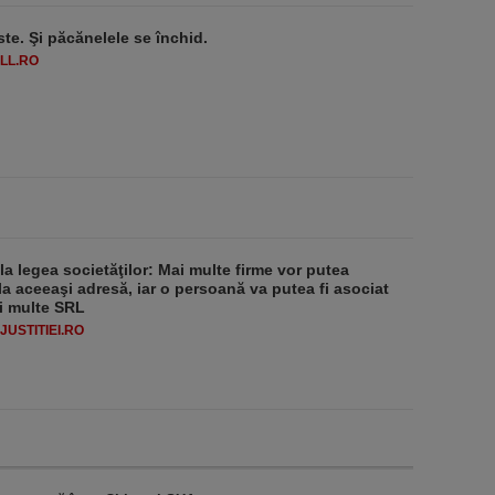
ste. Şi păcănelele se închid.
LL.RO
 la legea societăţilor: Mai multe firme vor putea
la aceeaşi adresă, iar o persoană va putea fi asociat
i multe SRL
USTITIEI.RO