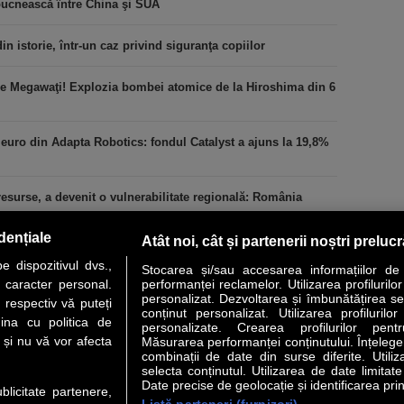
zbucnească între China şi SUA
 istorie, într-un caz privind siguranţa copiilor
de Megawaţi! Explozia bombei atomice de la Hiroshima din 6
 euro din Adapta Robotics: fondul Catalyst a ajuns la 19,8%
esurse, a devenit o vulnerabilitate regională: România
dențiale
Atât noi, cât și partenerii noștri preluc
 dispozitivul dvs.,
Stocarea și/sau accesarea informațiilor de
u caracter personal.
performanței reclamelor. Utilizarea profilurilo
personalizat. Dezvoltarea și îmbunătățirea serv
 respectiv vă puteți
conținut personalizat. Utilizarea profilurilor
VER STORY
LIDERI
ANALIZE
HI-TECH
MEET THE CEO
ina cu politica de
personalizate. Crearea profilurilor pentr
i și nu vă vor afecta
Măsurarea performanței conținutului. Înțelegere
combinații de date din surse diferite. Utiliz
uri utile
Servicii
selecta conținutul. Utilizarea de date limitat
Date precise de geolocație și identificarea prin
ublicitate partenere,
Listă parteneri (furnizori)
 Financiar
Politica de confidentialitate
Newsletter