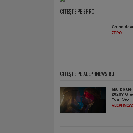
CITEŞTE PE ZF.RO
China deva
ZF.RO
CITEŞTE PE ALEPHNEWS.RO
Mai poate 
2026? Greg
Your Sex”
ALEPHNEW