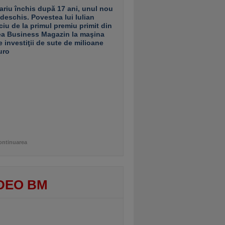
ariu închis după 17 ani, unul nou
 deschis. Povestea lui Iulian
ciu de la primul premiu primit din
ea Business Magazin la maşina
e investiţii de sute de milioane
uro
ontinuarea
DEO BM