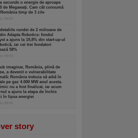
a secunde o energie de aproape
00 de Megawaţi. Cam cât consumă
 România timp de 3 zile
zi, 09:03
detaliile rundei de 2 milioane de
din Adapta Robotics: fondul
yst a ajuns la 19,8% din start-up-ul
botică, iar cei trei fondatori
rează 58%
zi, 09:02
ub imaginar, România, plină de
se, a devenit o vulnerabilitate
nală: România trebuia să aibă în
ale pe gaz 4.000 MW anul acesta.
imic nu a fost finalizat, iar acum
nul a ajuns la etapa de închis
ci în lipsa energiei
zi, 09:01
ver story