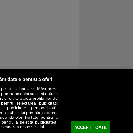
răm datele pentru a oferi:
 pe un dispozitiv. Măsurarea
r pentru selectarea conținutului
iciilor. Crearea profilurilor de
 pentru selectarea publicității
LIFESTYLE
SPECIAL
OPINII
u publicitate personalizată.
a publicului prin statistici sau
area datelor limitate pentru a
Revista Business Magazin
e pentru a selecta publicitatea.
 scanarea dispozitivului.
ACCEPT TOATE
Abonează-te şi primeşte revista acasă