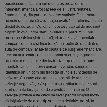
businessurilor cu ritm rapid de creştere a fost unul
întemeiat: intenţia a fost aceea de a ilustra raritatea
fenomenului, din punct de vedere statistic. Prin urmare,
nu este de mirare că acurateţea evaluării preliminare este
destul de scăzută. Cei care investesc capital de risc sunt
experţi în evaluarea start up-urilor. Pe parcursul unui
proces costisitor şi de durată, ei analizează potenţialul
companiilor tinere şi finanţează mai puţin de una dintr-o
sută de companii aflate în căutare de susţinere financiară.
Oricum ar fi, chiar cu această analiză dură şi riguroasă,
nici măcar unu la mie din toate start-up-urile din lume
finanţate astfel nu devin unicorni. Aşadar, şansele de a
identifica un unicorn din fragedă pruncie sunt destul de
scăzute. Cu toate acestea, este posibil de realizat o
selecţie negativă şi să spunem cu certitudine care sunt
start-up-urile fără şanse de a evolua în unicorni. O
selecţie pozitivă este dificil de făcut pentru simplul motiv
că iniţiativele de acest tip sunt, prin definiţie, noi şi, în
consecinţă, asociate riscului. Trebuie pur şi simplu