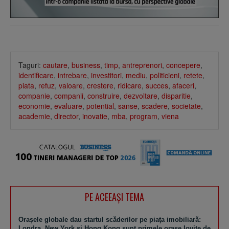
Taguri:
cautare
,
business
,
timp
,
antreprenori
,
concepere
,
identificare
,
intrebare
,
investitori
,
mediu
,
politicieni
,
retete
,
piata
,
refuz
,
valoare
,
crestere
,
ridicare
,
succes
,
afaceri
,
companie
,
companii
,
construire
,
dezvoltare
,
disparitie
,
economie
,
evaluare
,
potential
,
sanse
,
scadere
,
societate
,
academie
,
director
,
inovatie
,
mba
,
program
,
viena
PE ACEEAŞI TEMA
Oraşele globale dau startul scăderilor pe piaţa imobiliară:
Londra, New York şi Hong Kong sunt primele oraşe lovite de