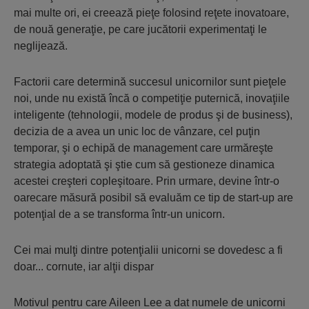
mai multe ori, ei creează pieţe folosind reţete inovatoare,
de nouă generaţie, pe care jucătorii experimentaţi le
neglijează.
Factorii care determină succesul unicornilor sunt pieţele
noi, unde nu există încă o competiţie puternică, inovaţiile
inteligente (tehnologii, modele de produs şi de business),
decizia de a avea un unic loc de vânzare, cel puţin
temporar, şi o echipă de management care urmăreşte
strategia adoptată şi ştie cum să gestioneze dinamica
acestei creşteri copleşitoare. Prin urmare, devine într-o
oarecare măsură posibil să evaluăm ce tip de start-up are
potenţial de a se transforma într-un unicorn.
Cei mai mulţi dintre potenţialii unicorni se dovedesc a fi
doar... cornute, iar alţii dispar
Motivul pentru care Aileen Lee a dat numele de unicorni