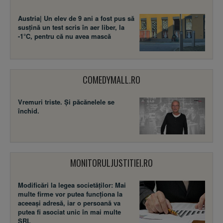
Austria| Un elev de 9 ani a fost pus să
susţină un test scris în aer liber, la
-1°C, pentru că nu avea mască
COMEDYMALL.RO
Vremuri triste. Şi păcănelele se
închid.
MONITORULJUSTITIEI.RO
Modificări la legea societăţilor: Mai
multe firme vor putea funcţiona la
aceeaşi adresă, iar o persoană va
putea fi asociat unic în mai multe
SRL