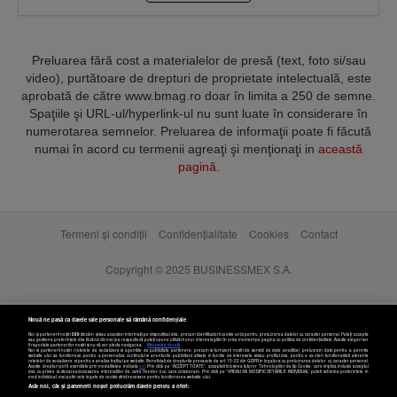
Preluarea fără cost a materialelor de presă (text, foto si/sau
video), purtătoare de drepturi de proprietate intelectuală, este
aprobată de către www.bmag.ro doar în limita a 250 de semne.
Spaţiile şi URL-ul/hyperlink-ul nu sunt luate în considerare în
numerotarea semnelor. Preluarea de informaţii poate fi făcută
numai în acord cu termenii agreaţi şi menţionaţi in
această
pagină
.
Termeni și condiții
Confidențialitate
Cookies
Contact
Copyright © 2025 BUSINESSMEX S.A.
Nouă ne pasă ca datele tale personale să rămână confidențiale
Noi și partenerii noștri
589
stocăm și/sau accesăm informații pe dispozitivul dvs., precum identificatorii cookie unici pentru prelucrarea datelor cu caracter personal. Puteți accepta
sau gestiona preferințele dvs. făcând clic mai jos, respectiv vă puteți opune utilizării unui interes legitim în orice moment pe pagina cu politica de confidențialitate. Aceste alegeri vor
fi raportate partenerilor noștri și nu vă vor afecta navigarea.
Mai multe detalii
Noi si partenerii nostri (retelele de socializare si agentiile de publicitate partenere, precum si furnizorii nostri de servicii de date analitice) prelucram date pentru a permite
website-ului sa functioneze, pentru a personaliza continutul si anunturile publicitare afisate in functie de interesele si/sau profilul dvs., pentru a va oferi functionalitati aferente
retelelor de socializare si pentru a analiza traficul pe website. Beneficiati de drepturile prevazute de art. 15-22 din GDPR in legatura cu prelucrarea datelor cu caracter personal.
Aceste drepturi pot fi exercitate prin modalitatea indicata
aici
. Prin click pe “ACCEPT TOATE”, acceptati folosirea tuturor Tehnologiilor de tip Cookie, care implica inclusiv acceptul
dvs. cu privire la stocarea/accesarea informatiilor de catre Vendor-ii cu care colaboram. Prin click pe “VREAU SA MODIFIC SETARILE INDIVIDUAL” puteti schimba preferintele in
mod individual, mai putin cele legate de cookie strict necesare pentru functionarea website-ului.
Atât noi, cât și partenerii noștri prelucrăm datele pentru a oferi: