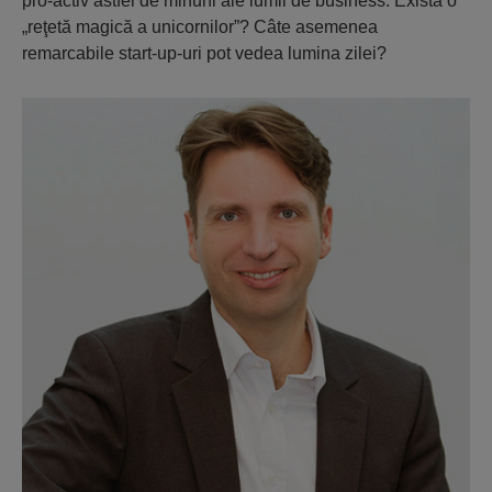
pro-activ astfel de minuni ale lumii de business. Există o
„reţetă magică a unicornilor”? Câte asemenea
remarcabile start-up-uri pot vedea lumina zilei?