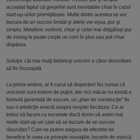
acceptat faptul că greşelile sunt inevitabile chiar în cazul
start-up-urilor promiţătoare. Multe dintre acestea se vor
bucura de un succes limitat şi altele vor eşua, pur şi
simplu. Metaforic vorbind, chiar şi celor mai drăgălaşi pui
de inorog le poate creşte un corn în plus sau pot chiar
dispărea.
Soluţia: cât mai mulţi bebeluşi unicorn a căror dezvoltare
să fie încurajată
La prima vedere, ar fi cazul să disperăm! Nu numai că
unicornii sunt extrem de puţini, dar nici măcar nu există o
formulă garantată de succes, un „plan de construcţie” fix
sau o predicţie exactă asupra reuşitei fiecăruia. Ce ar
trebui să facem ca societate dacă dorim să avem mai
multe start-up-uri care să se bucure de un succes
răsunător? Cum ne putem asigura de efectele lor
benefice în ceea ce priveşte inovaţiile, locurile de muncă