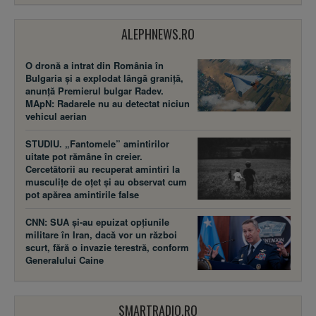
ALEPHNEWS.RO
O dronă a intrat din România în
Bulgaria și a explodat lângă graniță,
anunță Premierul bulgar Radev.
MApN: Radarele nu au detectat niciun
vehicul aerian
STUDIU. „Fantomele” amintirilor
uitate pot rămâne în creier.
Cercetătorii au recuperat amintiri la
musculițe de oțet și au observat cum
pot apărea amintirile false
CNN: SUA şi-au epuizat opțiunile
militare în Iran, dacă vor un război
scurt, fără o invazie terestră, conform
Generalului Caine
SMARTRADIO.RO