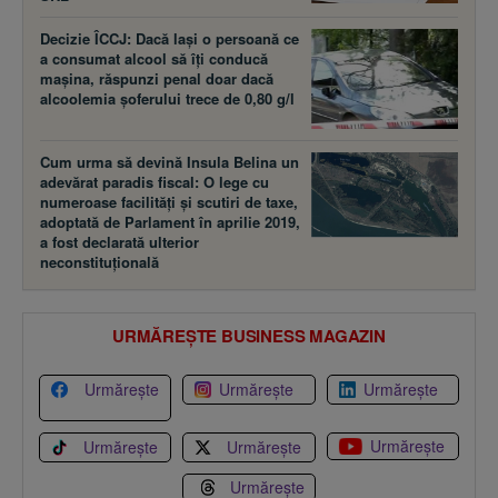
Decizie ÎCCJ: Dacă laşi o persoană ce
a consumat alcool să îţi conducă
maşina, răspunzi penal doar dacă
alcoolemia şoferului trece de 0,80 g/l
Cum urma să devină Insula Belina un
adevărat paradis fiscal: O lege cu
numeroase facilităţi şi scutiri de taxe,
adoptată de Parlament în aprilie 2019,
a fost declarată ulterior
neconstituţională
URMĂREȘTE BUSINESS MAGAZIN
Urmărește
Urmărește
Urmărește
Urmărește
Urmărește
Urmărește
Urmărește