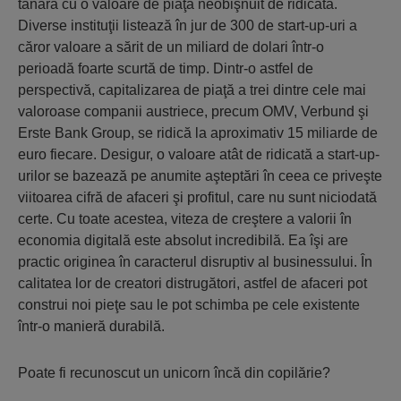
tânără cu o valoare de piaţă neobişnuit de ridicată.
Diverse instituţii listează în jur de 300 de start-up-uri a
căror valoare a sărit de un miliard de dolari într-o
perioadă foarte scurtă de timp. Dintr-o astfel de
perspectivă, capitalizarea de piaţă a trei dintre cele mai
valoroase companii austriece, precum OMV, Verbund şi
Erste Bank Group, se ridică la aproximativ 15 miliarde de
euro fiecare. Desigur, o valoare atât de ridicată a start-up-
urilor se bazează pe anumite aşteptări în ceea ce priveşte
viitoarea cifră de afaceri şi profitul, care nu sunt niciodată
certe. Cu toate acestea, viteza de creştere a valorii în
economia digitală este absolut incredibilă. Ea îşi are
practic originea în caracterul disruptiv al businessului. În
calitatea lor de creatori distrugători, astfel de afaceri pot
construi noi pieţe sau le pot schimba pe cele existente
într-o manieră durabilă.
Poate fi recunoscut un unicorn încă din copilărie?