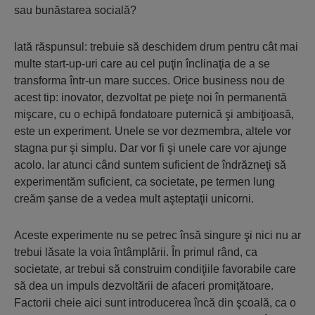
sau bunăstarea socială?
Iată răspunsul: trebuie să deschidem drum pentru cât mai
multe start-up-uri care au cel puţin înclinaţia de a se
transforma într-un mare succes. Orice business nou de
acest tip: inovator, dezvoltat pe pieţe noi în permanentă
mişcare, cu o echipă fondatoare puternică şi ambiţioasă,
este un experiment. Unele se vor dezmembra, altele vor
stagna pur şi simplu. Dar vor fi şi unele care vor ajunge
acolo. Iar atunci când suntem suficient de îndrăzneţi să
experimentăm suficient, ca societate, pe termen lung
creăm şanse de a vedea mult aşteptaţii unicorni.
Aceste experimente nu se petrec însă singure şi nici nu ar
trebui lăsate la voia întâmplării. În primul rând, ca
societate, ar trebui să construim condiţiile favorabile care
să dea un impuls dezvoltării de afaceri promiţătoare.
Factorii cheie aici sunt introducerea încă din şcoală, ca o