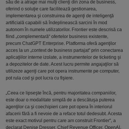
său de a atrage mai mulţi clienţi din zona de business,
oferind o soluţie care facilitează gestionarea,
implementarea şi construirea de agenţi de inteligenţă
artificială capabili să îndeplinească sarcini în mod
autonom în numele utilizatorilor. Frontier este descrisă ca
fiind „complementară“ ofertelor business existente,
precum ChatGPT Enterprise. Platforma oferă agenţilor
acces la un „context de business partajat“ prin conectarea
aplicaţiilor interne izolate, a instrumentelor de ticketing şi
a depozitelor de date. Acest lucru permite angajaţilor să
utilizeze agenţi care pot opera instrumente pe computer,
pot rula cod şi pot lucra cu fişiere.
„Ceea ce lipseşte încă, pentru majoritatea companiilor,
este doar o modalitate simplă de a descătuşa puterea
agenţilor ca şi coechipieri care pot opera în interiorul
afacerii fără a fi nevoie de a reface totul dedesubt. Acesta
este exact motivul pentru care am construit Frontier“, a
declarat Denise Dresser, Chief Revenue Officer, OpenAI.