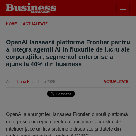
Desch
meniu
HOME
ACTUALITATE
OpenAI lansează platforma Frontier pentru
a integra agenţii AI în fluxurile de lucru ale
corporaţiilor; segmentul enterprise a
ajuns la 40% din business
Autor:
Ioana Nita
6 feb 2026
ACTUALITATE
OpenAI a anunţat ieri lansarea Frontier, o nouă platformă
enterprise concepută pentru a funcţiona ca un strat de
inteligenţă ce unifică sistemele disparate şi datele din