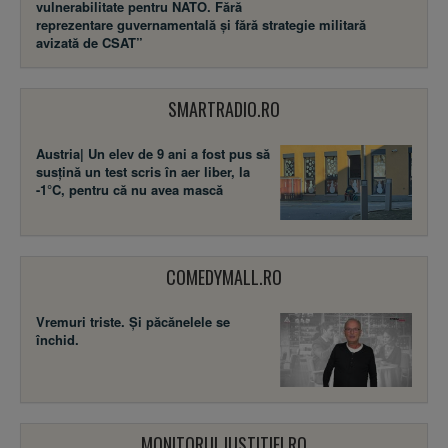
vulnerabilitate pentru NATO. Fără
reprezentare guvernamentală și fără strategie militară
avizată de CSAT”
SMARTRADIO.RO
Austria| Un elev de 9 ani a fost pus să
susţină un test scris în aer liber, la
-1°C, pentru că nu avea mască
COMEDYMALL.RO
Vremuri triste. Şi păcănelele se
închid.
MONITORULJUSTITIEI.RO