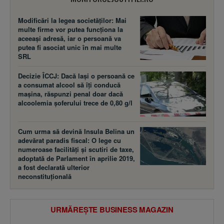
Modificări la legea societăţilor: Mai
multe firme vor putea funcţiona la
aceeaşi adresă, iar o persoană va
putea fi asociat unic în mai multe
SRL
Decizie ÎCCJ: Dacă laşi o persoană ce
a consumat alcool să îţi conducă
maşina, răspunzi penal doar dacă
alcoolemia şoferului trece de 0,80 g/l
Cum urma să devină Insula Belina un
adevărat paradis fiscal: O lege cu
numeroase facilităţi şi scutiri de taxe,
adoptată de Parlament în aprilie 2019,
a fost declarată ulterior
neconstituţională
URMĂREȘTE BUSINESS MAGAZIN