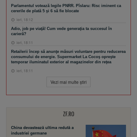
Parlamentul votează legile PNRR. Pîslaru: Risc iminent ca
cererile de plată 5 şi 6 să fie blocate
ieri, 18:12
Adio, job pe viaţă! Cum vede generaţia ta succesul în
carieră?
ieri, 18:11
Retailerii încep să anunţe măsuri voluntare pentru reducerea
consumului de energie. Supermarket La Cocoş opreşte
temporar iluminatul exterior al magazinelor din reţea
ieri, 18:11
Vezi mai multe ştiri
ZF.RO
China devastează ultima redută a
industriei germane