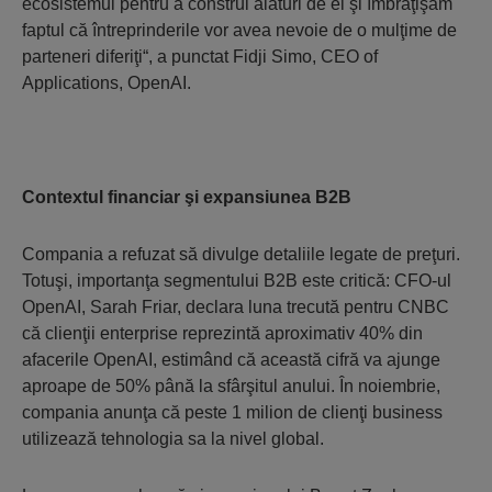
ecosistemul pentru a construi alături de ei şi îmbrăţişăm
faptul că întreprinderile vor avea nevoie de o mulţime de
parteneri diferiţi“, a punctat Fidji Simo, CEO of
Applications, OpenAI.
Contextul financiar şi expansiunea B2B
Compania a refuzat să divulge detaliile legate de preţuri.
Totuşi, importanţa segmentului B2B este critică: CFO-ul
OpenAI, Sarah Friar, declara luna trecută pentru CNBC
că clienţii enterprise reprezintă aproximativ 40% din
afacerile OpenAI, estimând că această cifră va ajunge
aproape de 50% până la sfârşitul anului. În noiembrie,
compania anunţa că peste 1 milion de clienţi business
utilizează tehnologia sa la nivel global.