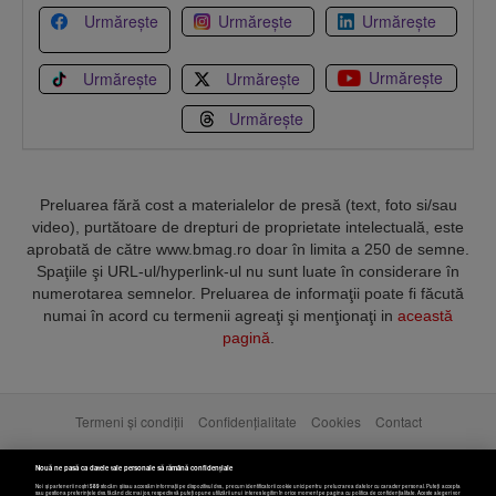
Urmărește
Urmărește
Urmărește
Urmărește
Urmărește
Urmărește
Urmărește
Preluarea fără cost a materialelor de presă (text, foto si/sau
video), purtătoare de drepturi de proprietate intelectuală, este
aprobată de către www.bmag.ro doar în limita a 250 de semne.
Spaţiile şi URL-ul/hyperlink-ul nu sunt luate în considerare în
numerotarea semnelor. Preluarea de informaţii poate fi făcută
numai în acord cu termenii agreaţi şi menţionaţi in
această
pagină
.
Termeni și condiții
Confidențialitate
Cookies
Contact
Copyright © 2025 BUSINESSMEX S.A.
Nouă ne pasă ca datele tale personale să rămână confidențiale
Noi și partenerii noștri
589
stocăm și/sau accesăm informații pe dispozitivul dvs., precum identificatorii cookie unici pentru prelucrarea datelor cu caracter personal. Puteți accepta
sau gestiona preferințele dvs. făcând clic mai jos, respectiv vă puteți opune utilizării unui interes legitim în orice moment pe pagina cu politica de confidențialitate. Aceste alegeri vor