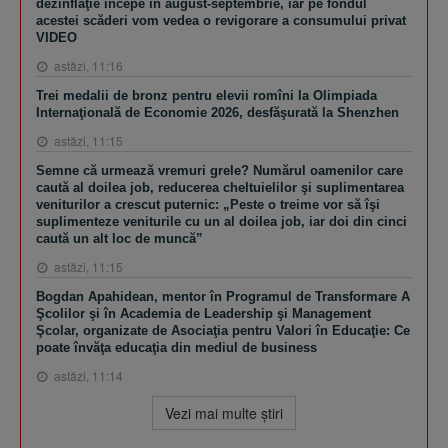
dezinflaţie începe în august-septembrie, iar pe fondul
acestei scăderi vom vedea o revigorare a consumului privat
VIDEO
astăzi, 11:16
Trei medalii de bronz pentru elevii romîni la Olimpiada
Internaţională de Economie 2026, desfăşurată la Shenzhen
astăzi, 11:15
Semne că urmează vremuri grele? Numărul oamenilor care
caută al doilea job, reducerea cheltuielilor şi suplimentarea
veniturilor a crescut puternic: „Peste o treime vor să îşi
suplimenteze veniturile cu un al doilea job, iar doi din cinci
caută un alt loc de muncă”
astăzi, 11:15
Bogdan Apahidean, mentor în Programul de Transformare A
Şcolilor şi în Academia de Leadership şi Management
Şcolar, organizate de Asociaţia pentru Valori în Educaţie: Ce
poate învăţa educaţia din mediul de business
astăzi, 11:14
Vezi mai multe ştiri