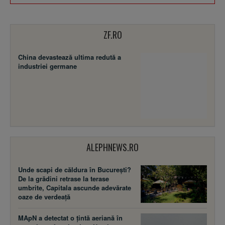
ZF.RO
China devastează ultima redută a
industriei germane
ALEPHNEWS.RO
Unde scapi de căldura în București?
De la grădini retrase la terase
umbrite, Capitala ascunde adevărate
oaze de verdeață
MApN a detectat o țintă aeriană în