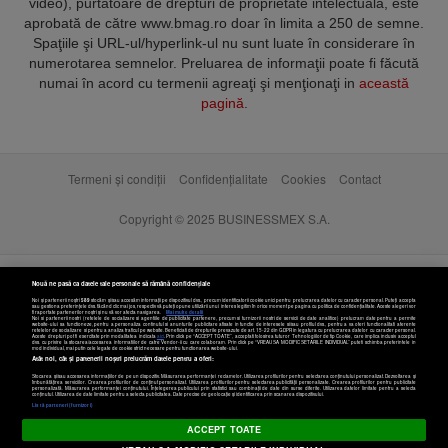
video), purtătoare de drepturi de proprietate intelectuală, este
aprobată de către www.bmag.ro doar în limita a 250 de semne.
Spaţiile şi URL-ul/hyperlink-ul nu sunt luate în considerare în
numerotarea semnelor. Preluarea de informaţii poate fi făcută
numai în acord cu termenii agreaţi şi menţionaţi in
această
pagină
.
Termeni și condiții
Confidențialitate
Cookies
Contact
Copyright © 2025 BUSINESSMEX S.A.
Nouă ne pasă ca datele tale personale să rămână confidențiale
Noi și partenerii noștri
589
stocăm și/sau accesăm informații pe dispozitivul dvs., precum identificatorii cookie unici pentru prelucrarea datelor cu caracter personal. Puteți accepta
sau gestiona preferințele dvs. făcând clic mai jos, respectiv vă puteți opune utilizării unui interes legitim în orice moment pe pagina cu politica de confidențialitate. Aceste alegeri vor
fi raportate partenerilor noștri și nu vă vor afecta navigarea.
Mai multe detalii
Noi si partenerii nostri (retelele de socializare si agentiile de publicitate partenere, precum si furnizorii nostri de servicii de date analitice) prelucram date pentru a permite
website-ului sa functioneze, pentru a personaliza continutul si anunturile publicitare afisate in functie de interesele si/sau profilul dvs., pentru a va oferi functionalitati aferente
retelelor de socializare si pentru a analiza traficul pe website. Beneficiati de drepturile prevazute de art. 15-22 din GDPR in legatura cu prelucrarea datelor cu caracter personal.
Aceste drepturi pot fi exercitate prin modalitatea indicata
aici
. Prin click pe “ACCEPT TOATE”, acceptati folosirea tuturor Tehnologiilor de tip Cookie, care implica inclusiv acceptul
dvs. cu privire la stocarea/accesarea informatiilor de catre Vendor-ii cu care colaboram. Prin click pe “VREAU SA MODIFIC SETARILE INDIVIDUAL” puteti schimba preferintele in
mod individual, mai putin cele legate de cookie strict necesare pentru functionarea website-ului.
Atât noi, cât și partenerii noștri prelucrăm datele pentru a oferi:
Stocarea și/sau accesarea informațiilor de pe un dispozitiv. Măsurarea performanței reclamelor. Utilizarea profilurilor pentru selectarea conținutului personalizat. Dezvoltarea și
îmbunătățirea serviciilor. Crearea profilurilor de conținut personalizat. Utilizarea profilurilor pentru selectarea publicității personalizate. Crearea profilurilor pentru publicitate
personalizată. Măsurarea performanței conținutului. Înțelegerea publicului prin statistici sau combinații de date din surse diferite. Utilizarea datelor limitate pentru a selecta
Setări cookies
conținutul. Utilizarea de date limitate pentru a selecta publicitatea. Date precise de geolocație și identificarea prin scanarea dispozitivului.
Listă parteneri (furnizori)
ACCEPT TOATE