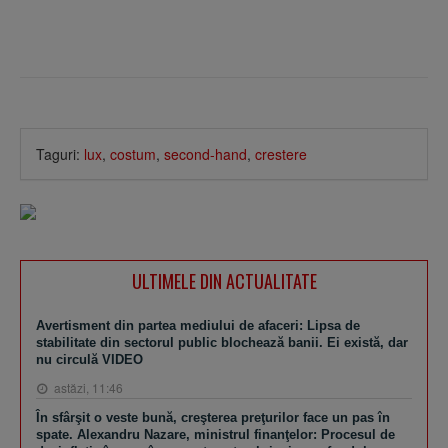
Taguri:
lux
,
costum
,
second-hand
,
crestere
ULTIMELE DIN ACTUALITATE
Avertisment din partea mediului de afaceri: Lipsa de
stabilitate din sectorul public blochează banii. Ei există, dar
nu circulă VIDEO
astăzi, 11:46
În sfârşit o veste bună, creşterea preţurilor face un pas în
spate. Alexandru Nazare, ministrul finanţelor: Procesul de