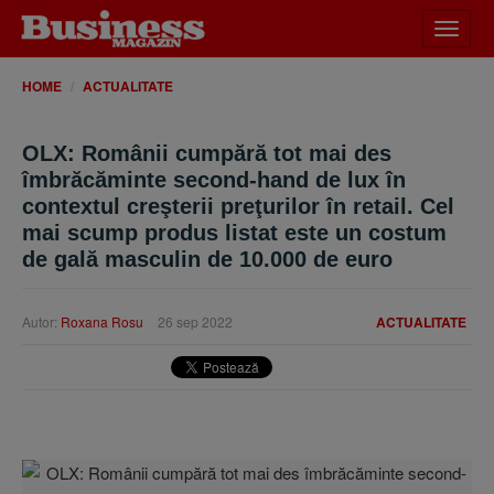
Desch
meniu
HOME
ACTUALITATE
OLX: Românii cumpără tot mai des
îmbrăcăminte second-hand de lux în
contextul creşterii preţurilor în retail. Cel
mai scump produs listat este un costum
de gală masculin de 10.000 de euro
Autor:
Roxana Rosu
26 sep 2022
ACTUALITATE