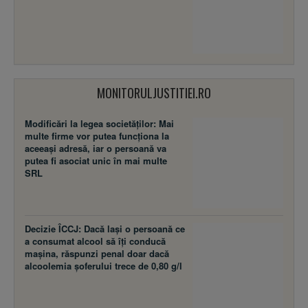
MONITORULJUSTITIEI.RO
Modificări la legea societăţilor: Mai
multe firme vor putea funcţiona la
aceeaşi adresă, iar o persoană va
putea fi asociat unic în mai multe
SRL
Decizie ÎCCJ: Dacă laşi o persoană ce
a consumat alcool să îţi conducă
maşina, răspunzi penal doar dacă
alcoolemia şoferului trece de 0,80 g/l