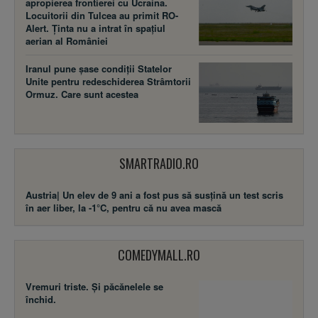
apropierea frontierei cu Ucraina.
Locuitorii din Tulcea au primit RO-
Alert. Ținta nu a intrat în spațiul
aerian al României
Iranul pune șase condiții Statelor
Unite pentru redeschiderea Strâmtorii
Ormuz. Care sunt acestea
SMARTRADIO.RO
Austria| Un elev de 9 ani a fost pus să susţină un test scris
în aer liber, la -1°C, pentru că nu avea mască
COMEDYMALL.RO
Vremuri triste. Şi păcănelele se
închid.