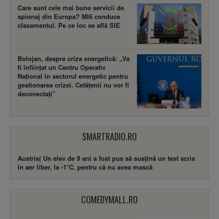
Care sunt cele mai bune servicii de
spionaj din Europa? MI6 conduce
clasamentul. Pe ce loc se află SIE
Bolojan, despre criza energetică: „Va
fi înființat un Centru Operativ
Național în sectorul energetic pentru
gestionarea crizei. Cetățenii nu vor fi
deconectați”
SMARTRADIO.RO
Austria| Un elev de 9 ani a fost pus să susţină un test scris
în aer liber, la -1°C, pentru că nu avea mască
COMEDYMALL.RO