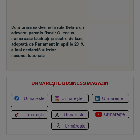
Cum urma să devină Insula Belina un
adevărat paradis fiscal: O lege cu
numeroase facilităţi şi scutiri de taxe,
adoptată de Parlament în aprilie 2019,
a fost declarată ulterior
neconstituţională
URMĂREȘTE BUSINESS MAGAZIN
Urmărește
Urmărește
Urmărește
Urmărește
Urmărește
Urmărește
Urmărește