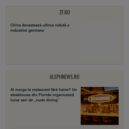
ZF.RO
China devastează ultima redută a
industriei germane
ALEPHNEWS.RO
Ai merge la restaurant fără haine? Un
steakhouse din Florida organizează
lunar seri de „nude dining”