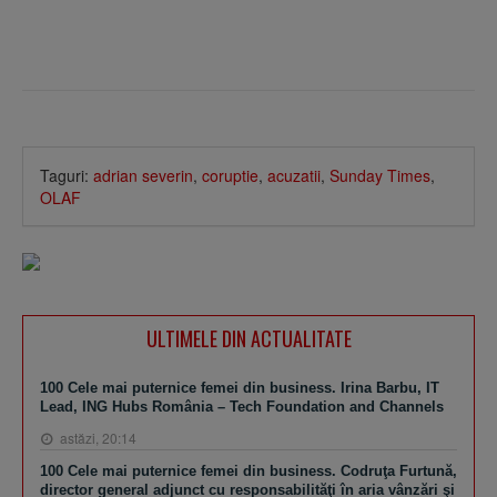
Taguri:
adrian severin
,
coruptie
,
acuzatii
,
Sunday Times
,
OLAF
ULTIMELE DIN ACTUALITATE
100 Cele mai puternice femei din business. Irina Barbu, IT
Lead, ING Hubs România – Tech Foundation and Channels
astăzi, 20:14
100 Cele mai puternice femei din business. Codruţa Furtună,
director general adjunct cu responsabilităţi în aria vânzări şi