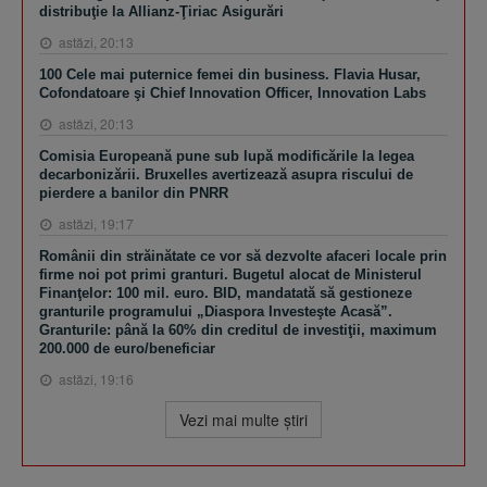
distribuţie la Allianz-Ţiriac Asigurări
astăzi, 20:13
100 Cele mai puternice femei din business. Flavia Husar,
Cofondatoare şi Chief Innovation Officer, Innovation Labs
astăzi, 20:13
Comisia Europeană pune sub lupă modificările la legea
decarbonizării. Bruxelles avertizează asupra riscului de
pierdere a banilor din PNRR
astăzi, 19:17
Românii din străinătate ce vor să dezvolte afaceri locale prin
firme noi pot primi granturi. Bugetul alocat de Ministerul
Finanţelor: 100 mil. euro. BID, mandatată să gestioneze
granturile programului „Diaspora Investeşte Acasă”.
Granturile: până la 60% din creditul de investiţii, maximum
200.000 de euro/beneficiar
astăzi, 19:16
Vezi mai multe ştiri