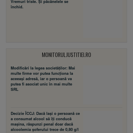
Vremuri triste. Şi păcănelele se
închid.
MONITORULJUSTITIEI.RO
Modificări la legea societăţilor: Mai
multe firme vor putea funcţiona la
aceeaşi adresă, iar o persoană va
putea fi asociat unic în mai multe
SRL
Decizie ÎCCJ: Dacă laşi o persoană ce
a consumat alcool să îţi conducă
maşina, răspunzi penal doar dacă
alcoolemia şoferului trece de 0,80 g/l