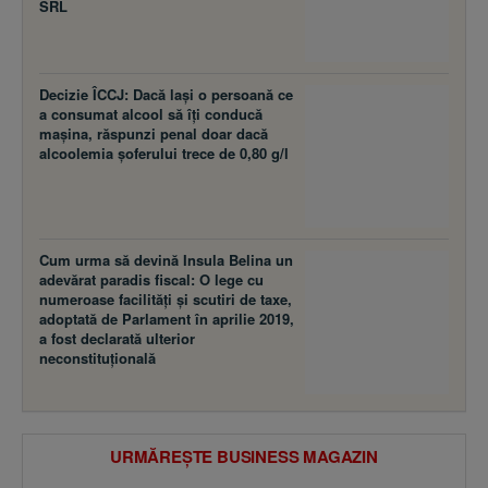
SRL
Decizie ÎCCJ: Dacă laşi o persoană ce
a consumat alcool să îţi conducă
maşina, răspunzi penal doar dacă
alcoolemia şoferului trece de 0,80 g/l
Cum urma să devină Insula Belina un
adevărat paradis fiscal: O lege cu
numeroase facilităţi şi scutiri de taxe,
adoptată de Parlament în aprilie 2019,
a fost declarată ulterior
neconstituţională
URMĂREȘTE BUSINESS MAGAZIN