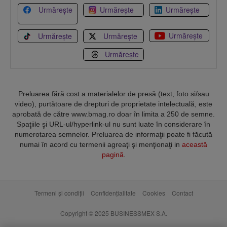
Urmărește
Urmărește
Urmărește
Urmărește
Urmărește
Urmărește
Urmărește
Preluarea fără cost a materialelor de presă (text, foto si/sau
video), purtătoare de drepturi de proprietate intelectuală, este
aprobată de către www.bmag.ro doar în limita a 250 de semne.
Spaţiile şi URL-ul/hyperlink-ul nu sunt luate în considerare în
numerotarea semnelor. Preluarea de informaţii poate fi făcută
numai în acord cu termenii agreaţi şi menţionaţi in
această
pagină
.
Termeni și condiții
Confidențialitate
Cookies
Contact
Copyright © 2025 BUSINESSMEX S.A.