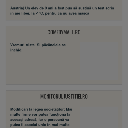
Austria| Un elev de 9 ani a fost pus să susţină un test scris
în aer liber, la -1°C, pentru că nu avea mască
COMEDYMALL.RO
Vremuri triste. Şi păcănelele se
închid.
MONITORULJUSTITIEI.RO
Modificări la legea societăţilor: Mai
multe firme vor putea funcţiona la
aceeaşi adresă, iar o persoană va
putea fi asociat unic în mai multe