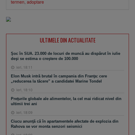
termen
,
adoptare
ULTIMELE DIN ACTUALITATE
Şoc în SUA. 23.000 de locuri de muncă au dispărut în iulie
deşi se estima o creştere de 100.000
ieri, 18:11
Elon Musk intră brutal în campania din Franţa: cere
„reducerea la tăcere” a candidatei Marine Tondel
ieri, 18:10
Preţurile globale ale alimentelor, la cel mai ridicat nivel din
ultimii trei ani
ieri, 18:09
Ciucu anunţă că în apartamentele afectate de explozia din
Rahova se vor monta senzori seismici
ieri, 18:09