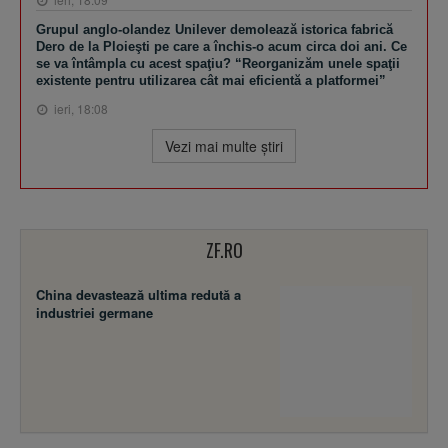
Grupul anglo-olandez Unilever demolează istorica fabrică
Dero de la Ploieşti pe care a închis-o acum circa doi ani. Ce
se va întâmpla cu acest spaţiu? “Reorganizăm unele spaţii
existente pentru utilizarea cât mai eficientă a platformei”
ieri, 18:08
Vezi mai multe ştiri
ZF.RO
China devastează ultima redută a
industriei germane