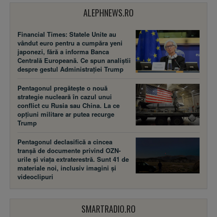
ALEPHNEWS.RO
Financial Times: Statele Unite au
vândut euro pentru a cumpăra yeni
japonezi, fără a informa Banca
Centrală Europeană. Ce spun analiștii
despre gestul Administrației Trump
Pentagonul pregătește o nouă
strategie nucleară în cazul unui
conflict cu Rusia sau China. La ce
opțiuni militare ar putea recurge
Trump
Pentagonul declasifică a cincea
tranșă de documente privind OZN-
urile și viața extraterestră. Sunt 41 de
materiale noi, inclusiv imagini și
videoclipuri
SMARTRADIO.RO