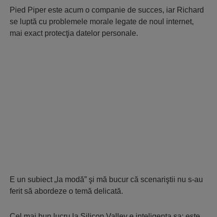
Pied Piper este acum o companie de succes, iar Richard
se luptă cu problemele morale legate de noul internet,
mai exact protecţia datelor personale.
E un subiect „la modă” şi mă bucur că scenariştii nu s-au
ferit să abordeze o temă delicată.
Cel mai bun lucru la Silicon Valley e inteligenţa sa; este