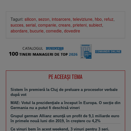
Taguri:
silicon
,
sezon
,
intoarcere
,
televiziune
,
hbo
,
refuz
,
succes
,
serial
,
companie
,
creare
,
prieteni
,
subiect
,
abordare
,
bucurie
,
comedie
,
dovedire
PE ACEEAŞI TEMA
Sistem în premieră la Cluj de preluare a proceselor verbale
după vot
MAE: Votul la prezidenţiale a început în Europa. O secţie din
Germania nu a putut fi deschisă vineri
Grupul german Allianz anunţă un profit de 9,1 miliarde euro
în primele nouă luni din 2019, în creştere cu 4,2%
Ce vinuri bem în acest weekend, 3 vinuri pentru 3 seri.