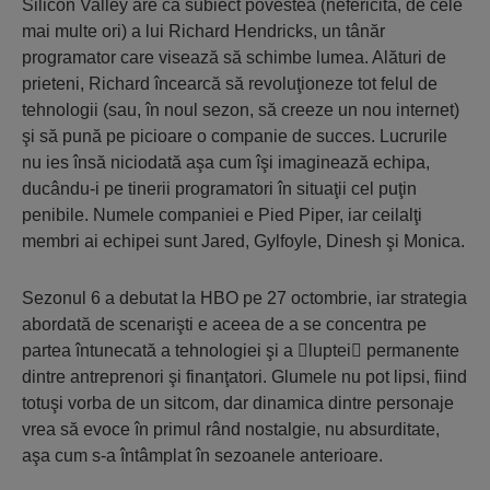
Silicon Valley are ca subiect povestea (nefericită, de cele
mai multe ori) a lui Richard Hendricks, un tânăr
programator care visează să schimbe lumea. Alături de
prieteni, Richard încearcă să revoluţioneze tot felul de
tehnologii (sau, în noul sezon, să creeze un nou internet)
şi să pună pe picioare o companie de succes. Lucrurile
nu ies însă niciodată aşa cum îşi imaginează echipa,
ducându-i pe tinerii programatori în situaţii cel puţin
penibile. Numele companiei e Pied Piper, iar ceilalţi
membri ai echipei sunt Jared, Gylfoyle, Dinesh şi Monica.
Sezonul 6 a debutat la HBO pe 27 octombrie, iar strategia
abordată de scenarişti e aceea de a se concentra pe
partea întunecată a tehnologiei şi a luptei permanente
dintre antreprenori şi finanţatori. Glumele nu pot lipsi, fiind
totuşi vorba de un sitcom, dar dinamica dintre personaje
vrea să evoce în primul rând nostalgie, nu absurditate,
aşa cum s-a întâmplat în sezoanele anterioare.