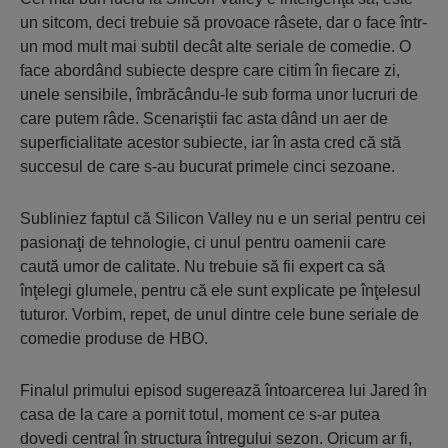
un sitcom, deci trebuie să provoace râsete, dar o face într-
un mod mult mai subtil decât alte seriale de comedie. O
face abordând subiecte despre care citim în fiecare zi,
unele sensibile, îmbrăcându-le sub forma unor lucruri de
care putem râde. Scenariştii fac asta dând un aer de
superficialitate acestor subiecte, iar în asta cred că stă
succesul de care s-au bucurat primele cinci sezoane.
Subliniez faptul că Silicon Valley nu e un serial pentru cei
pasionaţi de tehnologie, ci unul pentru oamenii care
caută umor de calitate. Nu trebuie să fii expert ca să
înţelegi glumele, pentru că ele sunt explicate pe înţelesul
tuturor. Vorbim, repet, de unul dintre cele bune seriale de
comedie produse de HBO.
Finalul primului episod sugerează întoarcerea lui Jared în
casa de la care a pornit totul, moment ce s-ar putea
dovedi central în structura întregului sezon. Oricum ar fi,