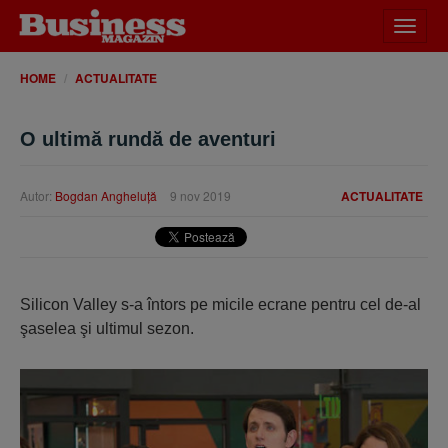
Desch
meniu
HOME
ACTUALITATE
O ultimă rundă de aventuri
Autor:
Bogdan Angheluţă
9 nov 2019
ACTUALITATE
Silicon Valley s-a întors pe micile ecrane pentru cel de-al
şaselea şi ultimul sezon.