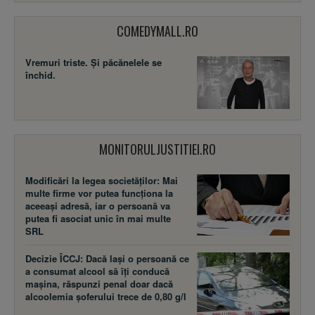
COMEDYMALL.RO
Vremuri triste. Şi păcănelele se
închid.
MONITORULJUSTITIEI.RO
Modificări la legea societăţilor: Mai
multe firme vor putea funcţiona la
aceeaşi adresă, iar o persoană va
putea fi asociat unic în mai multe
SRL
Decizie ÎCCJ: Dacă laşi o persoană ce
a consumat alcool să îţi conducă
maşina, răspunzi penal doar dacă
alcoolemia şoferului trece de 0,80 g/l