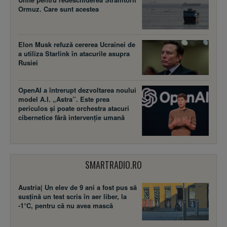
Ormuz. Care sunt acestea
Elon Musk refuză cererea Ucrainei de
a utiliza Starlink în atacurile asupra
Rusiei
OpenAI a întrerupt dezvoltarea noului
model A.I. „Astra”. Este prea
periculos și poate orchestra atacuri
cibernetice fără intervenție umană
SMARTRADIO.RO
Austria| Un elev de 9 ani a fost pus să
susţină un test scris în aer liber, la
-1°C, pentru că nu avea mască