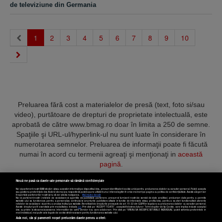
de televiziune din Germania
(current)
1
2
3
4
5
6
7
8
9
10
Preluarea fără cost a materialelor de presă (text, foto si/sau
video), purtătoare de drepturi de proprietate intelectuală, este
aprobată de către www.bmag.ro doar în limita a 250 de semne.
Spaţiile şi URL-ul/hyperlink-ul nu sunt luate în considerare în
numerotarea semnelor. Preluarea de informaţii poate fi făcută
numai în acord cu termenii agreaţi şi menţionaţi in
această
pagină
.
Nouă ne pasă ca datele tale personale să rămână confidențiale
Noi și partenerii noștri
589
stocăm și/sau accesăm informații pe dispozitivul dvs., precum identificatorii cookie unici pentru prelucrarea datelor cu caracter personal. Puteți accepta
sau gestiona preferințele dvs. făcând clic mai jos, respectiv vă puteți opune utilizării unui interes legitim în orice moment pe pagina cu politica de confidențialitate. Aceste alegeri vor
fi raportate partenerilor noștri și nu vă vor afecta navigarea.
Mai multe detalii
Noi si partenerii nostri (retelele de socializare si agentiile de publicitate partenere, precum si furnizorii nostri de servicii de date analitice) prelucram date pentru a permite
Termeni și condiții
Confidențialitate
Cookies
Contact
website-ului sa functioneze, pentru a personaliza continutul si anunturile publicitare afisate in functie de interesele si/sau profilul dvs., pentru a va oferi functionalitati aferente
retelelor de socializare si pentru a analiza traficul pe website. Beneficiati de drepturile prevazute de art. 15-22 din GDPR in legatura cu prelucrarea datelor cu caracter personal.
Aceste drepturi pot fi exercitate prin modalitatea indicata
aici
. Prin click pe “ACCEPT TOATE”, acceptati folosirea tuturor Tehnologiilor de tip Cookie, care implica inclusiv acceptul
dvs. cu privire la stocarea/accesarea informatiilor de catre Vendor-ii cu care colaboram. Prin click pe “VREAU SA MODIFIC SETARILE INDIVIDUAL” puteti schimba preferintele in
mod individual, mai putin cele legate de cookie strict necesare pentru functionarea website-ului.
Atât noi, cât și partenerii noștri prelucrăm datele pentru a oferi:
Copyright © 2025 BUSINESSMEX S.A.