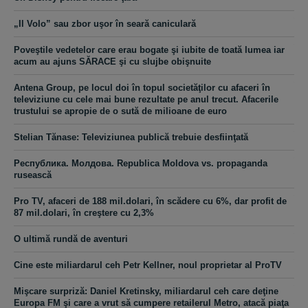
„Il Volo” sau zbor uşor în seară caniculară
Poveştile vedetelor care erau bogate şi iubite de toată lumea iar
acum au ajuns SĂRACE şi cu slujbe obişnuite
Antena Group, pe locul doi în topul societăţilor cu afaceri în
televiziune cu cele mai bune rezultate pe anul trecut. Afacerile
trustului se apropie de o sută de milioane de euro
Stelian Tănase: Televiziunea publică trebuie desfiinţată
Республика. Молдова. Republica Moldova vs. propaganda
rusească
Pro TV, afaceri de 188 mil.dolari, în scădere cu 6%, dar profit de
87 mil.dolari, în creştere cu 2,3%
O ultimă rundă de aventuri
Cine este miliardarul ceh Petr Kellner, noul proprietar al ProTV
Mişcare surpriză: Daniel Kretinsky, miliardarul ceh care deţine
Europa FM şi care a vrut să cumpere retailerul Metro, atacă piaţa