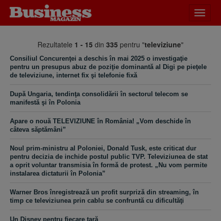
Desch
meniu
Rezultatele
1 - 15
din
335
pentru "
televiziune
"
Consiliul Concurenţei a deschis în mai 2025 o investigaţie
pentru un presupus abuz de poziţie dominantă al Digi pe pieţele
de televiziune, internet fix şi telefonie fixă
După Ungaria, tendinţa consolidării în sectorul telecom se
manifestă şi în Polonia
Apare o nouă TELEVIZIUNE în România! „Vom deschide în
câteva săptămâni”
Noul prim-ministru al Poloniei, Donald Tusk, este criticat dur
pentru decizia de inchide postul public TVP. Televiziunea de stat
a oprit voluntar transmisia în formă de protest. „Nu vom permite
instalarea dictaturii în Polonia”
Warner Bros înregistrează un profit surpriză din streaming, în
timp ce televiziunea prin cablu se confruntă cu dificultăţi
Un Disney pentru fiecare ţară