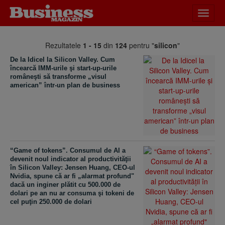
Desch
meniu
Rezultatele
1 - 15
din
124
pentru "
silicon
"
De la Idicel la Silicon Valley. Cum
încearcă IMM-urile şi start-up-urile
româneşti să transforme „visul
american” într-un plan de business
“Game of tokens”. Consumul de AI a
devenit noul indicator al productivităţii
în Silicon Valley: Jensen Huang, CEO-ul
Nvidia, spune că ar fi „alarmat profund"
dacă un inginer plătit cu 500.000 de
dolari pe an nu ar consuma şi tokeni de
cel puţin 250.000 de dolari