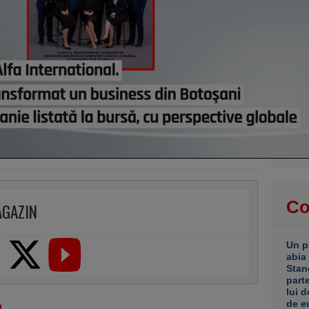
euro 
Catal
de ro
păst
astă
Din h
resur
regio
centr
Dar n
guver
fabri
astă
Co
AGAZIN
Un p
abia
Stan
part
lui d
de e
a