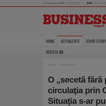
Curs valutar BNR
- 07.08.2026
EUR
- 5.2473 
HOME
ACTUALITATE
COVER STOR
REVISTA BM
Home
Actualitate
O „secetă fără
circulaţia prin
Situaţia s-ar p