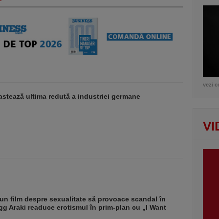
vezi c
stează ultima redută a industriei germane
VI
un film despre sexualitate să provoace scandal în
g Araki readuce erotismul în prim-plan cu „I Want