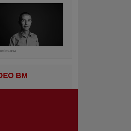
ontinuarea
DEO BM