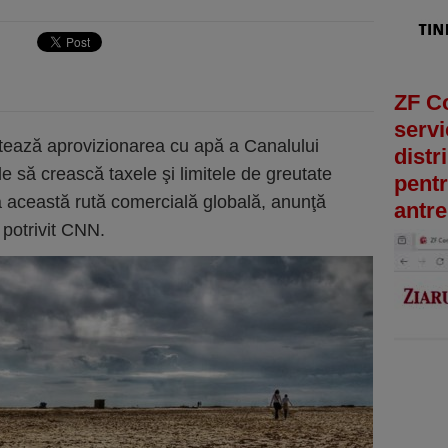
ZF C
servi
tează aprovizionarea cu apă a Canalului
distr
e să crească taxele şi limitele de greutate
pentr
 această rută comercială globală, anunţă
antre
potrivit CNN.