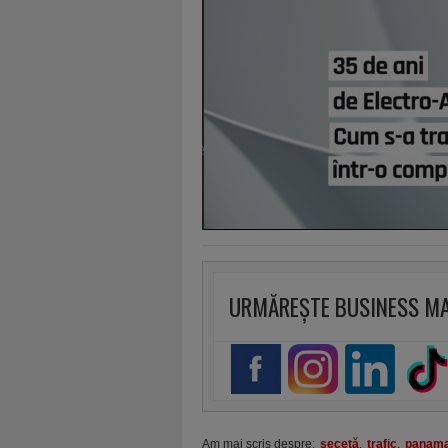
URMĂREȘTE BUSINESS M
Am mai scris despre:
secetă
,
trafic
,
panam