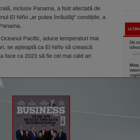
ală, inclusiv Panama, a fost afectată de
ul El Niño „ar putea înrăutăţi" condiţiile, a
i Panama.
ULTIM
 Oceanul Pacific, aduce temperaturi mai
Un co
 an, se aşteaptă ca El Niño să crească
izbuc
astă
ea face ca 2023 să fie cel mai cald an
Meta
istor
copii
astă
Drago
Mega
Hiros
câtev
24.0
toată
astă
Apar 