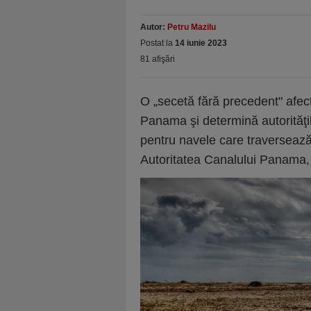
Autor:
Petru Mazilu
Postat la
14 iunie 2023
81 afişări
O „secetă fără precedent" afec
Panama şi determină autorităţil
pentru navele care traversează
Autoritatea Canalului Panama, 