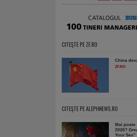
CITEŞTE PE ZF.RO
China deva
ZF.RO
CITEŞTE PE ALEPHNEWS.RO
Mai poate 
2026? Greg
Your Sex”