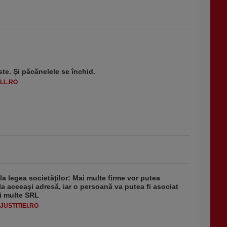
ste. Şi păcănelele se închid.
LL.RO
 la legea societăţilor: Mai multe firme vor putea
la aceeaşi adresă, iar o persoană va putea fi asociat
i multe SRL
USTITIEI.RO