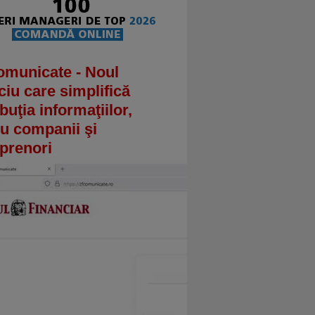
omunicate - Noul
ciu care simplifică
ibuţia informaţiilor,
u companii şi
prenori