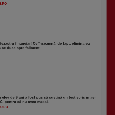
S.RO
dezastru financiar! Ce înseamnă, de fapt, eliminarea
 ce duce spre faliment
 elev de 9 ani a fost pus să susţină un test scris în aer
-1°C, pentru că nu avea mască
O.RO