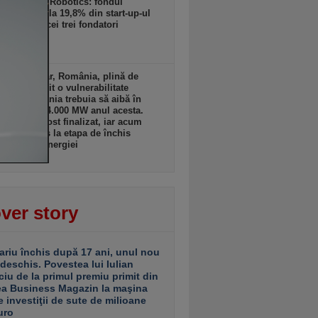
din Adapta Robotics: fondul
yst a ajuns la 19,8% din start-up-ul
botică, iar cei trei fondatori
rează 58%
zi, 09:02
ub imaginar, România, plină de
se, a devenit o vulnerabilitate
nală: România trebuia să aibă în
ale pe gaz 4.000 MW anul acesta.
imic nu a fost finalizat, iar acum
nul a ajuns la etapa de închis
ci în lipsa energiei
zi, 09:01
ver story
ariu închis după 17 ani, unul nou
 deschis. Povestea lui Iulian
ciu de la primul premiu primit din
ea Business Magazin la maşina
e investiţii de sute de milioane
uro