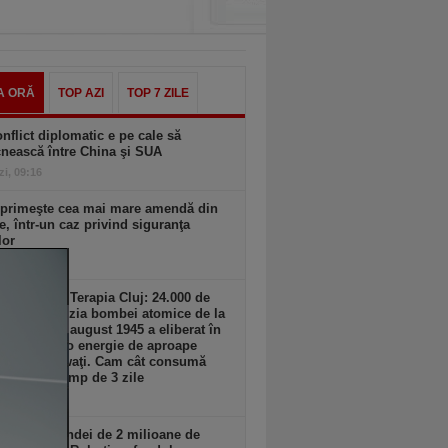
A ORĂ
TOP AZI
TOP 7 ZILE
nflict diplomatic e pe cale să
nească între China şi SUA
zi, 09:16
 primeşte cea mai mare amendă din
ie, într-un caz privind siguranţa
lor
zi, 09:04
ş Damian, Terapia Cluj: 24.000 de
waţi! Explozia bombei atomice de la
hima din 6 august 1945 a eliberat în
a secunde o energie de aproape
00 de Megawaţi. Cam cât consumă
 România timp de 3 zile
zi, 09:03
detaliile rundei de 2 milioane de