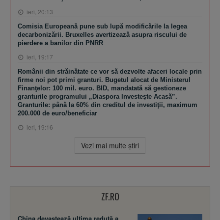
ieri, 20:13
Comisia Europeană pune sub lupă modificările la legea
decarbonizării. Bruxelles avertizează asupra riscului de
pierdere a banilor din PNRR
ieri, 19:17
Românii din străinătate ce vor să dezvolte afaceri locale prin
firme noi pot primi granturi. Bugetul alocat de Ministerul
Finanţelor: 100 mil. euro. BID, mandatată să gestioneze
granturile programului „Diaspora Investeşte Acasă”.
Granturile: până la 60% din creditul de investiţii, maximum
200.000 de euro/beneficiar
ieri, 19:16
Vezi mai multe ştiri
ZF.RO
China devastează ultima redută a