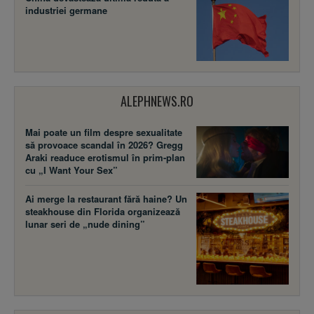
industriei germane
ALEPHNEWS.RO
Mai poate un film despre sexualitate
să provoace scandal în 2026? Gregg
Araki readuce erotismul în prim-plan
cu „I Want Your Sex”
Ai merge la restaurant fără haine? Un
steakhouse din Florida organizează
lunar seri de „nude dining”