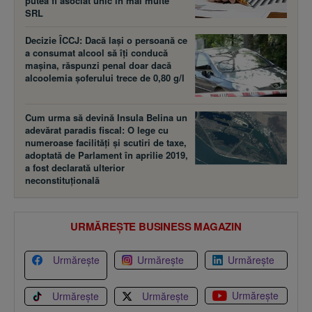
putea fi asociat unic în mai multe
SRL
Decizie ÎCCJ: Dacă laşi o persoană ce
a consumat alcool să îţi conducă
maşina, răspunzi penal doar dacă
alcoolemia şoferului trece de 0,80 g/l
Cum urma să devină Insula Belina un
adevărat paradis fiscal: O lege cu
numeroase facilităţi şi scutiri de taxe,
adoptată de Parlament în aprilie 2019,
a fost declarată ulterior
neconstituţională
URMĂREȘTE BUSINESS MAGAZIN
Urmărește
Urmărește
Urmărește
Urmărește
Urmărește
Urmărește