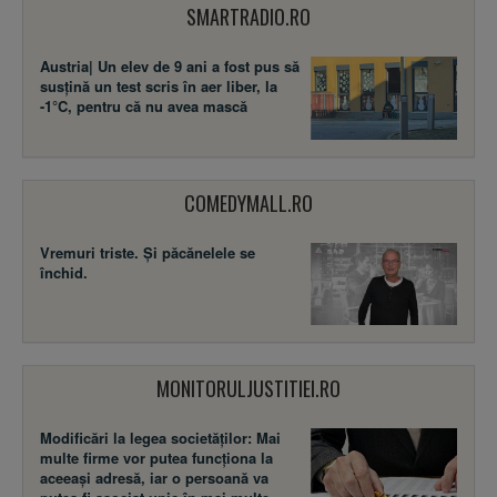
SMARTRADIO.RO
Austria| Un elev de 9 ani a fost pus să
susţină un test scris în aer liber, la
-1°C, pentru că nu avea mască
COMEDYMALL.RO
Vremuri triste. Şi păcănelele se
închid.
MONITORULJUSTITIEI.RO
Modificări la legea societăţilor: Mai
multe firme vor putea funcţiona la
aceeaşi adresă, iar o persoană va