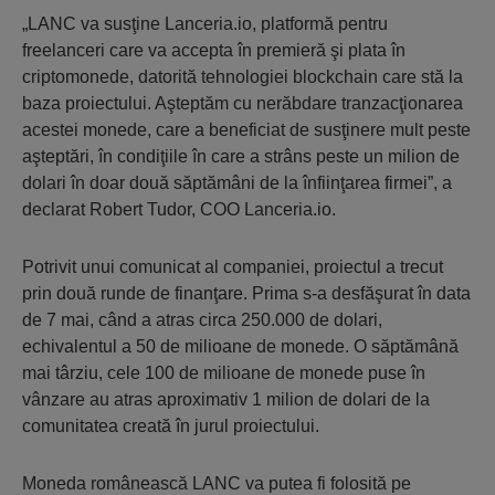
„LANC va susţine Lanceria.io, platformă pentru
freelanceri care va accepta în premieră şi plata în
criptomonede, datorită tehnologiei blockchain care stă la
baza proiectului. Aşteptăm cu nerăbdare tranzacţionarea
acestei monede, care a beneficiat de susţinere mult peste
aşteptări, în condiţiile în care a strâns peste un milion de
dolari în doar două săptămâni de la înfiinţarea firmei”, a
declarat Robert Tudor, COO Lanceria.io.
Potrivit unui comunicat al companiei, proiectul a trecut
prin două runde de finanţare. Prima s-a desfăşurat în data
de 7 mai, când a atras circa 250.000 de dolari,
echivalentul a 50 de milioane de monede. O săptămână
mai târziu, cele 100 de milioane de monede puse în
vânzare au atras aproximativ 1 milion de dolari de la
comunitatea creată în jurul proiectului.
Moneda românească LANC va putea fi folosită pe