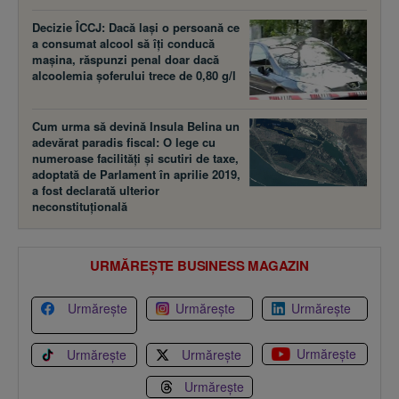
Decizie ÎCCJ: Dacă laşi o persoană ce
a consumat alcool să îţi conducă
maşina, răspunzi penal doar dacă
alcoolemia şoferului trece de 0,80 g/l
Cum urma să devină Insula Belina un
adevărat paradis fiscal: O lege cu
numeroase facilităţi şi scutiri de taxe,
adoptată de Parlament în aprilie 2019,
a fost declarată ulterior
neconstituţională
URMĂREȘTE BUSINESS MAGAZIN
Urmărește
Urmărește
Urmărește
Urmărește
Urmărește
Urmărește
Urmărește