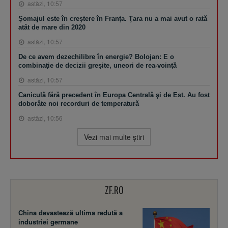
astăzi, 10:57
Şomajul este în creştere în Franţa. Ţara nu a mai avut o rată
atât de mare din 2020
astăzi, 10:57
De ce avem dezechilibre în energie? Bolojan: E o
combinaţie de decizii greşite, uneori de rea-voinţă
astăzi, 10:57
Caniculă fără precedent în Europa Centrală şi de Est. Au fost
doborâte noi recorduri de temperatură
astăzi, 10:56
Vezi mai multe ştiri
ZF.RO
China devastează ultima redută a
industriei germane