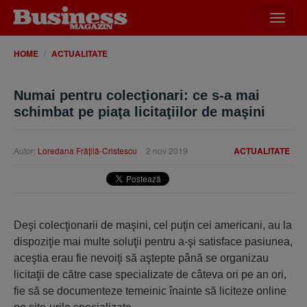
Desch
meniu
HOME
ACTUALITATE
Numai pentru colecţionari: ce s-a mai
schimbat pe piaţa licitaţiilor de maşini
Autor:
Loredana Frăţilă-Cristescu
2 nov 2019
ACTUALITATE
Deşi colecţionarii de maşini, cel puţin cei americani, au la
dispoziţie mai multe soluţii pentru a-şi satisface pasiunea,
aceştia erau fie nevoiţi să aştepte până se organizau
licitaţii de către case specializate de câteva ori pe an ori,
fie să se documenteze temeinic înainte să liciteze online