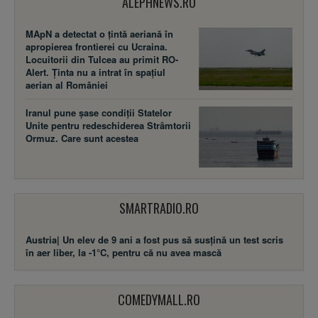
ALEPHNEWS.RO
MApN a detectat o țintă aeriană în
apropierea frontierei cu Ucraina.
Locuitorii din Tulcea au primit RO-
Alert. Ținta nu a intrat în spațiul
aerian al României
Iranul pune șase condiții Statelor
Unite pentru redeschiderea Strâmtorii
Ormuz. Care sunt acestea
SMARTRADIO.RO
Austria| Un elev de 9 ani a fost pus să susţină un test scris
în aer liber, la -1°C, pentru că nu avea mască
COMEDYMALL.RO