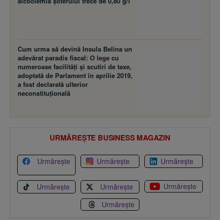
alcoolemia şoferului trece de 0,80 g/l
Cum urma să devină Insula Belina un
adevărat paradis fiscal: O lege cu
numeroase facilităţi şi scutiri de taxe,
adoptată de Parlament în aprilie 2019,
a fost declarată ulterior
neconstituţională
URMĂREȘTE BUSINESS MAGAZIN
Urmărește
Urmărește
Urmărește
Urmărește
Urmărește
Urmărește
Urmărește