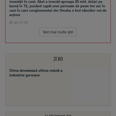
investiţii în cont. Abel a investit aproape 20 mld. dolari pe
bursă în T2, punând capăt unei perioade de peste trei ani în
care în care conglomeratul din Omaha a fost vânzător net de
acţiuni
ieri, 21:02
Vezi mai multe ştiri
ZF.RO
China devastează ultima redută a
industriei germane