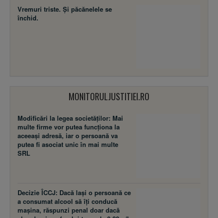
Vremuri triste. Şi păcănelele se
închid.
MONITORULJUSTITIEI.RO
Modificări la legea societăţilor: Mai
multe firme vor putea funcţiona la
aceeaşi adresă, iar o persoană va
putea fi asociat unic în mai multe
SRL
Decizie ÎCCJ: Dacă laşi o persoană ce
a consumat alcool să îţi conducă
maşina, răspunzi penal doar dacă