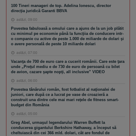
100 Tineri manageri de top. Adelina Ionescu, director
direcţia juridică Garanti BBVA
astăzi, 09:00
Povestea fabuloasă a omului care a ajuns de la un job plătit
cu minimul pe economie până la funcţiia de conducere intr-
o companie cu active de peste 1.000 de miliarde de dolari şi
o avere personală de peste 10 miliarde dolari
astăzi, 07:00
Vacanţa de 700 de euro care a cucerit românii. Care este ţara
unde „Preţul mediu e de 730 de euro de persoană cu bilet
de avion, cazare şapte nopţi, all inclusive” VIDEO
astăzi, 06:00
Povestea tânărului român, fost fotbalist al naţionalei de
juniori, care după ce a lucrat pe vase de croazieră a
construit una dintre cele mai mari reţele de fitness smart-
budget din România
astăzi, 05:00
Greg Abel, urmaşul legendarului Warren Buffett la
conducerea gigantului Berkshire Hathaway, a început să
cheltuiască din cei 366 mld. dolari, cât are fondul de