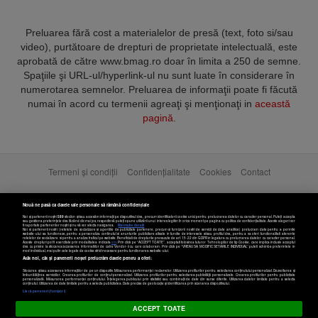
Preluarea fără cost a materialelor de presă (text, foto si/sau
video), purtătoare de drepturi de proprietate intelectuală, este
aprobată de către www.bmag.ro doar în limita a 250 de semne.
Spaţiile şi URL-ul/hyperlink-ul nu sunt luate în considerare în
numerotarea semnelor. Preluarea de informaţii poate fi făcută
numai în acord cu termenii agreaţi şi menţionaţi in
această
pagină
.
Termeni și condiții
Confidențialitate
Cookies
Contact
Copyright © 2025 BUSINESSMEX S.A.
Nouă ne pasă ca datele tale personale să rămână confidențiale
Noi și partenerii noștri
589
stocăm și/sau accesăm informații pe dispozitivul dvs., precum identificatorii cookie unici pentru prelucrarea datelor cu caracter personal. Puteți accepta
sau gestiona preferințele dvs. făcând clic mai jos, respectiv vă puteți opune utilizării unui interes legitim în orice moment pe pagina cu politica de confidențialitate. Aceste alegeri vor
fi raportate partenerilor noștri și nu vă vor afecta navigarea.
Mai multe detalii
Noi si partenerii nostri (retelele de socializare si agentiile de publicitate partenere, precum si furnizorii nostri de servicii de date analitice) prelucram date pentru a permite
website-ului sa functioneze, pentru a personaliza continutul si anunturile publicitare afisate in functie de interesele si/sau profilul dvs., pentru a va oferi functionalitati aferente
retelelor de socializare si pentru a analiza traficul pe website. Beneficiati de drepturile prevazute de art. 15-22 din GDPR in legatura cu prelucrarea datelor cu caracter personal.
Aceste drepturi pot fi exercitate prin modalitatea indicata
aici
. Prin click pe “ACCEPT TOATE”, acceptati folosirea tuturor Tehnologiilor de tip Cookie, care implica inclusiv acceptul
dvs. cu privire la stocarea/accesarea informatiilor de catre Vendor-ii cu care colaboram. Prin click pe “VREAU SA MODIFIC SETARILE INDIVIDUAL” puteti schimba preferintele in
mod individual, mai putin cele legate de cookie strict necesare pentru functionarea website-ului.
Atât noi, cât și partenerii noștri prelucrăm datele pentru a oferi:
Stocarea și/sau accesarea informațiilor de pe un dispozitiv. Măsurarea performanței reclamelor. Utilizarea profilurilor pentru selectarea conținutului personalizat. Dezvoltarea și
îmbunătățirea serviciilor. Crearea profilurilor de conținut personalizat. Utilizarea profilurilor pentru selectarea publicității personalizate. Crearea profilurilor pentru publicitate
personalizată. Măsurarea performanței conținutului. Înțelegerea publicului prin statistici sau combinații de date din surse diferite. Utilizarea datelor limitate pentru a selecta
Setări cookies
conținutul. Utilizarea de date limitate pentru a selecta publicitatea. Date precise de geolocație și identificarea prin scanarea dispozitivului.
Listă parteneri (furnizori)
ACCEPT TOATE