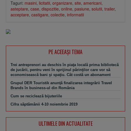
Taguri:
masini
,
licitatii
,
organizare
,
site
,
americani
,
asteptare
,
case
,
dispozitie
,
online
,
pasiune
,
solutii
,
trailer
,
acceptare
,
castigare
,
colectie
,
informatii
PE ACEEAŞI TEMA
Trei antreprenori au deschis în piaţa locală prima bibliotecă
de jucării, pentru veni în sprijinul părinţilor care vor să
economisească bani şi spaţiu. Cât costă un abonament
Grupul DER Touristik anunţă finalizarea integrării Travel
Brands în business-ul din România
Cum se reciclează bijuteriile
Cifra săptămânii 4-10 noiembrie 2019
ULTIMELE DIN ACTUALITATE