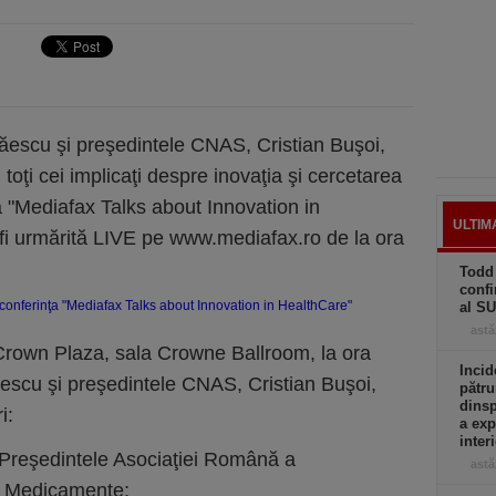
lăescu şi preşedintele CNAS, Cristian Buşoi,
toţi cei implicaţi despre inovaţia şi cercetarea
ţa "Mediafax Talks about Innovation in
ULTIM
fi urmărită LIVE pe www.mediafax.ro de la ora
Todd 
confi
al S
astă
Crown Plaza, sala Crowne Ballroom, la ora
Incid
lǎescu şi preşedintele CNAS, Cristian Buşoi,
pătru
dinsp
i:
a exp
inter
şedintele Asociaţiei Română a
astă
de Medicamente;