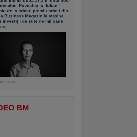
ariu închis după 17 ani, unul nou
 deschis. Povestea lui Iulian
ciu de la primul premiu primit din
ea Business Magazin la maşina
e investiţii de sute de milioane
uro
ontinuarea
DEO BM