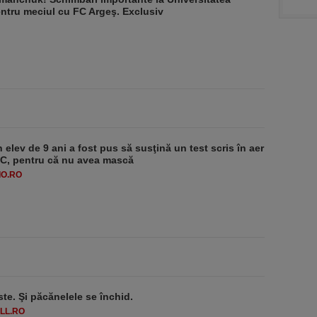
ntru meciul cu FC Argeş. Exclusiv
 elev de 9 ani a fost pus să susţină un test scris în aer
-1°C, pentru că nu avea mască
O.RO
ste. Şi păcănelele se închid.
LL.RO