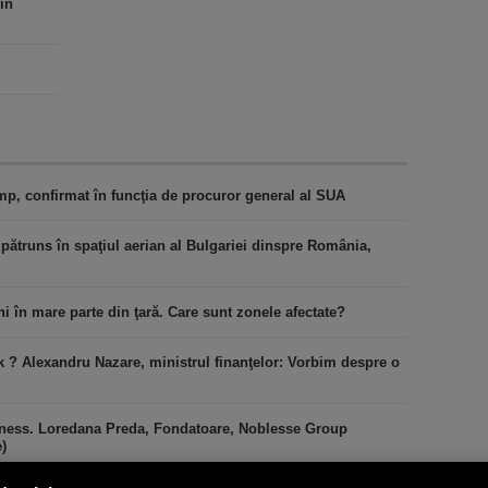
în
ump, confirmat în funcţia de procuror general al SUA
 pătruns în spaţiul aerian al Bulgariei dinspre România,
ni în mare parte din ţară. Care sunt zonele afectate?
k ? Alexandru Nazare, ministrul finanţelor: Vorbim despre o
iness. Loredana Preda, Fondatoare, Noblesse Group
)