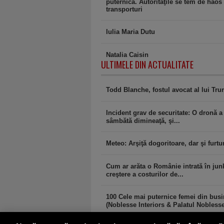
puternică. Autorităţile se tem de haos 
transporturi
Iulia Maria Dutu
Natalia Caisin
ULTIMELE DIN ACTUALITATE
Todd Blanche, fostul avocat al lui Tr
Incident grav de securitate: O dronă a
sâmbătă dimineaţă, şi...
Meteo: Arşiţă dogoritoare, dar şi furtu
Cum ar arăta o Românie intrată în jun
creştere a costurilor de...
100 Cele mai puternice femei din bus
(Noblesse Interiors & Palatul Noblesse