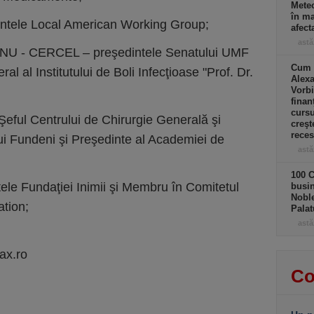
Meteo
în ma
ele Local American Working Group;
afect
astă
INU - CERCEL – preşedintele Senatului UMF
Cum a
l al Institutului de Boli Infecţioase "Prof. Dr.
Alexa
Vorbi
finan
cursu
ful Centrului de Chirurgie Generală şi
creşt
rece
lui Fundeni şi Preşedinte al Academiei de
astă
100 C
e Fundaţiei Inimii şi Membru în Comitetul
busin
Noble
ation;
Palat
astă
ax.ro
Co