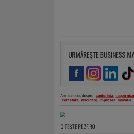
URMĂREȘTE BUSINESS M
Am mai scris despre:
conferinta
,
eugen nic
cercetare
,
discutare
,
implicare
,
inovatie
CITEŞTE PE ZF.RO