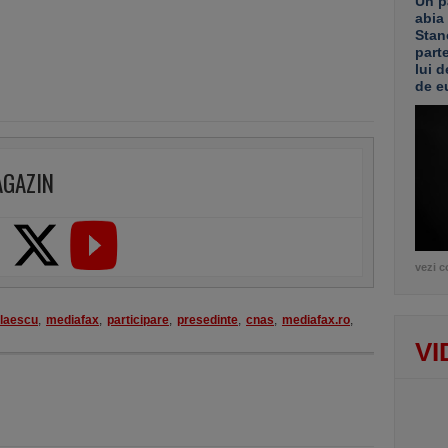
Un p
abia
Stan
part
lui d
de e
AGAZIN
vezi c
olaescu
,
mediafax
,
participare
,
presedinte
,
cnas
,
mediafax.ro
,
VI