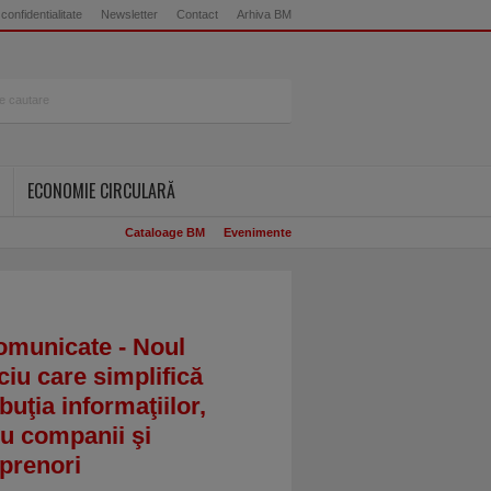
 confidentialitate
Newsletter
Contact
Arhiva BM
ECONOMIE CIRCULARĂ
Cataloage BM
Evenimente
omunicate - Noul
ciu care simplifică
ibuţia informaţiilor,
u companii şi
prenori