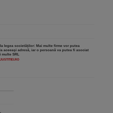
 la legea societăţilor: Mai multe firme vor putea
la aceeaşi adresă, iar o persoană va putea fi asociat
i multe SRL
USTITIEI.RO