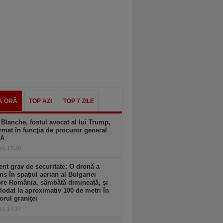
A ORĂ
TOP AZI
TOP 7 ZILE
Blanche, fostul avocat al lui Trump,
rmat în funcţia de procuror general
UA
zi, 17:20
ent grav de securitate: O dronă a
ns în spaţiul aerian al Bulgariei
re România, sâmbătă dimineaţă, şi
lodat la aproximativ 100 de metri în
iorul graniţei
zi, 17:17