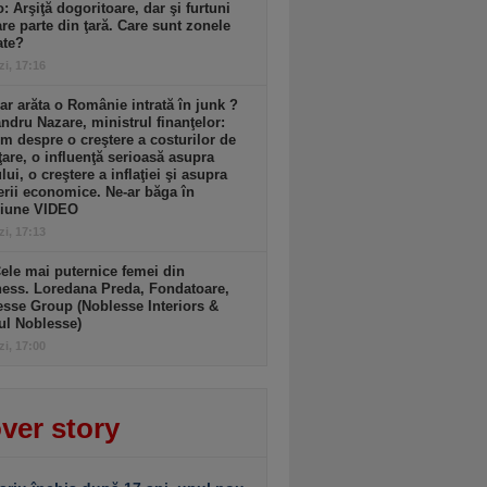
: Arşiţă dogoritoare, dar şi furtuni
re parte din ţară. Care sunt zonele
ate?
zi, 17:16
r arăta o Românie intrată în junk ?
ndru Nazare, ministrul finanţelor:
m despre o creştere a costurilor de
ţare, o influenţă serioasă asupra
lui, o creştere a inflaţiei şi asupra
erii economice. Ne-ar băga în
siune VIDEO
zi, 17:13
ele mai puternice femei din
ess. Loredana Preda, Fondatoare,
sse Group (Noblesse Interiors &
ul Noblesse)
zi, 17:00
ver story