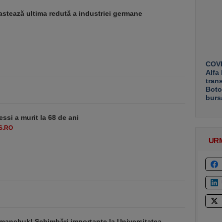
stează ultima redută a industriei germane
COVE
Alfa
tran
Boto
burs
essi a murit la 68 de ani
S.RO
UR
manchuk! Schimbări importante la Universitatea