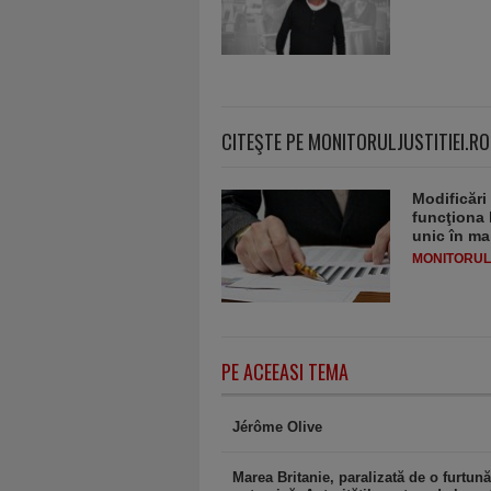
CITEŞTE PE MONITORULJUSTITIEI.RO
Modificări
funcţiona 
unic în ma
MONITORULJ
PE ACEEASI TEMA
Jérôme Olive
Marea Britanie, paralizată de o furtună