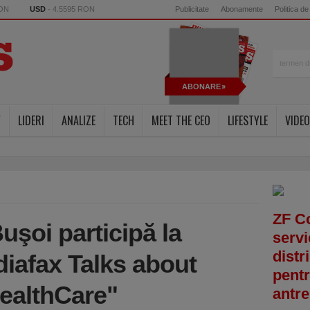
RON
USD
- 4.5595 RON
Publicitate
Abonamente
Politica de
ABONARE
Y
LIDERI
ANALIZE
TECH
MEET THE CEO
LIFESTYLE
VIDEO
ZF C
uşoi participă la
servi
distr
diafax Talks about
pentr
HealthCare"
antre