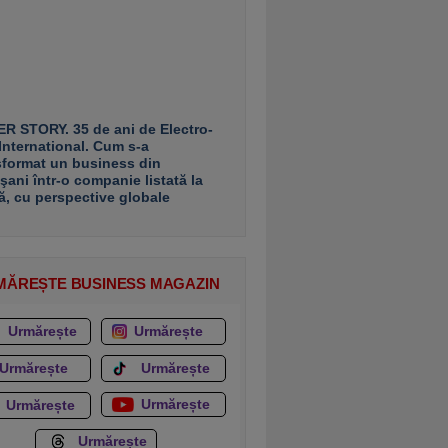
R STORY. 35 de ani de Electro-
 International. Cum s-a
sformat un business din
şani într-o companie listată la
ă, cu perspective globale
MĂREȘTE BUSINESS MAGAZIN
Urmărește
Urmărește
Urmărește
Urmărește
Urmărește
Urmărește
Urmărește