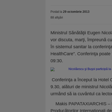
Postat la
29 octombrie 2013
88 afişări
Ministrul Sănătăţii Eugen Nico
vor discuta, marţi, împreună cu 
în sistemul sanitar la conferin
HealthCare". Conferinţa poate 
09:30.
Conferinţa a început la Hotel 
9.30, alături de ministrul Nico
urmând să ia cuvântul ca lector
Makis PAPATAXIARCHIS – Pre
Producătorilor Internaţionali 