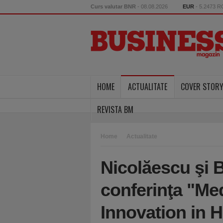
Curs valutar BNR
- 08.08.2026
EUR
- 5.2473 
HOME
ACTUALITATE
COVER STOR
REVISTA BM
Home
Actualitate
Nicolăescu şi B
conferinţa "Me
Innovation in 