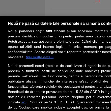
[...]
Nouă ne pasă ca datele tale personale să rămână confi
Noi și partenerii noștri
589
stocăm și/sau accesăm informații pe
precum identificatorii cookie unici pentru prelucrarea datelor c
Puteți accepta sau gestiona preferințele dvs. făcând clic mai jos,
PRIMA PAGINĂ
ACTUALITATE
CO
opune utilizării unui interes legitim în orice moment pe pag
confidențialitate. Aceste alegeri vor fi raportate partenerilor noștr
navigarea.
Mai multe detalii
Social
Link-
Noi si partenerii nostri (retelele de socializare si agentiile de p
Z
iarul 
Urmareste-ne pe Facebook
precum si furnizorii nostri de servicii de date analitice) prel
Despre
permite website-ului sa functioneze, pentru a personaliza conti
Contac
publicitare afisate in functie de interesele si/sau profilul dvs
Contac
functionalitati aferente retelelor de socializare si pentru a analiza
Beneficiati de drepturile prevazute de art. 15-22 din GDPR in leg
Contact
datelor cu caracter personal. Aceste drepturi pot fi exercita
Abonam
indicata
. Prin click pe “ACCEPT TOATE”, acceptati folosirea t
aici
Redact
de tip Cookie, care implica inclusiv acceptul dvs. cu privire l