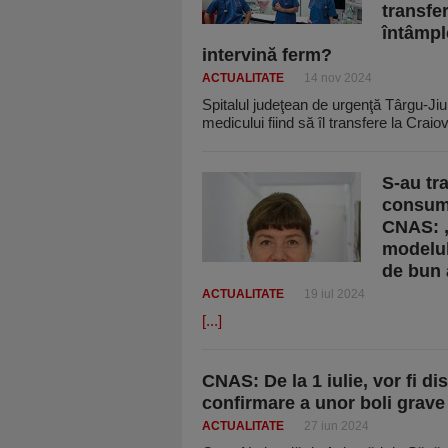
transfe
întâmple
intervină ferm?
ACTUALITATE
14 nov 2024
Spitalul judeţean de urgenţă Târgu-Jiu
medicului fiind să îl transfere la Craio
S-au tr
consum 
CNAS: „
modelul
de bun
ACTUALITATE
19 iul 2024
[...]
CNAS: De la 1 iulie, vor fi di
confirmare a unor boli grave
ACTUALITATE
27 iun 2024