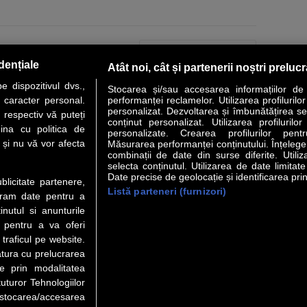
PAGINA URMĂTOARE »
dențiale
Atât noi, cât și partenerii noștri preluc
 dispozitivul dvs.,
Stocarea și/sau accesarea informațiilor de
u caracter personal.
performanței reclamelor. Utilizarea profilurilo
personalizat. Dezvoltarea și îmbunătățirea serv
 respectiv vă puteți
conținut personalizat. Utilizarea profilurilor
VER STORY
LIDERI
ANALIZE
HI-TECH
MEET THE CEO
ina cu politica de
personalizate. Crearea profilurilor pentr
i și nu vă vor afecta
Măsurarea performanței conținutului. Înțelegere
combinații de date din surse diferite. Utiliz
uri utile
Servicii
selecta conținutul. Utilizarea de date limitat
Date precise de geolocație și identificarea prin
ublicitate partenere,
Listă parteneri (furnizori)
Financiar
Politica de confidentialitate
Newsletter
ucram date pentru a
 Noi
Termeni si conditii
RSS
nutul si anunturile
t Redactie
About cookies
., pentru a va oferi
t Marketing
 traficul pe website.
atura cu prelucrarea
 Vanzari
te prin modalitatea
ente print
uturor Tehnologiilor
orii BM
a stocarea/accesarea