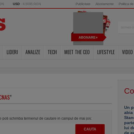
RON
USD
- 4.5595 RON
Publicitate
Abonamente
Politica de
ABONARE
LIDERI
ANALIZE
TECH
MEET THE CEO
LIFESTYLE
VIDEO
Co
CNAS
"
Un p
abia
Stan
te poti schimba termenul de cautare in campul de mai jos:
part
lui d
de e