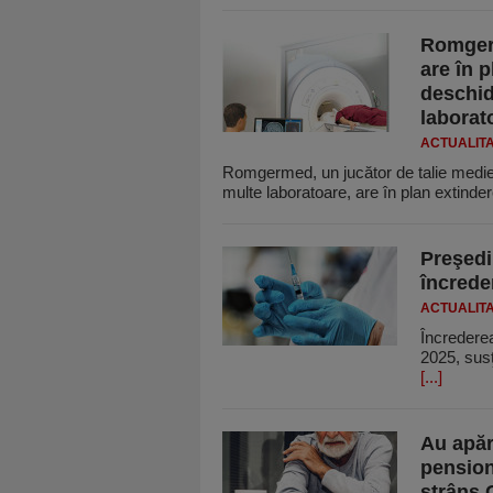
Romgerm
are în 
deschid
laborato
ACTUALIT
Romgermed, un jucător de talie medie c
multe la­boratoare, are în plan extinde
Preşedi
încrede
ACTUALIT
Încrederea
2025, susţ
[...]
Au apăru
pension
strâns 