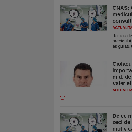
CNAS: C
medicul
consult
ACTUALIT
decizia de
medicului
asiguratulu
Ciolacu
importa
mld. de
Valerie
ACTUALIT
[...]
De ce m
zeci de
motiv c