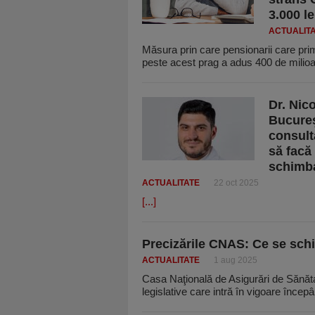
3.000 l
ACTUALIT
Măsura prin care pensionarii care prim
peste acest prag a adus 400 de milioa
Dr. Nic
Bucureş
consulta
să facă 
schimba
ACTUALITATE
22 oct 2025
[...]
Precizările CNAS: Ce se schi
ACTUALITATE
1 aug 2025
Casa Naţională de Asigurări de Sănăta
legislative care intră în vigoare înce