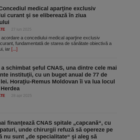
oncediul medical aparţine exclusiv
ui curant şi se eliberează în ziua
ului
ATE
27 iun 2025
 acordare a concediului medical aparţine exclusiv
 curant, fundamentată de starea de sănătate obiectivă a
i, iar
[...]
 a schimbat şeful CNAS, una dintre cele mai
nte instituţii, cu un buget anual de 77 de
 lei. Horaţiu-Remus Moldovan îi va lua locul
i Herdea
ATE
28 apr 2025
ai finanţează CNAS spitale „capcană“, cu
 paturi, unde chirurgii refuză să opereze pe
ă nu sunt „de specialitate“ şi aleg să