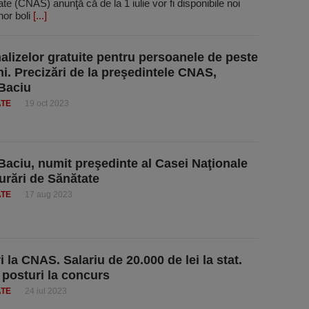
e (CNAS) anunţă că de la 1 iulie vor fi disponibile noi
nor boli
[...]
nalizelor gratuite pentru persoanele de peste
ni. Precizări de la preşedintele CNAS,
Baciu
ATE
19 oct 2023
Baciu, numit preşedinte al Casei Naţionale
urări de Sănătate
ATE
17 aug 2023
 la CNAS. Salariu de 20.000 de lei la stat.
 posturi la concurs
ATE
24 iul 2023