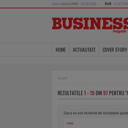
Curs valutar BNR
- 06.08.2026
EUR
- 5.2473 
HOME
ACTUALITATE
COVER STORY
Home
REZULTATELE
1 - 15
DIN
97
PENTRU "
Daca nu esti multumit de rezultatele gasi