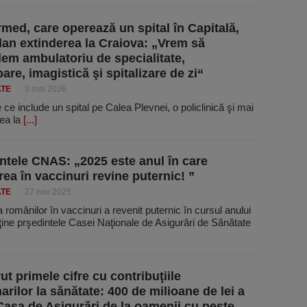
ed, care operează un spital în Capitală,
plan extinderea la Craiova: „Vrem să
em ambulatoriu de specialitate,
are, imagistică şi spitalizare de zi“
ATE
3 mai 2026
e include un spital pe Calea Plevnei, o policlinică şi mai
rea la
[...]
ntele CNAS: „2025 este anul în care
rea în vaccinuri revine puternic! ”
ATE
27 nov 2025
 românilor în vaccinuri a revenit puternic în cursul anului
ine prşedintele Casei Naţionale de Asigurări de Sănătate
t primele cifre cu contribuţiile
arilor la sănătate: 400 de milioane de lei a
Casa de Asigurări de la oamenii cu peste