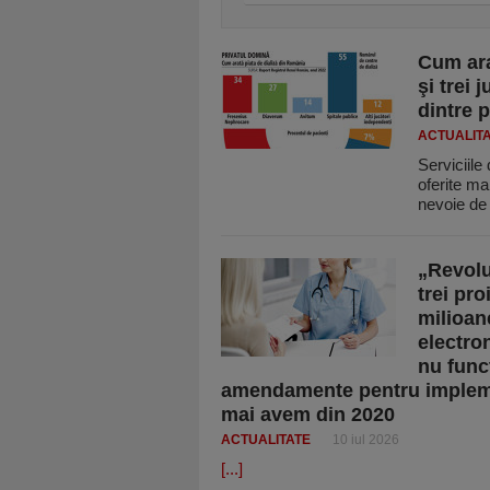
Cum arat
şi trei 
dintre p
ACTUALIT
Serviciile
oferite ma
nevoie d
„Revolu
trei pro
milioan
electron
nu func
amendamente pentru impleme
mai avem din 2020
ACTUALITATE
10 iul 2026
[...]