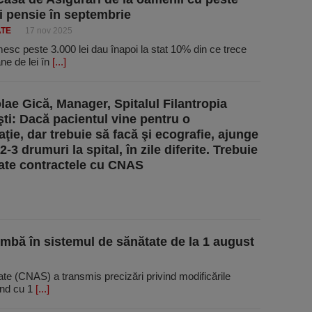
ei pensie în septembrie
ATE
17 nov 2025
esc peste 3.000 lei dau înapoi la stat 10% din ce trece
ne de lei în
[...]
olae Gică, Manager, Spitalul Filantropia
ti: Dacă pacientul vine pentru o
ţie, dar trebuie să facă şi ecografie, ajunge
2-3 drumuri la spital, în zile diferite. Trebuie
te contractele cu CNAS
mbă în sistemul de sănătate de la 1 august
te (CNAS) a transmis precizări privind modificările
pând cu 1
[...]