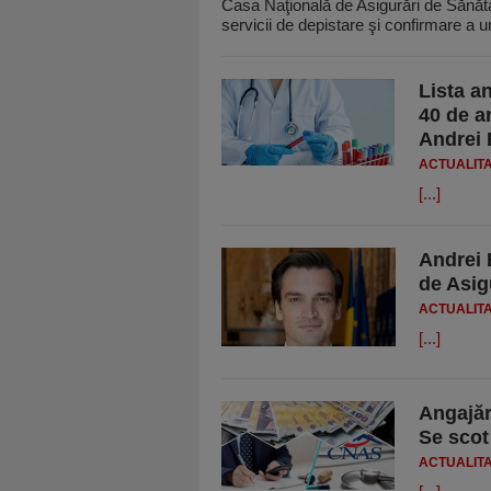
Casa Naţională de Asigurări de Sănătat
servicii de depistare şi confirmare a u
Lista a
40 de a
Andrei 
ACTUALIT
[...]
Andrei 
de Asig
ACTUALIT
[...]
Angajări
Se scot
ACTUALIT