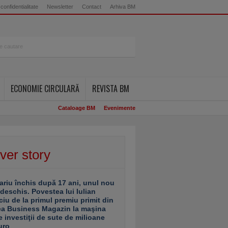
 confidentialitate
Newsletter
Contact
Arhiva BM
ECONOMIE CIRCULARĂ
REVISTA BM
Cataloage BM
Evenimente
ver story
ariu închis după 17 ani, unul nou
 deschis. Povestea lui Iulian
ciu de la primul premiu primit din
ea Business Magazin la maşina
e investiţii de sute de milioane
uro