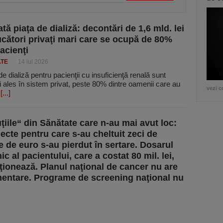
ă piaţa de dializă: decontări de 1,6 mld. lei
jucători privaţi mari care se ocupă de 80%
acienţi
ATE
14 iul 2026
 de dializă pentru pacienţii cu insuficienţă renală sunt
i ales în sistem privat, peste 80% dintre oamenii care au
vezi c
e
[...]
ţiile“ din Sănătate care n-au mai avut loc:
iecte pentru care s-au cheltuit zeci de
e de euro s-au pierdut în sertare. Dosarul
ic al pacientului, care a costat 80 mil. lei,
ţionează. Planul naţional de cancer nu are
ntare. Programe de screening naţional nu