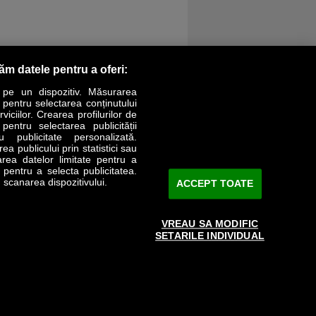
răm datele pentru a oferi:
 pe un dispozitiv. Măsurarea
r pentru selectarea conținutului
iciilor. Crearea profilurilor de
 pentru selectarea publicității
LIFESTYLE
SPECIAL
OPINII
u publicitate personalizată.
a publicului prin statistici sau
area datelor limitate pentru a
Revista Business Magazin
e pentru a selecta publicitatea.
 scanarea dispozitivului.
ACCEPT TOATE
Abonează-te şi primeşte revista acasă
saptămânal
VREAU SA MODIFIC
Discount:
15%
SETARILE INDIVIDUAL
Arhivă revistă
ABONARE