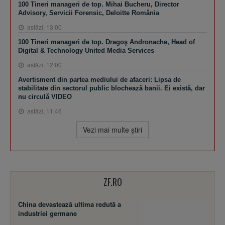
100 Tineri manageri de top. Mihai Bucheru, Director
Advisory, Servicii Forensic, Deloitte România
astăzi, 13:00
100 Tineri manageri de top. Dragoş Andronache, Head of
Digital & Technology United Media Services
astăzi, 12:00
Avertisment din partea mediului de afaceri: Lipsa de
stabilitate din sectorul public blochează banii. Ei există, dar
nu circulă VIDEO
astăzi, 11:46
Vezi mai multe ştiri
ZF.RO
China devastează ultima redută a
industriei germane