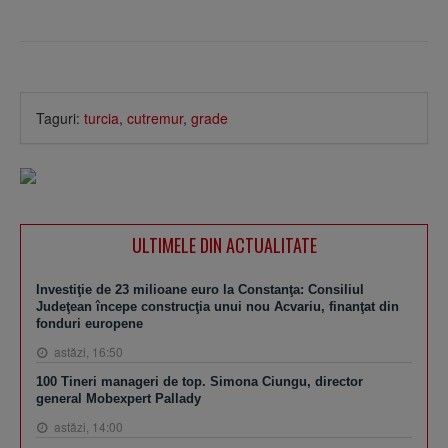
Taguri:
turcia
,
cutremur
,
grade
ULTIMELE DIN ACTUALITATE
Investiţie de 23 milioane euro la Constanţa: Consiliul
Judeţean începe construcţia unui nou Acvariu, finanţat din
fonduri europene
astăzi, 16:50
100 Tineri manageri de top. Simona Ciungu, director
general Mobexpert Pallady
astăzi, 14:00