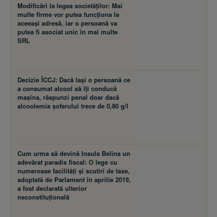
Modificări la legea societăţilor: Mai
multe firme vor putea funcţiona la
aceeaşi adresă, iar o persoană va
putea fi asociat unic în mai multe
SRL
Decizie ÎCCJ: Dacă laşi o persoană ce
a consumat alcool să îţi conducă
maşina, răspunzi penal doar dacă
alcoolemia şoferului trece de 0,80 g/l
Cum urma să devină Insula Belina un
adevărat paradis fiscal: O lege cu
numeroase facilităţi şi scutiri de taxe,
adoptată de Parlament în aprilie 2019,
a fost declarată ulterior
neconstituţională