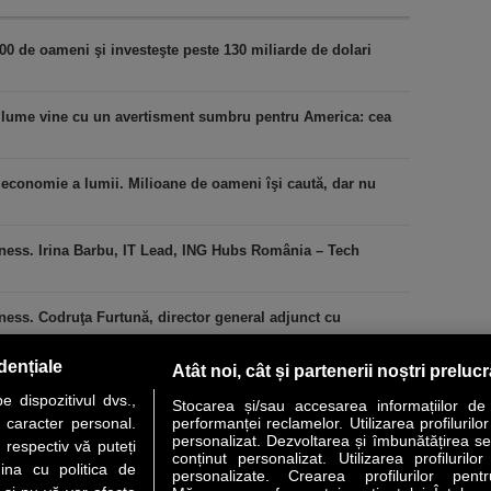
00 de oameni şi investeşte peste 130 miliarde de dolari
n lume vine cu un avertisment sumbru pentru America: cea
economie a lumii. Milioane de oameni îşi caută, dar nu
iness. Irina Barbu, IT Lead, ING Hubs România – Tech
ness. Codruţa Furtună, director general adjunct cu
dențiale
Atât noi, cât și partenerii noștri preluc
 dispozitivul dvs.,
Stocarea și/sau accesarea informațiilor de
u caracter personal.
performanței reclamelor. Utilizarea profilurilo
personalizat. Dezvoltarea și îmbunătățirea serv
 respectiv vă puteți
conținut personalizat. Utilizarea profilurilor
VER STORY
LIDERI
ANALIZE
HI-TECH
MEET THE CEO
ina cu politica de
personalizate. Crearea profilurilor pentr