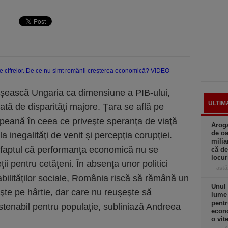
şească Ungaria ca dimensiune a PIB-ului,
ULTIM
tă de disparităţi majore. Ţara se află pe
opeană în ceea ce priveşte speranţa de viaţă
Aroga
de oa
a inegalităţi de venit şi percepţia corupţiei.
milia
 faptul că performanţa economică nu se
că de
locu
ţii pentru cetăţeni. În absenţa unor politici
astă
bilităţilor sociale, România riscă să rămână un
Unul 
te pe hârtie, dar care nu reuşeşte să
lume
pentr
stenabil pentru populaţie, subliniază Andreea
econo
o vit