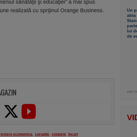
meniul sănătăţii şi educaţiei” a mai spus
une realizată cu sprijinul Orange Business.
Un p
abia
Stan
part
lui d
de e
AGAZIN
vezi c
VI
restere economica
,
coruptie
,
cetateni
,
locuri