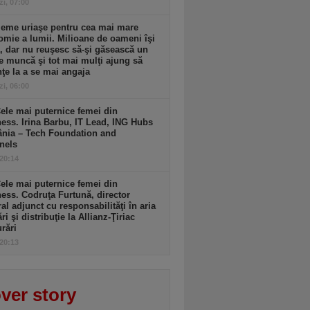
zi, 07:00
leme uriaşe pentru cea mai mare
mie a lumii. Milioane de oameni îşi
, dar nu reuşesc să-şi găsească un
e muncă şi tot mai mulţi ajung să
ţe la a se mai angaja
zi, 06:00
ele mai puternice femei din
ess. Irina Barbu, IT Lead, ING Hubs
nia – Tech Foundation and
nels
 20:14
ele mai puternice femei din
ess. Codruţa Furtună, director
al adjunct cu responsabilităţi în aria
ri şi distribuţie la Allianz-Ţiriac
rări
 20:13
ver story