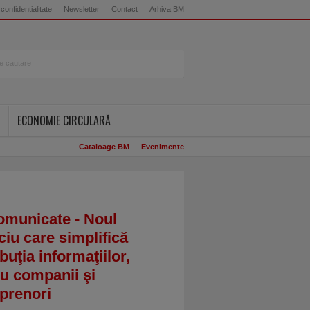
 confidentialitate
Newsletter
Contact
Arhiva BM
ECONOMIE CIRCULARĂ
Cataloage BM
Evenimente
omunicate - Noul
ciu care simplifică
ibuţia informaţiilor,
u companii şi
prenori