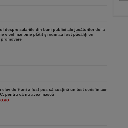
l despre salariile din bani publici ale jucătorilor de la
e e cel mai bine plătit și cum au fost păcăliți cu
e promovare
 elev de 9 ani a fost pus să susţină un test scris în aer
-1°C, pentru că nu avea mască
O.RO