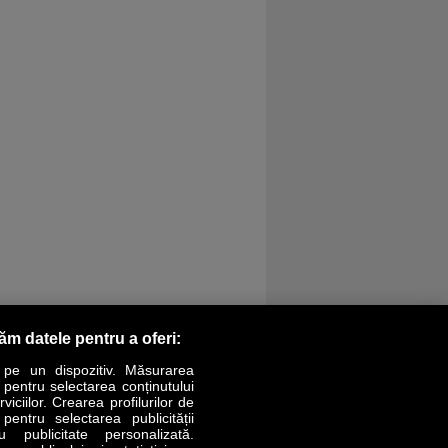
răm datele pentru a oferi:
 pe un dispozitiv. Măsurarea
r pentru selectarea conținutului
iciilor. Crearea profilurilor de
 pentru selectarea publicității
LIFESTYLE
SPECIAL
OPINII
u publicitate personalizată.