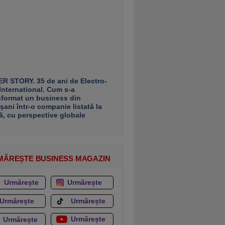
R STORY. 35 de ani de Electro-
 International. Cum s-a
sformat un business din
şani într-o companie listată la
ă, cu perspective globale
MĂREȘTE BUSINESS MAGAZIN
Urmărește
Urmărește
Urmărește
Urmărește
Urmărește
Urmărește