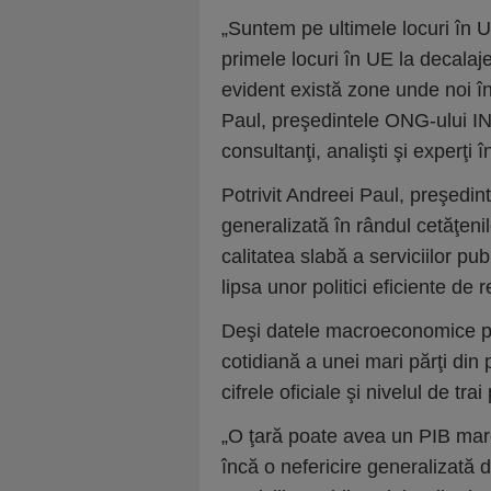
„Suntem pe ultimele locuri în 
primele locuri în UE la decalaje
evident există zone unde noi î
Paul, preşedintele ONG-ului 
consultanţi, analişti şi experţi
Potrivit Andreei Paul, preşedin
generalizată în rândul cetăţen
calitatea slabă a serviciilor pub
lipsa unor politici eficiente de r
Deşi datele macroeconomice pot
cotidiană a unei mari părţi din 
cifrele oficiale şi nivelul de tra
„O ţară poate avea un PIB mare,
încă o nefericire generalizată di