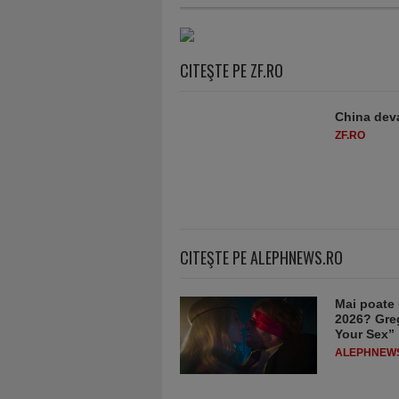
CITEŞTE PE ZF.RO
China deva
ZF.RO
CITEŞTE PE ALEPHNEWS.RO
Mai poate 
2026? Greg
Your Sex”
ALEPHNEW