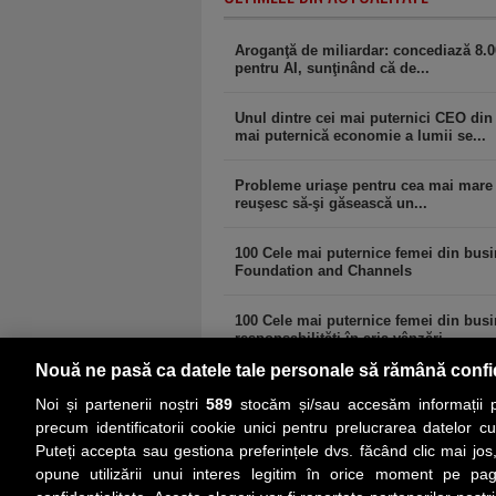
Aroganţă de miliardar: concediază 8.0
pentru AI, sunţinând că de...
Unul dintre cei mai puternici CEO di
mai puternică economie a lumii se...
Probleme uriaşe pentru cea mai mare 
reuşesc să-şi găsească un...
100 Cele mai puternice femei din bus
Foundation and Channels
100 Cele mai puternice femei din busi
responsabilităţi în aria vânzări...
Nouă ne pasă ca datele tale personale să rămână confi
Noi și partenerii noștri
589
stocăm și/sau accesăm informații pe
precum identificatorii cookie unici pentru prelucrarea datelor c
Puteți accepta sau gestiona preferințele dvs. făcând clic mai jos,
PRIMA PAGINĂ
ACTUALITATE
CO
opune utilizării unui interes legitim în orice moment pe pag