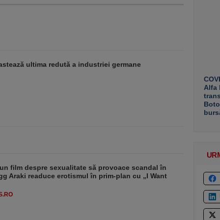
stează ultima redută a industriei germane
COVE
Alfa
tran
Boto
burs
UR
un film despre sexualitate să provoace scandal în
g Araki readuce erotismul în prim-plan cu „I Want
S.RO