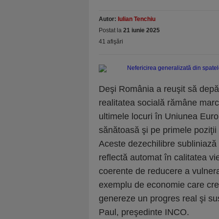
Autor:
Iulian Tenchiu
Postat la
21 iunie 2025
41 afişări
Deşi România a reuşit să depă
realitatea socială rămâne marca
ultimele locuri în Uniunea Eur
sănătoasă şi pe primele poziţii l
Aceste dezechilibre subliniază
reflectă automat în calitatea vie
coerente de reducere a vulnera
exemplu de economie care creş
genereze un progres real şi su
Paul, preşedinte INCO.