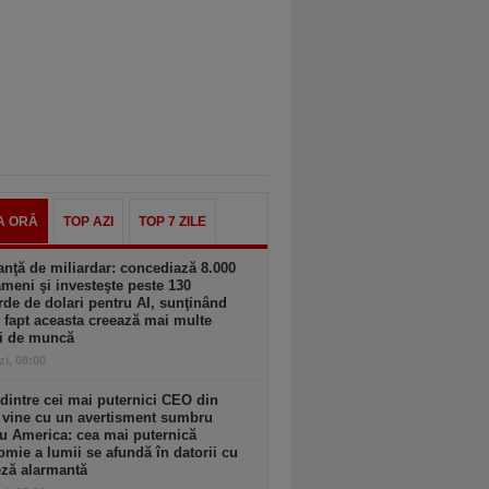
A ORĂ
TOP AZI
TOP 7 ZILE
nţă de miliardar: concediază 8.000
meni şi investeşte peste 130
rde de dolari pentru AI, sunţinând
 fapt aceasta creează mai multe
ri de muncă
zi, 08:00
dintre cei mai puternici CEO din
 vine cu un avertisment sumbru
u America: cea mai puternică
mie a lumii se afundă în datorii cu
eză alarmantă