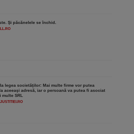
ste. Şi păcănelele se închid.
LL.RO
 la legea societăţilor: Mai multe firme vor putea
la aceeaşi adresă, iar o persoană va putea fi asociat
i multe SRL
USTITIEI.RO