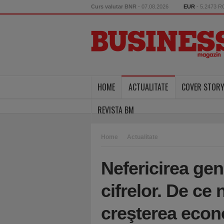
Curs valutar BNR
- 07.08.2026
EUR
- 5.2473 
HOME
ACTUALITATE
COVER STOR
REVISTA BM
Home
Actualitate
Nefericirea gen
cifrelor. De ce
creşterea eco