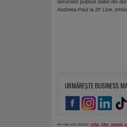
serviciilor publice slabe din do
Andreea Paul la ZF Live, emisi
URMĂREȘTE BUSINESS M
Am mai scris despre:
refuz
,
cifre
,
romani
,
c