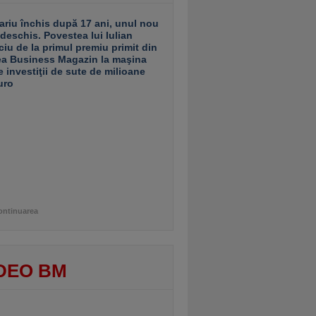
ariu închis după 17 ani, unul nou
 deschis. Povestea lui Iulian
ciu de la primul premiu primit din
ea Business Magazin la maşina
e investiţii de sute de milioane
uro
ontinuarea
DEO BM