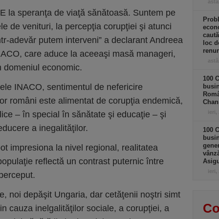
astă
UE la speranţa de viaţă sănătoasă. Suntem pe
Prob
le de venituri, la percepţia corupţiei şi atunci
econo
caută
ntr-adevăr putem interveni” a declarant Andreea
loc d
renun
INACO, care aduce la aceeaşi masă manageri,
astă
 în domeniul economic.
100 C
tele INACO, sentimentul de nefericire
busin
Româ
ilor români este alimentat de corupţia endemică,
Chan
ieri,
lice – în special în sănătate şi educaţie – şi
educere a inegalităţilor.
100 C
busin
gener
 impresiona la nivel regional, realitatea
vânză
populaţie reflectă un contrast puternic între
Asigu
ieri,
i perceput.
 noi depăşit Ungaria, dar cetăţenii noştri simt
Co
n cauza inelgalităţilor sociale, a corupţiei, a