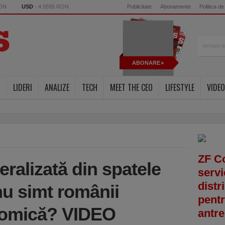
RON
USD
- 4.5595 RON
Publicitate
Abonamente
Politica de
ABONARE
Y
LIDERI
ANALIZE
TECH
MEET THE CEO
LIFESTYLE
VIDEO
ZF C
eralizată din spatele
servi
distr
 nu simt românii
pentr
nomică? VIDEO
antre