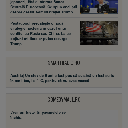
japonezi, fără a informa Banca
Centrală Europeană. Ce spun analiștii
despre gestul Administrației Trump
Pentagonul pregătește o nouă
strategie nucleară în cazul unui
conflict cu Rusia sau China. La ce
opțiuni militare ar putea recurge
Trump
SMARTRADIO.RO
Austria| Un elev de 9 ani a fost pus să susţină un test scris
în aer liber, la -1°C, pentru că nu avea mască
COMEDYMALL.RO
Vremuri triste. Şi păcănelele se
închid.