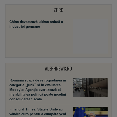
ZF.RO
China devastează ultima redută a
industriei germane
ALEPHNEWS.RO
România scapă de retrogradarea în
categoria „junk” și în evaluarea
Moody’s: Agenția avertizează că
instabilitatea politică poate încetini
consolidarea fiscală
Financial Times: Statele Unite au
vândut euro pentru a cumpăra yeni