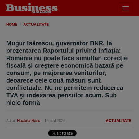
Desch
meniu
HOME
ACTUALITATE
Mugur Isărescu, guvernator BNR, la
prezentarea Raportului privind Inflaţia:
România nu poate face simultan corecţie
fiscală şi creştere economică bazată pe
consum, pe majorarea veniturilor,
deoarece cele două măsuri sunt
conflictuale. Nu ne permitem reducerea
TVA şi indexarea pensiilor acum. Sub
nicio formă
Autor:
Roxana Rosu
19 mai 2026
ACTUALITATE