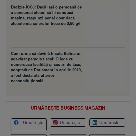
Decizie ÎCCJ: Dacă laşi o persoană ce
a consumat alcool să îţi conducă
maşina, răspunzi penal doar dacă
alcoolemia şoferului trece de 0,80 g/l
Cum urma să devină Insula Belina un
adevărat paradis fiscal: O lege cu
numeroase facilităţi şi scutiri de taxe,
adoptată de Parlament în aprilie 2019,
a fost declarată ulterior
neconstituţională
URMĂREȘTE BUSINESS MAGAZIN
Urmărește
Urmărește
Urmărește