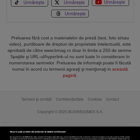
Urmărește
Urmărește
Urmărește
Urmărește
Preluarea fără cost a materialelor de presă (text, foto si/sau
video), purtătoare de drepturi de proprietate intelectuală, este
aprobată de către www.bmag.ro doar în limita a 250 de semne.
Spaţiile şi URL-ul/hyperlink-ul nu sunt luate în considerare în
numerotarea semnelor. Preluarea de informaţii poate fi făcută
numai în acord cu termenii agreaţi şi menţionaţi in
această
pagină
.
Termeni și condiții
Confidențialitate
Cookies
Contact
Copyright © 2025 BUSINESSMEX S.A.
Nouă ne pasă ca datele tale personale să rămână confidențiale
Noi și partenerii noștri
589
stocăm și/sau accesăm informații pe dispozitivul dvs., precum identificatorii cookie unici pentru prelucrarea datelor cu caracter personal. Puteți accepta
sau gestiona preferințele dvs. făcând clic mai jos, respectiv vă puteți opune utilizării unui interes legitim în orice moment pe pagina cu politica de confidențialitate. Aceste alegeri vor