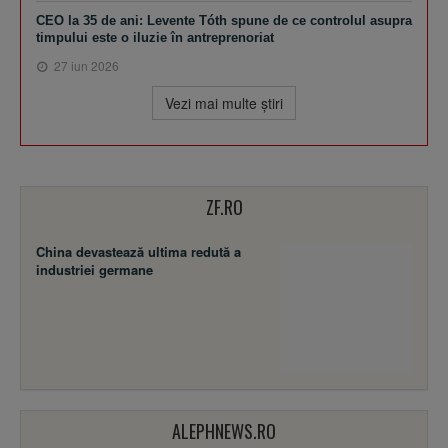
CEO la 35 de ani: Levente Tóth spune de ce controlul asupra
timpului este o iluzie în antreprenoriat
27 iun 2026
Vezi mai multe ştiri
ZF.RO
China devastează ultima redută a
industriei germane
ALEPHNEWS.RO