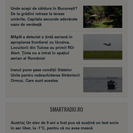
Unde scapi de căldura în București?
De la grădini retrase la terase
umbrite, Capitala ascunde adevărate
oaze de verdeață
MApN a detectat o țintă aeriană în
apropierea frontierei cu Ucraina.
Locuitorii din Tulcea au primit RO-
Alert. Ținta nu a intrat în spațiul
aerian al României
Iranul pune șase condiții Statelor
Unite pentru redeschiderea Strâmtorii
Ormuz. Care sunt acestea
SMARTRADIO.RO
Austria| Un elev de 9 ani a fost pus să susţină un test scris
în aer liber, la -1°C, pentru că nu avea mască