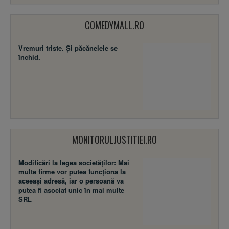
COMEDYMALL.RO
Vremuri triste. Şi păcănelele se
închid.
MONITORULJUSTITIEI.RO
Modificări la legea societăţilor: Mai
multe firme vor putea funcţiona la
aceeaşi adresă, iar o persoană va
putea fi asociat unic în mai multe
SRL