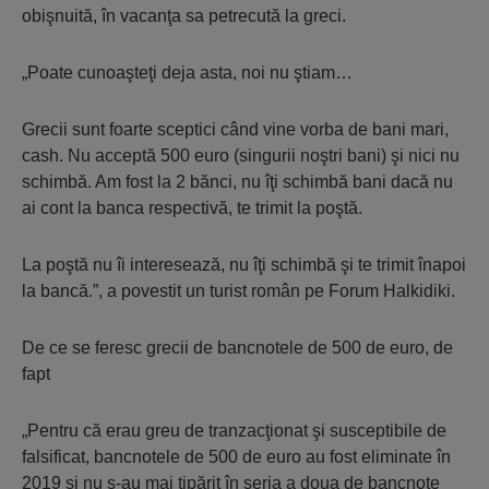
obişnuită, în vacanţa sa petrecută la greci.
„Poate cunoaşteţi deja asta, noi nu ştiam…
Grecii sunt foarte sceptici când vine vorba de bani mari,
cash. Nu acceptă 500 euro (singurii noştri bani) şi nici nu
schimbă. Am fost la 2 bănci, nu îţi schimbă bani dacă nu
ai cont la banca respectivă, te trimit la poştă.
La poştă nu îi interesează, nu îţi schimbă şi te trimit înapoi
la bancă.”, a povestit un turist român pe Forum Halkidiki.
De ce se feresc grecii de bancnotele de 500 de euro, de
fapt
„Pentru că erau greu de tranzacţionat şi susceptibile de
falsificat, bancnotele de 500 de euro au fost eliminate în
2019 şi nu s-au mai tipărit în seria a doua de bancnote