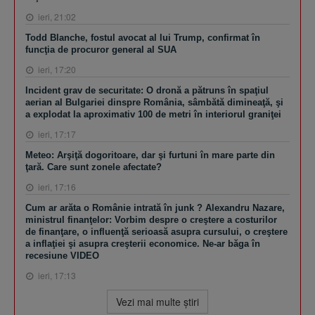
ieri, 21:02
Todd Blanche, fostul avocat al lui Trump, confirmat în
funcţia de procuror general al SUA
ieri, 17:20
Incident grav de securitate: O dronă a pătruns în spaţiul
aerian al Bulgariei dinspre România, sâmbătă dimineaţă, şi
a explodat la aproximativ 100 de metri în interiorul graniţei
ieri, 17:17
Meteo: Arşiţă dogoritoare, dar şi furtuni în mare parte din
ţară. Care sunt zonele afectate?
ieri, 17:16
Cum ar arăta o Românie intrată în junk ? Alexandru Nazare,
ministrul finanţelor: Vorbim despre o creştere a costurilor
de finanţare, o influenţă serioasă asupra cursului, o creştere
a inflaţiei şi asupra creşterii economice. Ne-ar băga în
recesiune VIDEO
ieri, 17:13
Vezi mai multe ştiri