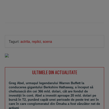
Taguri:
actrita
,
replici
,
scena
ULTIMELE DIN ACTUALITATE
Greg Abel, urmaşul legendarului Warren Buffett la
conducerea gigantului Berkshire Hathaway, a început să
cheltuiască din cei 366 mld. dolari, cât are fondul de
investiţii în cont. Abel a investit aproape 20 mld. dolari pe
bursă în T2, punând capăt unei perioade de peste trei ani în
care în care conglomeratul din Omaha a fost vânzător net de
acţiuni