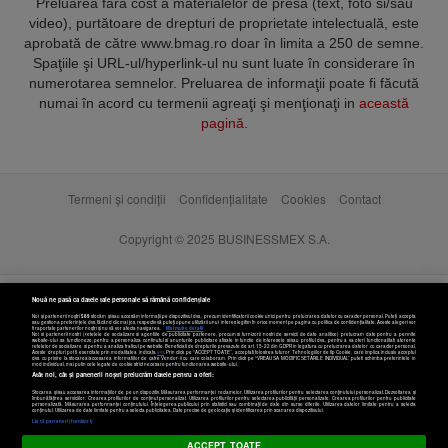
Preluarea fără cost a materialelor de presă (text, foto si/sau
video), purtătoare de drepturi de proprietate intelectuală, este
aprobată de către www.bmag.ro doar în limita a 250 de semne.
Spaţiile şi URL-ul/hyperlink-ul nu sunt luate în considerare în
numerotarea semnelor. Preluarea de informaţii poate fi făcută
numai în acord cu termenii agreaţi şi menţionaţi in
această
pagină
.
Termeni și condiții
Confidențialitate
Cookies
Contact
Copyright © 2025 BUSINESSMEX S.A.
Nouă ne pasă ca datele tale personale să rămână confidențiale
Noi și partenerii noștri
589
stocăm și/sau accesăm informații pe dispozitivul dvs., precum identificatorii cookie unici pentru prelucrarea datelor cu caracter personal. Puteți accepta
sau gestiona preferințele dvs. făcând clic mai jos, respectiv vă puteți opune utilizării unui interes legitim în orice moment pe pagina cu politica de confidențialitate. Aceste alegeri vor
fi raportate partenerilor noștri și nu vă vor afecta navigarea.
Mai multe detalii
Noi si partenerii nostri (retelele de socializare si agentiile de publicitate partenere, precum si furnizorii nostri de servicii de date analitice) prelucram date pentru a permite
website-ului sa functioneze, pentru a personaliza continutul si anunturile publicitare afisate in functie de interesele si/sau profilul dvs., pentru a va oferi functionalitati aferente
retelelor de socializare si pentru a analiza traficul pe website. Beneficiati de drepturile prevazute de art. 15-22 din GDPR in legatura cu prelucrarea datelor cu caracter personal.
Aceste drepturi pot fi exercitate prin modalitatea indicata
aici
. Prin click pe “ACCEPT TOATE”, acceptati folosirea tuturor Tehnologiilor de tip Cookie, care implica inclusiv acceptul
dvs. cu privire la stocarea/accesarea informatiilor de catre Vendor-ii cu care colaboram. Prin click pe “VREAU SA MODIFIC SETARILE INDIVIDUAL” puteti schimba preferintele in
mod individual, mai putin cele legate de cookie strict necesare pentru functionarea website-ului.
Atât noi, cât și partenerii noștri prelucrăm datele pentru a oferi:
Stocarea și/sau accesarea informațiilor de pe un dispozitiv. Măsurarea performanței reclamelor. Utilizarea profilurilor pentru selectarea conținutului personalizat. Dezvoltarea și
îmbunătățirea serviciilor. Crearea profilurilor de conținut personalizat. Utilizarea profilurilor pentru selectarea publicității personalizate. Crearea profilurilor pentru publicitate
personalizată. Măsurarea performanței conținutului. Înțelegerea publicului prin statistici sau combinații de date din surse diferite. Utilizarea datelor limitate pentru a selecta
Setări cookies
conținutul. Utilizarea de date limitate pentru a selecta publicitatea. Date precise de geolocație și identificarea prin scanarea dispozitivului.
Listă parteneri (furnizori)
ACCEPT TOATE