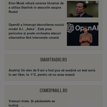
Elon Musk refuză cererea Ucrainei de
a utiliza Starlink în atacurile asupra
Rusiei
OpenAI a întrerupt dezvoltarea noului
model A.I. „Astra”. Este prea
periculos și poate orchestra atacuri
cibernetice fără intervenție umană
SMARTRADIO.RO
Austria| Un elev de 9 ani a fost pus să susţină un test scris
în aer liber, la -1°C, pentru că nu avea mască
COMEDYMALL.RO
Vremuri triste. Şi păcănelele se
închid.