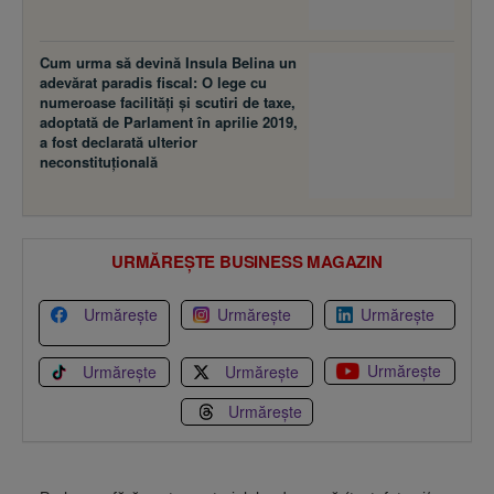
Cum urma să devină Insula Belina un
adevărat paradis fiscal: O lege cu
numeroase facilităţi şi scutiri de taxe,
adoptată de Parlament în aprilie 2019,
a fost declarată ulterior
neconstituţională
URMĂREȘTE BUSINESS MAGAZIN
Urmărește
Urmărește
Urmărește
Urmărește
Urmărește
Urmărește
Urmărește