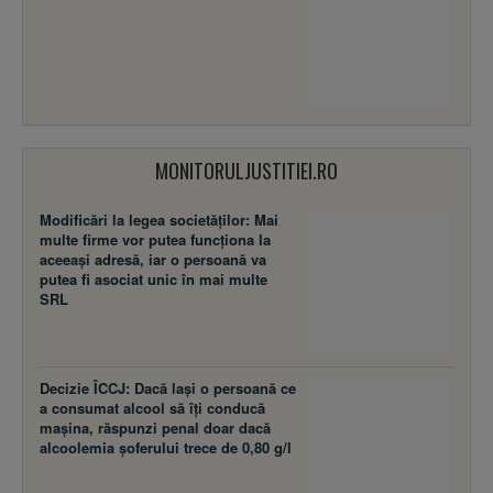
MONITORULJUSTITIEI.RO
Modificări la legea societăţilor: Mai
multe firme vor putea funcţiona la
aceeaşi adresă, iar o persoană va
putea fi asociat unic în mai multe
SRL
Decizie ÎCCJ: Dacă laşi o persoană ce
a consumat alcool să îţi conducă
maşina, răspunzi penal doar dacă
alcoolemia şoferului trece de 0,80 g/l