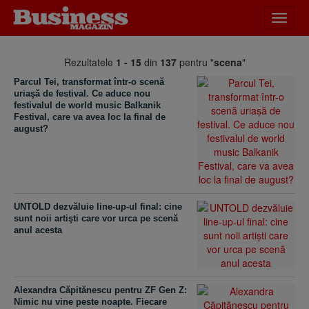
Desch
meniu
Rezultatele
1 - 15
din
137
pentru "
scena
"
Parcul Tei, transformat într-o scenă
uriaşă de festival. Ce aduce nou
festivalul de world music Balkanik
Festival, care va avea loc la final de
august?
UNTOLD dezvăluie line-up-ul final: cine
sunt noii artişti care vor urca pe scenă
anul acesta
Alexandra Căpitănescu pentru ZF Gen Z:
Nimic nu vine peste noapte. Fiecare