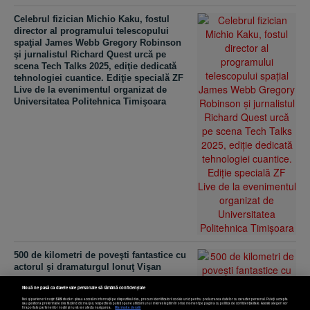
Celebrul fizician Michio Kaku, fostul
director al programului telescopului
spaţial James Webb Gregory Robinson
şi jurnalistul Richard Quest urcă pe
scena Tech Talks 2025, ediţie dedicată
tehnologiei cuantice. Ediţie specială ZF
Live de la evenimentul organizat de
Universitatea Politehnica Timişoara
500 de kilometri de poveşti fantastice cu
actorul şi dramaturgul Ionuţ Vişan
Nouă ne pasă ca datele tale personale să rămână confidențiale
Noi și partenerii noștri
589
stocăm și/sau accesăm informații pe dispozitivul dvs., precum identificatorii cookie unici pentru prelucrarea datelor cu caracter personal. Puteți accepta
sau gestiona preferințele dvs. făcând clic mai jos, respectiv vă puteți opune utilizării unui interes legitim în orice moment pe pagina cu politica de confidențialitate. Aceste alegeri vor
fi raportate partenerilor noștri și nu vă vor afecta navigarea.
Mai multe detalii