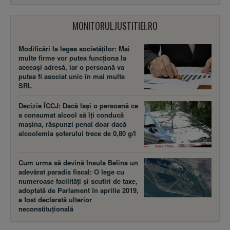
MONITORULJUSTITIEI.RO
Modificări la legea societăţilor: Mai
multe firme vor putea funcţiona la
aceeaşi adresă, iar o persoană va
putea fi asociat unic în mai multe
SRL
Decizie ÎCCJ: Dacă laşi o persoană ce
a consumat alcool să îţi conducă
maşina, răspunzi penal doar dacă
alcoolemia şoferului trece de 0,80 g/l
Cum urma să devină Insula Belina un
adevărat paradis fiscal: O lege cu
numeroase facilităţi şi scutiri de taxe,
adoptată de Parlament în aprilie 2019,
a fost declarată ulterior
neconstituţională