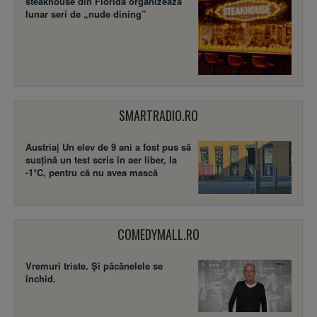
steakhouse din Florida organizează
lunar seri de „nude dining”
SMARTRADIO.RO
Austria| Un elev de 9 ani a fost pus să
susţină un test scris în aer liber, la
-1°C, pentru că nu avea mască
COMEDYMALL.RO
Vremuri triste. Şi păcănelele se
închid.