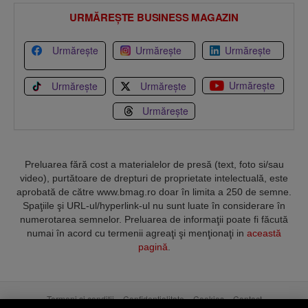
URMĂREȘTE BUSINESS MAGAZIN
Urmărește
Urmărește
Urmărește
Urmărește
Urmărește
Urmărește
Urmărește
Preluarea fără cost a materialelor de presă (text, foto si/sau
video), purtătoare de drepturi de proprietate intelectuală, este
aprobată de către www.bmag.ro doar în limita a 250 de semne.
Spaţiile şi URL-ul/hyperlink-ul nu sunt luate în considerare în
numerotarea semnelor. Preluarea de informaţii poate fi făcută
numai în acord cu termenii agreaţi şi menţionaţi in
această
pagină
.
Termeni și condiții
Confidențialitate
Cookies
Contact