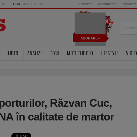
RON
USD
- 4.5595 RON
Publicitate
Abonamente
Politica de
ABONARE
Y
LIDERI
ANALIZE
TECH
MEET THE CEO
LIFESTYLE
VIDEO
porturilor, Răzvan Cuc,
DNA în calitate de martor