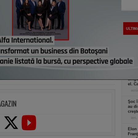
ULTIM
Wash
puter
astă
Warre
măsur
la un
singu
el. C
astă
AGAZIN
Şoc î
au di
creşt
ieri,
Elon 
Franţ