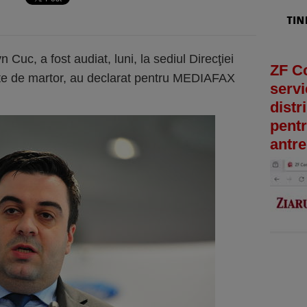
 Cuc, a fost audiat, luni, la sediul Direcţiei
ZF C
tate de martor, au declarat pentru MEDIAFAX
servi
distr
pentr
antre