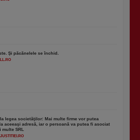
ste. Şi păcănelele se închid.
LL.RO
 la legea societăţilor: Mai multe firme vor putea
la aceeaşi adresă, iar o persoană va putea fi asociat
i multe SRL
USTITIEI.RO