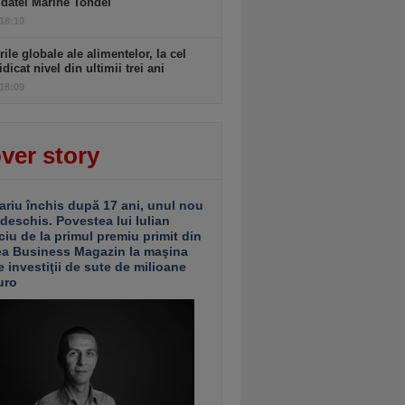
datei Marine Tondel
 18:10
rile globale ale alimentelor, la cel
idicat nivel din ultimii trei ani
 18:09
ver story
ariu închis după 17 ani, unul nou
 deschis. Povestea lui Iulian
ciu de la primul premiu primit din
ea Business Magazin la maşina
e investiţii de sute de milioane
uro