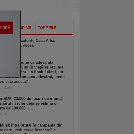
A ORĂ
TOP AZI
TOP 7 ZILE
ington, dincolo de Casa Albă:
ea nu ridică vocea
zi, 05:00
n Buffett spune că adevărata
ă a succesului în viaţă se rezumă
 singur cuvânt. La finalul vieţii, un
r lucru va conta cu adevărat, crede
are este acesta?
zi, 03:00
n SUA. 23.000 de locuri de muncă
spărut în iulie deşi se estima o
ere de 100.000
 18:11
Musk intră brutal în campania din
a: cere „reducerea la tăcere” a