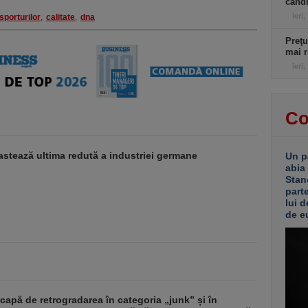
candi
ieri,
sporturilor
,
calitate
,
dna
Preţu
mai r
ieri,
Co
stează ultima redută a industriei germane
Un p
abia
Stan
part
lui d
de e
apă de retrogradarea în categoria „junk” și în