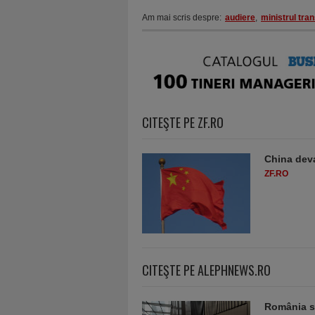
Am mai scris despre:
audiere
,
ministrul tran
CITEŞTE PE ZF.RO
China deva
ZF.RO
CITEŞTE PE ALEPHNEWS.RO
România sc