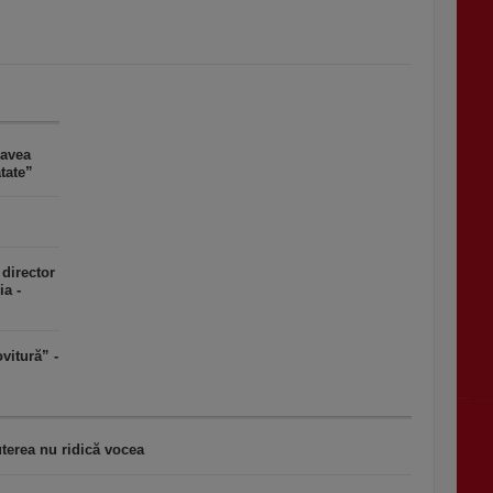
 avea
tate”
 director
a -
vitură” -
terea nu ridică vocea