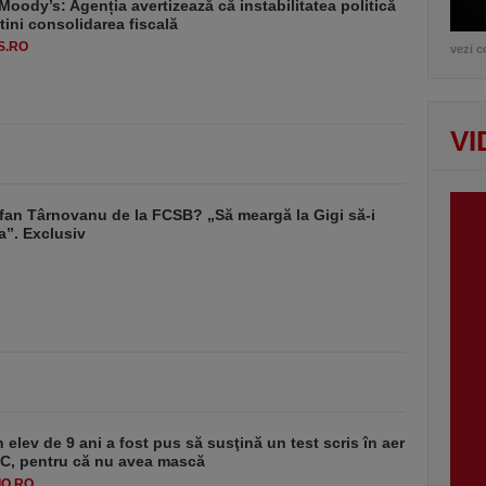
Moody’s: Agenția avertizează că instabilitatea politică
tini consolidarea fiscală
S.RO
vezi c
VI
fan Târnovanu de la FCSB? „Să meargă la Gigi să-i
a”. Exclusiv
 elev de 9 ani a fost pus să susţină un test scris în aer
-1°C, pentru că nu avea mască
O.RO