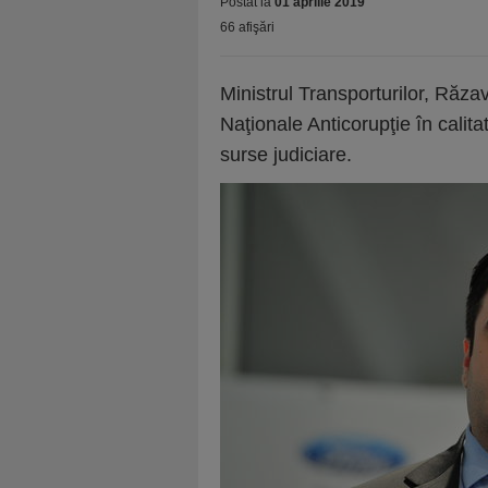
Postat la
01 aprilie 2019
66 afişări
Ministrul Transporturilor, Răzavn
Naţionale Anticorupţie în cali
surse judiciare.