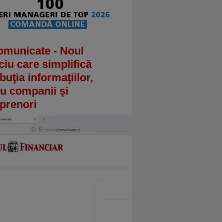
omunicate - Noul
ciu care simplifică
ibuţia informaţiilor,
u companii şi
prenori