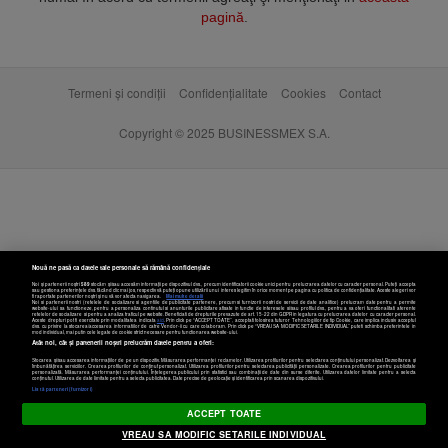
pagină
.
Termeni și condiții
Confidențialitate
Cookies
Contact
Copyright © 2025 BUSINESSMEX S.A.
Nouă ne pasă ca datele tale personale să rămână confidențiale
Noi și partenerii noștri
589
stocăm și/sau accesăm informații pe dispozitivul dvs., precum identificatorii cookie unici pentru prelucrarea datelor cu caracter personal. Puteți accepta
sau gestiona preferințele dvs. făcând clic mai jos, respectiv vă puteți opune utilizării unui interes legitim în orice moment pe pagina cu politica de confidențialitate. Aceste alegeri vor
fi raportate partenerilor noștri și nu vă vor afecta navigarea.
Mai multe detalii
Noi si partenerii nostri (retelele de socializare si agentiile de publicitate partenere, precum si furnizorii nostri de servicii de date analitice) prelucram date pentru a permite
website-ului sa functioneze, pentru a personaliza continutul si anunturile publicitare afisate in functie de interesele si/sau profilul dvs., pentru a va oferi functionalitati aferente
retelelor de socializare si pentru a analiza traficul pe website. Beneficiati de drepturile prevazute de art. 15-22 din GDPR in legatura cu prelucrarea datelor cu caracter personal.
Aceste drepturi pot fi exercitate prin modalitatea indicata
aici
. Prin click pe “ACCEPT TOATE”, acceptati folosirea tuturor Tehnologiilor de tip Cookie, care implica inclusiv acceptul
dvs. cu privire la stocarea/accesarea informatiilor de catre Vendor-ii cu care colaboram. Prin click pe “VREAU SA MODIFIC SETARILE INDIVIDUAL” puteti schimba preferintele in
mod individual, mai putin cele legate de cookie strict necesare pentru functionarea website-ului.
Atât noi, cât și partenerii noștri prelucrăm datele pentru a oferi:
Stocarea și/sau accesarea informațiilor de pe un dispozitiv. Măsurarea performanței reclamelor. Utilizarea profilurilor pentru selectarea conținutului personalizat. Dezvoltarea și
îmbunătățirea serviciilor. Crearea profilurilor de conținut personalizat. Utilizarea profilurilor pentru selectarea publicității personalizate. Crearea profilurilor pentru publicitate
personalizată. Măsurarea performanței conținutului. Înțelegerea publicului prin statistici sau combinații de date din surse diferite. Utilizarea datelor limitate pentru a selecta
Setări cookies
conținutul. Utilizarea de date limitate pentru a selecta publicitatea. Date precise de geolocație și identificarea prin scanarea dispozitivului.
Listă parteneri (furnizori)
ACCEPT TOATE
VREAU SA MODIFIC SETARILE INDIVIDUAL