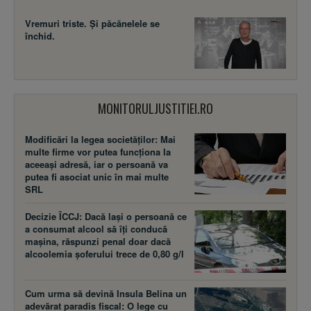
Vremuri triste. Şi păcănelele se
închid.
MONITORULJUSTITIEI.RO
Modificări la legea societăţilor: Mai
multe firme vor putea funcţiona la
aceeaşi adresă, iar o persoană va
putea fi asociat unic în mai multe
SRL
Decizie ÎCCJ: Dacă laşi o persoană ce
a consumat alcool să îţi conducă
maşina, răspunzi penal doar dacă
alcoolemia şoferului trece de 0,80 g/l
Cum urma să devină Insula Belina un
adevărat paradis fiscal: O lege cu