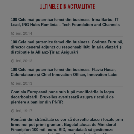
ULTIMELE DIN ACTUALITATE
100 Cele mai puternice femei din business. Irina Barbu, IT
Lead, ING Hubs România – Tech Foundation and Channels
ieri, 20:14
100 Cele mai puternice femei din business. Codruţa Furtună,
director general adjunct cu responsabilităţi în aria vânzări şi
distribuţie la Allianz-Ţiriac Asigurări
ieri, 20:13
100 Cele mai puternice femei din business. Flavia Husar,
Cofondatoare şi Chief Innovation Officer, Innovation Labs
ieri, 20:13
Comisia Europeană pune sub lupă modificările la legea
decarbonizării. Bruxelles avertizează asupra riscului de
pierdere a banilor din PNRR
ieri, 19:17
Românii din străinătate ce vor să dezvolte afaceri locale prin
firme noi pot primi granturi. Bugetul alocat de Ministerul
Finanţelor: 100 mil. euro. BID, mandatată să gestioneze