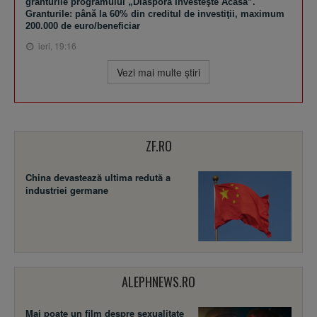
granturile programului „Diaspora Investeşte Acasă”.
Granturile: până la 60% din creditul de investiţii, maximum
200.000 de euro/beneficiar
ieri, 19:16
Vezi mai multe ştiri
ZF.RO
China devastează ultima redută a
industriei germane
ALEPHNEWS.RO
Mai poate un film despre sexualitate