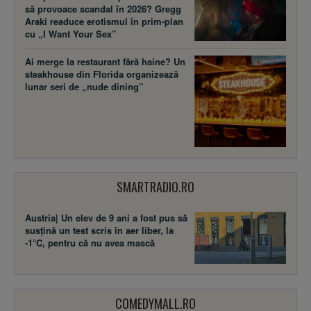
să provoace scandal în 2026? Gregg
Araki readuce erotismul în prim-plan
cu „I Want Your Sex”
Ai merge la restaurant fără haine? Un
steakhouse din Florida organizează
lunar seri de „nude dining”
SMARTRADIO.RO
Austria| Un elev de 9 ani a fost pus să
susţină un test scris în aer liber, la
-1°C, pentru că nu avea mască
COMEDYMALL.RO