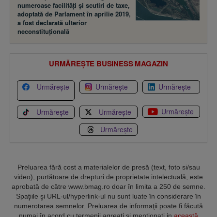
numeroase facilităţi şi scutiri de taxe,
adoptată de Parlament în aprilie 2019,
a fost declarată ulterior
neconstituţională
URMĂREȘTE BUSINESS MAGAZIN
Urmărește
Urmărește
Urmărește
Urmărește
Urmărește
Urmărește
Urmărește
Preluarea fără cost a materialelor de presă (text, foto si/sau
video), purtătoare de drepturi de proprietate intelectuală, este
aprobată de către www.bmag.ro doar în limita a 250 de semne.
Spaţiile şi URL-ul/hyperlink-ul nu sunt luate în considerare în
numerotarea semnelor. Preluarea de informaţii poate fi făcută
numai în acord cu termenii agreaţi şi menţionaţi in
această