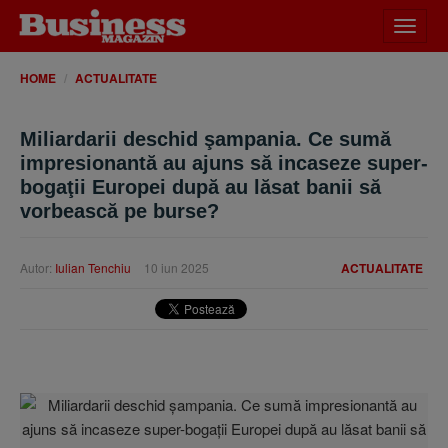
Desch
meniu
HOME
ACTUALITATE
Miliardarii deschid şampania. Ce sumă
impresionantă au ajuns să incaseze super-
bogaţii Europei după au lăsat banii să
vorbească pe burse?
Autor:
Iulian Tenchiu
10 iun 2025
ACTUALITATE