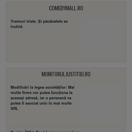
COMEDYMALL.RO
Vremuri triste. Şi păcănelele se
închid.
MONITORULJUSTITIEI.RO
Modificări la legea societăţilor: Mai
multe firme vor putea funcţiona la
aceeaşi adresă, iar o persoană va
putea fi asociat unic în mai multe
SRL