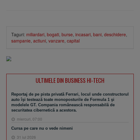
Taguri:
miliardari
,
bogati
,
burse
,
incasari
,
bani
,
deschidere
,
sampanie
,
actiuni
,
vanzare
,
capital
ULTIMELE DIN BUSINESS HI-TECH
Reportaj de pe pista privată Ferrari, locul unde constructorul
auto îşi testează toate monoposturile de Formula 1 şi
modelele GT. Compania românească responsabilă de
securitatea cibernetică a acestora.
miercuri, 07:00
Cursa pe care nu o vede nimeni
31 iul 2026