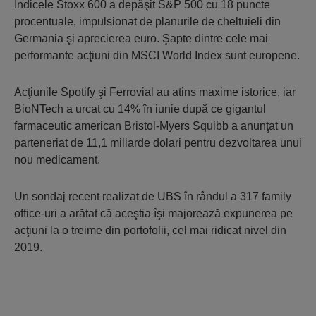
Indicele Stoxx 600 a depăşit S&P 500 cu 18 puncte
procentuale, impulsionat de planurile de cheltuieli din
Germania şi aprecierea euro. Şapte dintre cele mai
performante acţiuni din MSCI World Index sunt europene.
Acţiunile Spotify şi Ferrovial au atins maxime istorice, iar
BioNTech a urcat cu 14% în iunie după ce gigantul
farmaceutic american Bristol-Myers Squibb a anunţat un
parteneriat de 11,1 miliarde dolari pentru dezvoltarea unui
nou medicament.
Un sondaj recent realizat de UBS în rândul a 317 family
office-uri a arătat că aceştia îşi majorează expunerea pe
acţiuni la o treime din portofolii, cel mai ridicat nivel din
2019.