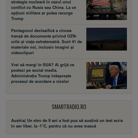
strategie nucleară în cazul unui
conflict cu Rusia sau China. La ce
opțiuni militare ar putea recurge
Trump
Pentagonul declasifică a cincea
tranșă de documente privind OZN-
urile și viața extraterestră. Sunt 41 de
materiale noi, inclusiv imagini și
videoclipuri
Vrei să mergi în SUA? Ai grijă ce
postezi pe social media.
Administrația Trump înăsprește
procesul de acordare a vizelor
SMARTRADIO.RO
Austria| Un elev de 9 ani a fost pus să susţină un test scris
în aer liber, la -1°C, pentru că nu avea mască