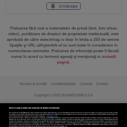
Urmărește
Preluarea fără cost a materialelor de presă (text, foto si/sau
video), purtătoare de drepturi de proprietate intelectuală, este
aprobată de către www.bmag.ro doar în limita a 250 de semne.
Spaţiile şi URL-ul/hyperlink-ul nu sunt luate în considerare în
numerotarea semnelor. Preluarea de informaţii poate fi făcută
numai în acord cu termenii agreaţi şi menţionaţi in
această
pagină
.
Termeni și condiții
Confidențialitate
Cookies
Contact
Copyright © 2025 BUSINESSMEX S.A.
Nouă ne pasă ca datele tale personale să rămână confidențiale
Noi și partenerii noștri
589
stocăm și/sau accesăm informații pe dispozitivul dvs., precum identificatorii cookie unici pentru prelucrarea datelor cu caracter personal. Puteți accepta
sau gestiona preferințele dvs. făcând clic mai jos, respectiv vă puteți opune utilizării unui interes legitim în orice moment pe pagina cu politica de confidențialitate. Aceste alegeri vor
fi raportate partenerilor noștri și nu vă vor afecta navigarea.
Mai multe detalii
Noi si partenerii nostri (retelele de socializare si agentiile de publicitate partenere, precum si furnizorii nostri de servicii de date analitice) prelucram date pentru a permite
website-ului sa functioneze, pentru a personaliza continutul si anunturile publicitare afisate in functie de interesele si/sau profilul dvs., pentru a va oferi functionalitati aferente
retelelor de socializare si pentru a analiza traficul pe website. Beneficiati de drepturile prevazute de art. 15-22 din GDPR in legatura cu prelucrarea datelor cu caracter personal.
Aceste drepturi pot fi exercitate prin modalitatea indicata
aici
. Prin click pe “ACCEPT TOATE”, acceptati folosirea tuturor Tehnologiilor de tip Cookie, care implica inclusiv acceptul
dvs. cu privire la stocarea/accesarea informatiilor de catre Vendor-ii cu care colaboram. Prin click pe “VREAU SA MODIFIC SETARILE INDIVIDUAL” puteti schimba preferintele in
mod individual, mai putin cele legate de cookie strict necesare pentru functionarea website-ului.