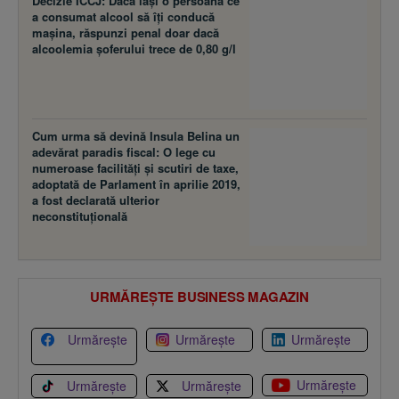
Decizie ÎCCJ: Dacă laşi o persoană ce
a consumat alcool să îţi conducă
maşina, răspunzi penal doar dacă
alcoolemia şoferului trece de 0,80 g/l
Cum urma să devină Insula Belina un
adevărat paradis fiscal: O lege cu
numeroase facilităţi şi scutiri de taxe,
adoptată de Parlament în aprilie 2019,
a fost declarată ulterior
neconstituţională
URMĂREȘTE BUSINESS MAGAZIN
Urmărește
Urmărește
Urmărește
Urmărește
Urmărește
Urmărește