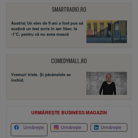
SMARTRADIO.RO
Austria| Un elev de 9 ani a fost pus să
susţină un test scris în aer liber, la
-1°C, pentru că nu avea mască
COMEDYMALL.RO
Vremuri triste. Şi păcănelele se
închid.
URMĂREȘTE BUSINESS MAGAZIN
Urmărește
Urmărește
Urmărește