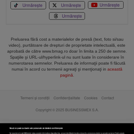
Urmărește
Urmărește
Urmărește
Urmărește
Preluarea fără cost a materialelor de presă (text, foto si/sau
video), purtătoare de drepturi de proprietate intelectuală, este
aprobată de către www.bmag.ro doar în limita a 250 de semne.
Spaţiile şi URL-ul/hyperlink-ul nu sunt luate în considerare în
numerotarea semnelor. Preluarea de informaţii poate fi făcută
numai în acord cu termenii agreaţi şi menţionaţi in
această
pagină
.
Termeni și condiții
Confidențialitate
Cookies
Contact
Copyright © 2025 BUSINESSMEX S.A.
Nouă ne pasă ca datele tale personale să rămână confidențiale
Noi și partenerii noștri
589
stocăm și/sau accesăm informații pe dispozitivul dvs., precum identificatorii cookie unici pentru prelucrarea datelor cu caracter personal. Puteți accepta