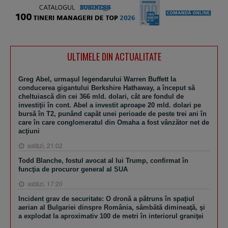
ULTIMELE DIN ACTUALITATE
Greg Abel, urmaşul legendarului Warren Buffett la
conducerea gigantului Berkshire Hathaway, a început să
cheltuiască din cei 366 mld. dolari, cât are fondul de
investiţii în cont. Abel a investit aproape 20 mld. dolari pe
bursă în T2, punând capăt unei perioade de peste trei ani în
care în care conglomeratul din Omaha a fost vânzător net de
acţiuni
astăzi, 21:02
Todd Blanche, fostul avocat al lui Trump, confirmat în
funcţia de procuror general al SUA
astăzi, 17:20
Incident grav de securitate: O dronă a pătruns în spaţiul
aerian al Bulgariei dinspre România, sâmbătă dimineaţă, şi
a explodat la aproximativ 100 de metri în interiorul graniţei