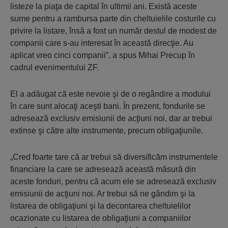
listeze la piaţa de capital în ultimii ani. Există aceste
sume pentru a rambursa parte din cheltuielile costurile cu
privire la listare, însă a fost un număr destul de modest de
companii care s-au interesat în această direcţie. Au
aplicat vreo cinci companii”, a spus Mihai Precup în
cadrul evenimentului ZF.
El a adăugat că este nevoie şi de o regândire a modului
în care sunt alocaţi aceşti bani. În prezent, fondurile se
adresează exclusiv emisiunii de acţiuni noi, dar ar trebui
extinse şi către alte instrumente, precum obligaţiunile.
„Cred foarte tare că ar trebui să diversificăm instrumentele
financiare la care se adresează această măsură din
aceste fonduri, pentru că acum ele se adresează exclusiv
emisiunii de acţiuni noi. Ar trebui să ne gândim şi la
listarea de obligaţiuni şi la decontarea cheltuielilor
ocazionate cu listarea de obligaţiuni a companiilor