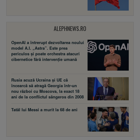
ALEPHNEWS.RO
OpenAI a întrerupt dezvoltarea noului
model A.I. „Astra”. Este prea
periculos și poate orchestra atacuri
cibernetice fără intervenție umană
Rusia acuză Ucraina şi UE că
încearcă să atragă Georgia într-un
nou război cu Moscova, la exact 18
ani de la conflictul sângeros din 2008
Tatăl lui Messi a murit la 68 de ani