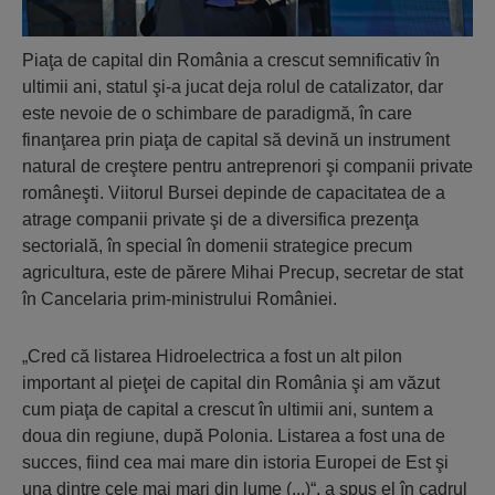
Piaţa de capital din România a crescut semnificativ în
ultimii ani, statul şi-a jucat deja rolul de catalizator, dar
este nevoie de o schimbare de paradigmă, în care
finanţarea prin piaţa de capital să devină un instrument
natural de creştere pentru antreprenori şi companii private
româneşti. Viitorul Bursei depinde de capacitatea de a
atrage companii private şi de a diversifica prezenţa
sectorială, în special în domenii strategice precum
agricultura, este de părere Mihai Precup, secretar de stat
în Cancelaria prim-ministrului României.
„Cred că listarea Hidroelectrica a fost un alt pilon
important al pieţei de capital din România şi am văzut
cum piaţa de capital a crescut în ultimii ani, suntem a
doua din regiune, după Polonia. Listarea a fost una de
succes, fiind cea mai mare din istoria Europei de Est şi
una dintre cele mai mari din lume (...)“, a spus el în cadrul