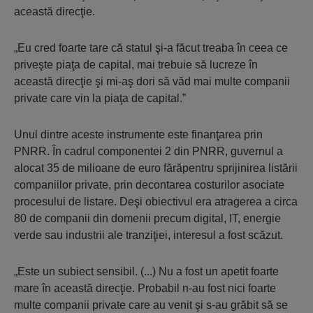
această direcţie.
„Eu cred foarte tare că statul şi-a făcut treaba în ceea ce
priveşte piaţa de capital, mai trebuie să lucreze în
această direcţie şi mi-aş dori să văd mai multe companii
private care vin la piaţa de capital.”
Unul dintre aceste instrumente este finanţarea prin
PNRR. În cadrul componentei 2 din PNRR, guvernul a
alocat 35 de milioane de euro fărăpentru sprijinirea listării
companiilor private, prin decontarea costurilor asociate
procesului de listare. Deşi obiectivul era atragerea a circa
80 de companii din domenii precum digital, IT, energie
verde sau industrii ale tranziţiei, interesul a fost scăzut.
„Este un subiect sensibil. (...) Nu a fost un apetit foarte
mare în această direcţie. Probabil n-au fost nici foarte
multe companii private care au venit şi s-au grăbit să se