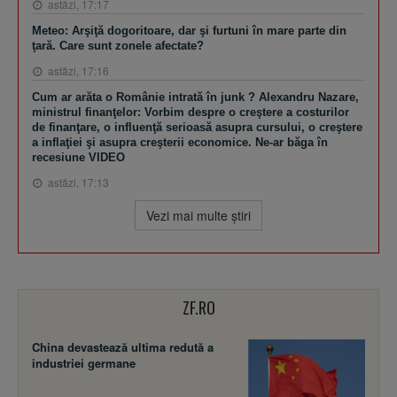
astăzi, 17:17
Meteo: Arşiţă dogoritoare, dar şi furtuni în mare parte din
ţară. Care sunt zonele afectate?
astăzi, 17:16
Cum ar arăta o Românie intrată în junk ? Alexandru Nazare,
ministrul finanţelor: Vorbim despre o creştere a costurilor
de finanţare, o influenţă serioasă asupra cursului, o creştere
a inflaţiei şi asupra creşterii economice. Ne-ar băga în
recesiune VIDEO
astăzi, 17:13
Vezi mai multe ştiri
ZF.RO
China devastează ultima redută a
industriei germane